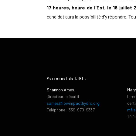
17 heures, heure de l'Est, le 18 juillet 
candidat aura la possibilité d'y répondre. T
Personnel du LIHI :
Shannon Ames
Mary
Directeur exécutif
Dire
sames@lowimpacthydro.org
cert
Téléphone : 339-970-9337
mfis
Télé