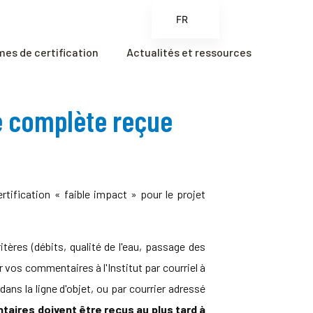
FR
EN
es de certification
Actualités et ressources
ES
ZH
e complète reçue
ZH_CN
ification « faible impact » pour le projet
ères (débits, qualité de l'eau, passage des
vos commentaires à l'Institut par courriel à
s la ligne d'objet, ou par courrier adressé
aires doivent être reçus au plus tard à