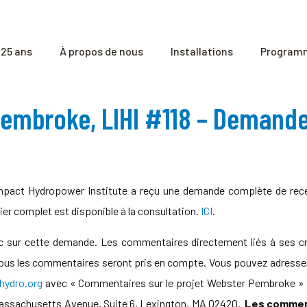
25 ans
À propos de nous
Installations
Programm
Pembroke, LIHI #118 – Demand
act Hydropower Institute a reçu une demande complète de recert
r complet est disponible à la consultation.
ICI
.
ic sur cette demande. Les commentaires directement liés à ses crit
s tous les commentaires seront pris en compte. Vous pouvez adresser 
ydro.org
avec « Commentaires sur le projet Webster Pembroke » dan
assachusetts Avenue, Suite 6, Lexington, MA 02420.
Les comment