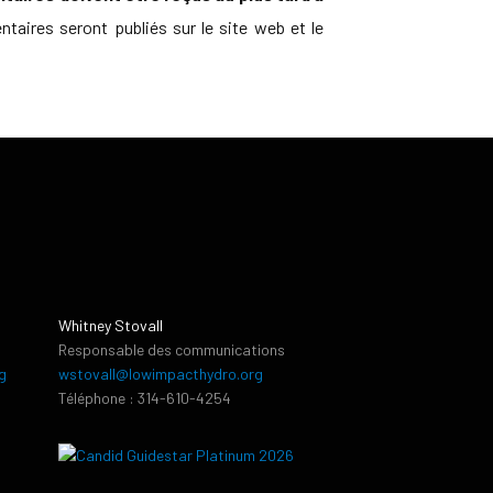
ires seront publiés sur le site web et le
Whitney Stovall
Responsable des communications
g
wstovall@lowimpacthydro.org
Téléphone : 314-610-4254