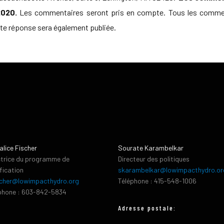
2020.
Les commentaires seront pris en compte. Tous les commenta
oute réponse sera également publiée.
alice Fischer
Sourate Karambelkar
ctrice du programme de
Directeur des politiques
ification
skarambelkar@lowimpacthydro.or
cher@lowimpacthydro.org
Téléphone : 415-548-1006
phone : 603-842-5834
Adresse postale: