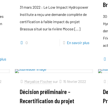
Br
31 mars 2022 : Le Low Impact Hydropower
Institute a reçu une demande complète de
res
30
certification à faible impact du projet
on
Hyd
Brassua situé sur la rivière Moose
[…]
de
e
Fri
0
En savoir plus
act
plus
2
Maryalice Fischer
sur
15 février 2022
Décision préliminaire –
De
Recertification du projet
Pr