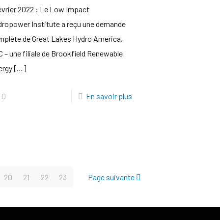
évrier 2022 : Le Low Impact
dropower Institute a reçu une demande
mplète de Great Lakes Hydro America,
 – une filiale de Brookfield Renewable
ergy
[…]
0
En savoir plus
20
21
22
23
Page suivante