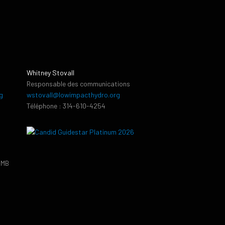
Whitney Stovall
Responsable des communications
g
wstovall@lowimpacthydro.org
Téléphone : 314-610-4254
PMB
9