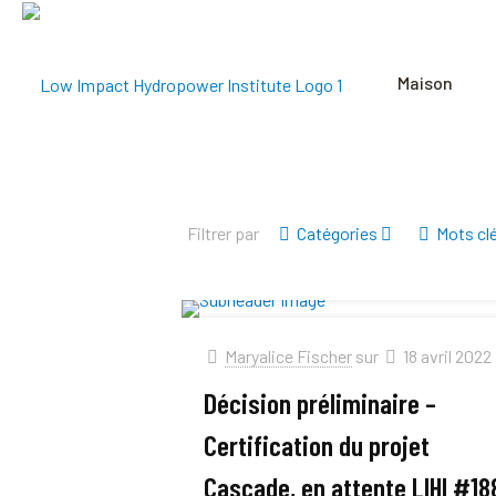
Maison
Filtrer par
Catégories
Mots cl
Maryalice Fischer
sur
18 avril 2022
Décision préliminaire –
Certification du projet
Cascade, en attente LIHI #18