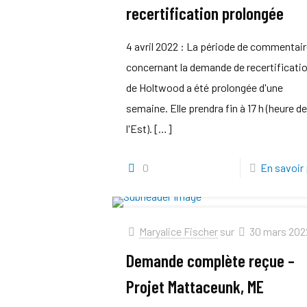
recertification prolongée
4 avril 2022 : La période de commentai
concernant la demande de recertificati
de Holtwood a été prolongée d'une
semaine. Elle prendra fin à 17 h (heure d
l'Est).
[…]
0
En savoir 
Maryalice Fischer
sur
30 mars 202
Demande complète reçue –
Projet Mattaceunk, ME