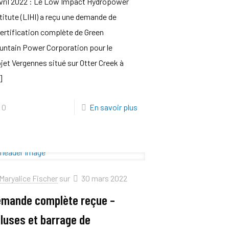
vril 2022 : Le Low Impact Hydropower
titute (LIHI) a reçu une demande de
ertification complète de Green
untain Power Corporation pour le
jet Vergennes situé sur Otter Creek à
]
0
En savoir plus
Maryalice Fischer
sur
30 mars 2022
mande complète reçue –
luses et barrage de