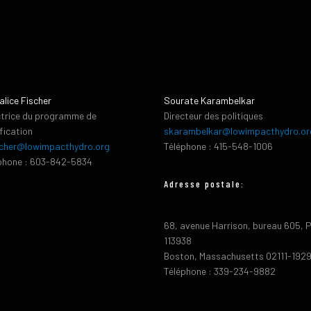
alice Fischer
Sourate Karambelkar
ctrice du programme de
Directeur des politiques
ification
skarambelkar@lowimpacthydro.or
cher@lowimpacthydro.org
Téléphone : 415-548-1006
phone : 603-842-5834
Adresse postale:
68, avenue Harrison, bureau 605, 
113938
Boston, Massachusetts 02111-192
Téléphone : 339-234-9882