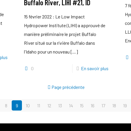
Buffalo River, LIHI #21, ID
7 f
de
Hy
15 février 2022 : Le Low Impact
ct
co
Hydropower Institute (LIHI) a approuvé de
LLC
manière préliminaire le projet Buffalo
En
River situé sur la rivière Buffalo dans
l'Idaho pour un nouveau
[…]
plus
0
En savoir plus
Page précédente
8
9
10
11
12
13
14
15
16
17
18
19