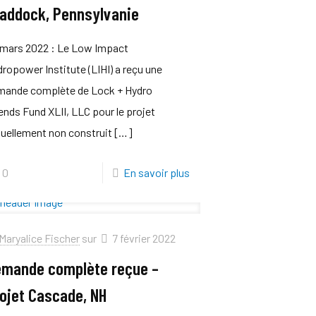
addock, Pennsylvanie
 mars 2022 : Le Low Impact
ropower Institute (LIHI) a reçu une
mande complète de Lock + Hydro
ends Fund XLII, LLC pour le projet
uellement non construit
[…]
0
En savoir plus
Maryalice Fischer
sur
7 février 2022
mande complète reçue –
ojet Cascade, NH