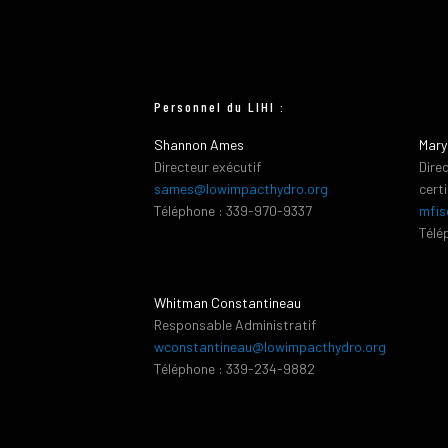
Personnel du LIHI :
Shannon Ames
Mary
Directeur exécutif
Dire
sames@lowimpacthydro.org
cert
Téléphone : 339-970-9337
mfis
Télé
Whitman Constantineau
Responsable Administratif
wconstantineau@lowimpacthydro.org
Téléphone : 339-234-9882