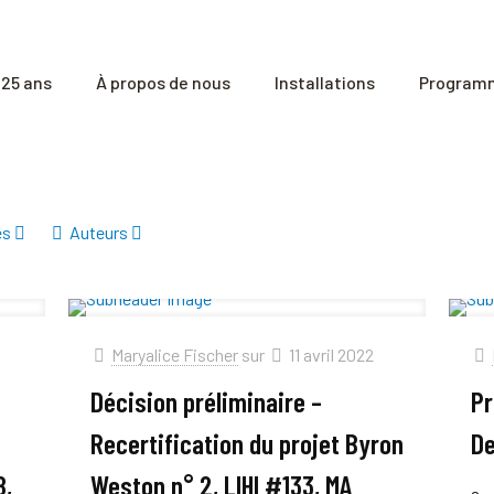
25 ans
À propos de nous
Installations
Programm
és
Auteurs
Maryalice Fischer
sur
11 avril 2022
Décision préliminaire –
Pr
Recertification du projet Byron
De
8,
Weston n° 2, LIHI #133, MA