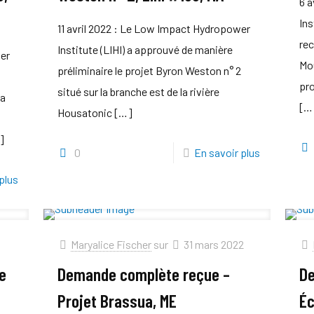
6 a
Ins
11 avril 2022 : Le Low Impact Hydropower
rec
Institute (LIHI) a approuvé de manière
wer
Mo
préliminaire le projet Byron Weston n° 2
pro
situé sur la branche est de la rivière
la
[…
Housatonic
[…]
]
0
En savoir plus
plus
Maryalice Fischer
sur
31 mars 2022
de
Demande complète reçue –
De
Projet Brassua, ME
Éc