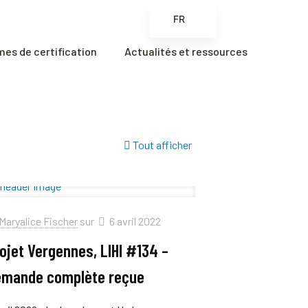
FR
EN
es de certification
Actualités et ressources
ES
ZH
ZH_CN
Tout afficher
Maryalice Fischer
sur
6 avril 2022
ojet Vergennes, LIHI #134 –
mande complète reçue