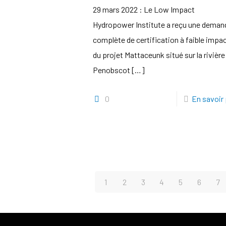
29 mars 2022 : Le Low Impact
Hydropower Institute a reçu une deman
complète de certification à faible impa
du projet Mattaceunk situé sur la rivière
Penobscot
[…]
0
En savoir 
1
2
3
4
5
6
7