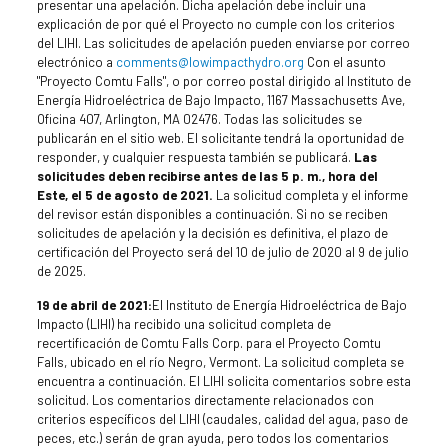
presentar una apelación. Dicha apelación debe incluir una
explicación de por qué el Proyecto no cumple con los criterios
del LIHI. Las solicitudes de apelación pueden enviarse por correo
electrónico a
comments@lowimpacthydro.org
Con el asunto
"Proyecto Comtu Falls", o por correo postal dirigido al Instituto de
Energía Hidroeléctrica de Bajo Impacto, 1167 Massachusetts Ave,
Oficina 407, Arlington, MA 02476. Todas las solicitudes se
publicarán en el sitio web. El solicitante tendrá la oportunidad de
responder, y cualquier respuesta también se publicará.
Las
solicitudes deben recibirse antes de las 5 p. m., hora del
Este, el 5 de agosto de 2021.
La solicitud completa y el informe
del revisor están disponibles a continuación. Si no se reciben
solicitudes de apelación y la decisión es definitiva, el plazo de
certificación del Proyecto será del 10 de julio de 2020 al 9 de julio
de 2025.
19 de abril de 2021:
El Instituto de Energía Hidroeléctrica de Bajo
Impacto (LIHI) ha recibido una solicitud completa de
recertificación de Comtu Falls Corp. para el Proyecto Comtu
Falls, ubicado en el río Negro, Vermont. La solicitud completa se
encuentra a continuación. El LIHI solicita comentarios sobre esta
solicitud. Los comentarios directamente relacionados con
criterios específicos del LIHI (caudales, calidad del agua, paso de
peces, etc.) serán de gran ayuda, pero todos los comentarios