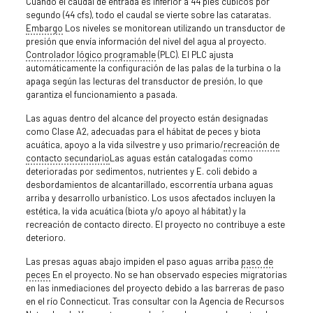
Cuando el caudal de entrada es inferior a 44 pies cúbicos por
segundo (44 cfs), todo el caudal se vierte sobre las cataratas.
Embargo
Los niveles se monitorean utilizando un transductor de
presión que envía información del nivel del agua al proyecto.
Controlador lógico programable
(PLC). El PLC ajusta
automáticamente la configuración de las palas de la turbina o la
apaga según las lecturas del transductor de presión, lo que
garantiza el funcionamiento a pasada.
Las aguas dentro del alcance del proyecto están designadas
como Clase A2, adecuadas para el hábitat de peces y biota
acuática, apoyo a la vida silvestre y uso primario/
recreación de
contacto secundario
Las aguas están catalogadas como
deterioradas por sedimentos, nutrientes y E. coli debido a
desbordamientos de alcantarillado, escorrentía urbana aguas
arriba y desarrollo urbanístico. Los usos afectados incluyen la
estética, la vida acuática (biota y/o apoyo al hábitat) y la
recreación de contacto directo. El proyecto no contribuye a este
deterioro.
Las presas aguas abajo impiden el paso aguas arriba
paso de
peces
En el proyecto. No se han observado especies migratorias
en las inmediaciones del proyecto debido a las barreras de paso
en el río Connecticut. Tras consultar con la Agencia de Recursos