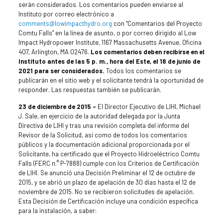
serán considerados. Los comentarios pueden enviarse al
Instituto por correo electrónico a
comments@lowimpacthydro.org
con “Comentarios del Proyecto
Comtu Falls” en la línea de asunto, o por correo dirigido al Low
Impact Hydropower Institute, 1167 Massachusetts Avenue, Oficina
407, Arlington, MA 02476.
Los comentarios deben recibirse en el
Instituto antes de las 5 p. m., hora del Este, el 18 de junio de
2021 para ser considerados.
Todos los comentarios se
publicarán en el sitio web y el solicitante tendrá la oportunidad de
responder. Las respuestas también se publicarán.
23 de diciembre de 2015 –
El Director Ejecutivo de LIHI, Michael
J. Sale, en ejercicio de la autoridad delegada por la Junta
Directiva de LIHI y tras una revisión completa del informe del
Revisor de la Solicitud, así como de todos los comentarios
públicos y la documentación adicional proporcionada por el
Solicitante, ha certificado que el Proyecto Hidroeléctrico Comtu
Falls (FERC n.° P-7888) cumple con los Criterios de Certificación
de LIHI. Se anunció una Decisión Preliminar el 12 de octubre de
2015, y se abrió un plazo de apelación de 30 días hasta el 12 de
noviembre de 2015. No se recibieron solicitudes de apelación.
Esta Decisión de Certificación incluye una condición específica
para la instalación, a saber: