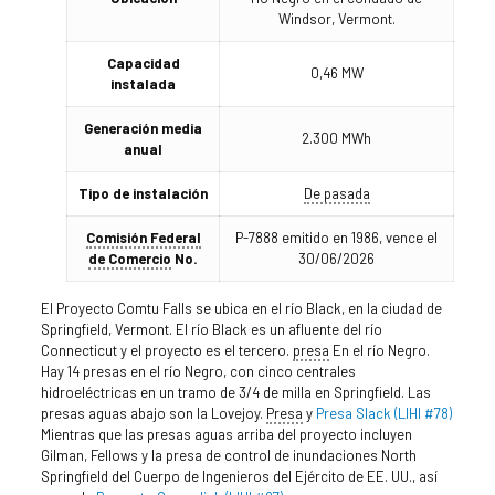
Windsor, Vermont.
Capacidad
0,46 MW
instalada
Generación media
2.300 MWh
anual
Tipo de instalación
De pasada
Comisión Federal
P-7888 emitido en 1986, vence el
de Comercio
No.
30/06/2026
El Proyecto Comtu Falls se ubica en el río Black, en la ciudad de
Springfield, Vermont. El río Black es un afluente del río
Connecticut y el proyecto es el tercero.
presa
En el río Negro.
Hay 14 presas en el río Negro, con cinco centrales
hidroeléctricas en un tramo de 3/4 de milla en Springfield. Las
presas aguas abajo son la Lovejoy.
Presa
y
Presa Slack (LIHI #78)
Mientras que las presas aguas arriba del proyecto incluyen
Gilman, Fellows y la presa de control de inundaciones North
Springfield del Cuerpo de Ingenieros del Ejército de EE. UU., así