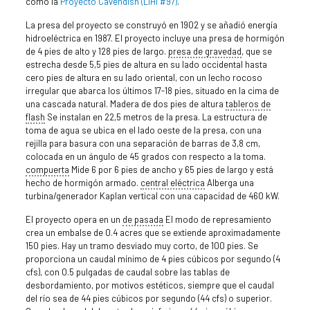
como la
Proyecto Cavendish (LIHI #97)
.
La presa del proyecto se construyó en 1902 y se añadió energía
hidroeléctrica en 1987. El proyecto incluye una presa de hormigón
de 4 pies de alto y 128 pies de largo.
presa de gravedad
, que se
estrecha desde 5,5 pies de altura en su lado occidental hasta
cero pies de altura en su lado oriental, con un lecho rocoso
irregular que abarca los últimos 17-18 pies, situado en la cima de
una cascada natural. Madera de dos pies de altura
tableros de
flash
Se instalan en 22,5 metros de la presa. La estructura de
toma de agua se ubica en el lado oeste de la presa, con una
rejilla para basura con una separación de barras de 3,8 cm,
colocada en un ángulo de 45 grados con respecto a la toma.
compuerta
Mide 6 por 6 pies de ancho y 65 pies de largo y está
hecho de hormigón armado.
central eléctrica
Alberga una
turbina/generador Kaplan vertical con una capacidad de 460 kW.
El proyecto opera en un
de pasada
El modo de represamiento
crea un embalse de 0.4 acres que se extiende aproximadamente
150 pies. Hay un tramo desviado muy corto, de 100 pies. Se
proporciona un caudal mínimo de 4 pies cúbicos por segundo (4
cfs), con 0.5 pulgadas de caudal sobre las tablas de
desbordamiento, por motivos estéticos, siempre que el caudal
del río sea de 44 pies cúbicos por segundo (44 cfs) o superior.