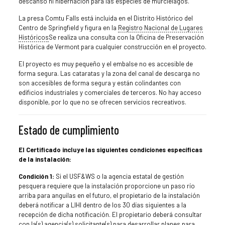
descanso ni hibernación para las especies de murciélagos.
La presa Comtu Falls está incluida en el Distrito Histórico del
Centro de Springfield y figura en la
Registro Nacional de Lugares
Históricos
Se realiza una consulta con la Oficina de Preservación
Histórica de Vermont para cualquier construcción en el proyecto.
El proyecto es muy pequeño y el embalse no es accesible de
forma segura. Las cataratas y la zona del canal de descarga no
son accesibles de forma segura y están colindantes con
edificios industriales y comerciales de terceros. No hay acceso
disponible, por lo que no se ofrecen servicios recreativos.
Estado de cumplimiento
El Certificado incluye las siguientes condiciones específicas
de la instalación:
Condición 1:
Si el USF&WS o la agencia estatal de gestión
pesquera requiere que la instalación proporcione un paso río
arriba para anguilas en el futuro, el propietario de la instalación
deberá notificar a LIHI dentro de los 30 días siguientes a la
recepción de dicha notificación. El propietario deberá consultar
con la(s) agencia(s) solicitante(s) para desarrollar planes para