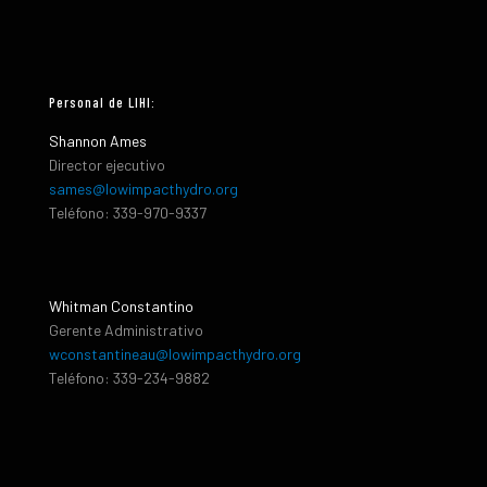
Personal de LIHI:
Shannon Ames
Director ejecutivo
sames@lowimpacthydro.org
Teléfono: 339-970-9337
Whitman Constantino
Gerente Administrativo
wconstantineau@lowimpacthydro.org
Teléfono: 339-234-9882