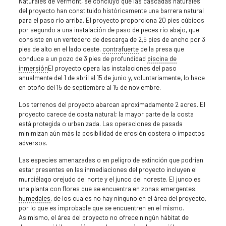
Naturales de Vermont, se concluyó que las cascadas naturales
del proyecto han constituido históricamente una barrera natural
para el paso río arriba. El proyecto proporciona 20 pies cúbicos
por segundo a una instalación de paso de peces río abajo, que
consiste en un vertedero de descarga de 2,5 pies de ancho por 3
pies de alto en el lado oeste.
contrafuerte
de la presa que
conduce a un pozo de 3 pies de profundidad
piscina de
inmersión
El proyecto opera las instalaciones del paso
anualmente del 1 de abril al 15 de junio y, voluntariamente, lo hace
en otoño del 15 de septiembre al 15 de noviembre.
Los terrenos del proyecto abarcan aproximadamente 2 acres. El
proyecto carece de costa natural; la mayor parte de la costa
está protegida o urbanizada. Las operaciones de pasada
minimizan aún más la posibilidad de erosión costera o impactos
adversos.
Las especies amenazadas o en peligro de extinción que podrían
estar presentes en las inmediaciones del proyecto incluyen el
murciélago orejudo del norte y el junco del noreste. El junco es
una planta con flores que se encuentra en zonas emergentes.
humedales
, de los cuales no hay ninguno en el área del proyecto,
por lo que es improbable que se encuentren en el mismo.
Asimismo, el área del proyecto no ofrece ningún hábitat de