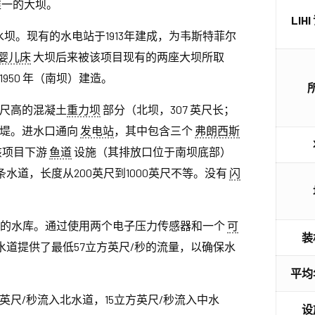
唯一的大坝。
LIH
水坝。现有的水电站于1913年建成，为韦斯特菲尔
婴儿床
大坝后来被该项目现有的两座大坝所取
1950 年（南坝）建造。
英尺高的混凝土
重力坝
部分（北坝，307 英尺长；
的土堤。进水口通向
发电站
，其中包含三个
弗朗西斯
该项目下游
鱼道
设施（其排放口位于南坝底部）
水道，长度从200英尺到1000英尺不等。没有
闪
亩的水库。通过使用两个电子压力传感器和一个
可
装
道提供了最低57立方英尺/秒的流量，以确保水
平均
方英尺/秒流入北水道，15立方英尺/秒流入中水
设