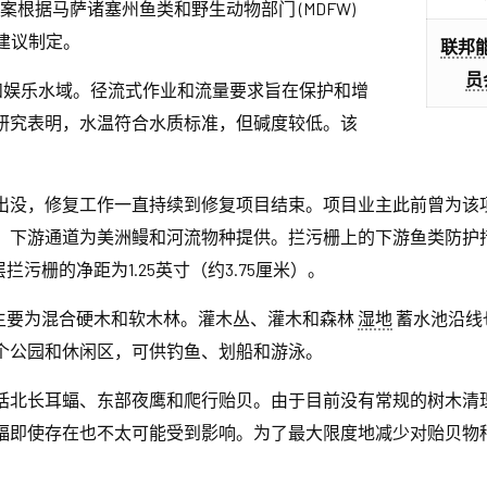
案根据马萨诸塞州鱼类和野生动物部门 (MDFW)
的建议制定。
联邦
员
和娱乐水域。径流式作业和流量要求旨在保护和增
研究表明，水温符合水质标准，但碱度较低。该
。
出没，修复工作一直持续到修复项目结束。项目业主此前曾为该
。下游通道为美洲鳗和河流物种提供。拦污栅上的下游鱼类防护措
拦污栅的净距为1.25英寸（约3.75厘米）。
岸主要为混合硬木和软木林。灌木丛、灌木和森林
湿地
蓄水池沿线
个公园和休闲区，可供钓鱼、划船和游泳。
括北长耳蝠、东部夜鹰和爬行贻贝。由于目前没有常规的树木清
蝠即使存在也不太可能受到影响。为了最大限度地减少对贻贝物