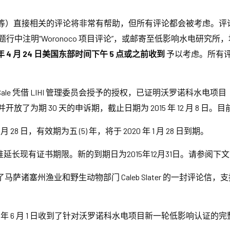
类通道等）直接相关的评论将非常有帮助，但所有评论都会被考虑。
中注明“Woronoco 项目评论”，或邮寄至低影响水电研究所，地址：329 Mas
年 4 月 24 日美国东部时间下午 5 点或之前收到
予以考虑。所有
l J. Sale 凭借 LIHI 管理委员会授予的授权，已证明沃罗诺科水电项目（F
公布，并开放了为期 30 天的申诉期，截止日期为 2015 年 12 月 8
月 28 日，有效期为五 (5) 年，将于 2020 年 1 月 28 日到期。
有证书期限。新的到期日为2015年12月31日。请参阅下文Extensi
萨诸塞州渔业和野生动物部门 Caleb Slater 的一封评论
5 年 6 月 1 日收到了针对沃罗诺科水电项目新一轮低影响认