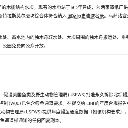
的木栅结构水坝。现有的水电站于1913年建成，为两家造纸厂供水
斯特拉斯莫尔磨坊综合体符合纳入
国家历史遗迹名录
。马萨诸塞
水处、蓄水池内的独木舟取水处、大坝周围的独木舟搬运处、垂
。公园免费向公众开放。
：
假设美国鱼类及野生动物管理局 (USFWS) 批准永久拆除北
质控制 (WQC) 已包含鳗鱼通道要求。在提交给 LIHI 的年度合
生动物管理局 (USFWS) 提供年度鳗鱼通道数据（如该机构要求），
坝鳗鱼通道梯通知的任何回复副本。