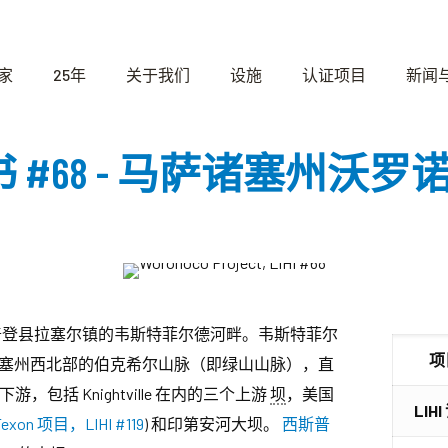
家
25年
关于我们
设施
认证项目
新闻
 证书 #68 - 马萨诸塞州沃
部汉普登县拉塞尔镇的韦斯特菲尔德河畔。韦斯特菲尔
项
塞州西北部的伯克希尔山脉（即绿山山脉），直
游，包括 Knightville 在内的三个上游
坝
，美国
LIH
Texon 项目，LIHI #119
) 和印第安河大坝。
西斯普