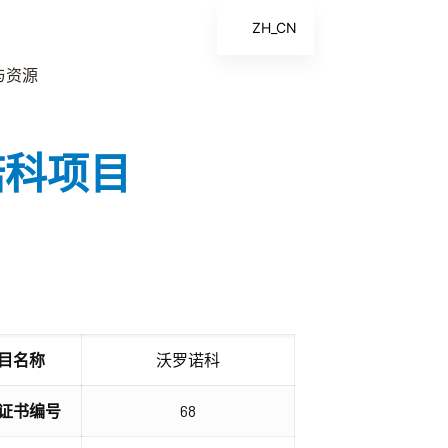
ZH_CN
EN
与资源
ES
FR
罗诺科项目
ZH
目名称
沃罗诺科
I 证书编号
68