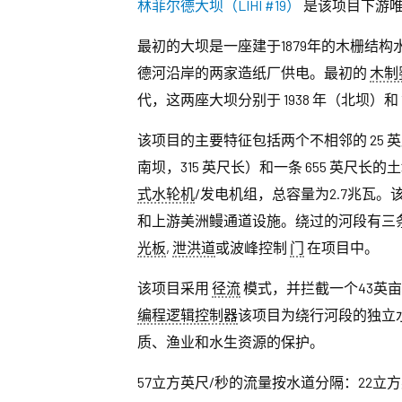
林菲尔德大坝（LIHI #19）
是该项目下游
最初的大坝是一座建于1879年的木栅结构
德河沿岸的两家造纸厂供电。最初的
木制
代，这两座大坝分别于 1938 年（北坝）和 
该项目的主要特征包括两个不相邻的 25 
南坝，315 英尺长）和一条 655 英尺长
式水轮机
/发电机组，总容量为2.7兆瓦。
和上游美洲鳗通道设施。绕过的河段有三条
光板
,
泄洪道
或波峰控制
门
在项目中。
该项目采用
径流
模式，并拦截一个43英
编程逻辑控制器
该项目为绕行河段的独立水
质、渔业和水生资源的保护。
57立方英尺/秒的流量按水道分隔：22立