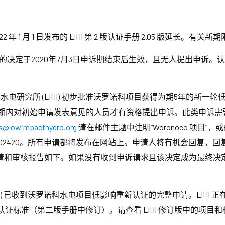
022 年 1 月 1 日发布的 LIHI 第 2 版认证手册 2.05 版延长
定于2020年7月3日申诉期结束后生效，且无人提出申诉。认证期限为
影响水电研究所 (LIHI) 初步批准沃罗诺科项目获得为期5年的
期内对初始申请发表意见的人员才有资格提出申诉。此类申诉需要解
@lowimpacthydro.org
请在邮件主题中注明“Woronoco 项目”
 Lexington, MA 02420。所有申请都将发布在网站上。申请人将有机会回
请和审核报告如下。如果没有收到申诉请求且该决定成为最终决定，
IHI) 已收到沃罗诺科水电项目低影响重新认证的完整申请。LIHI
响认证标准（第二版手册中修订）。请查看 LIHI 修订版中的项目