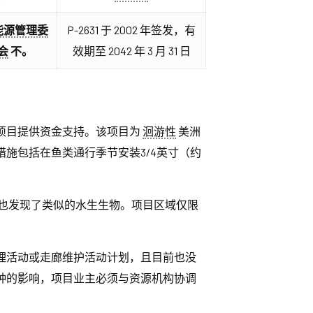
能源管理委
P-2631 于 2002 年签发，有
会
不。
效期至 2042 年 3 月 31 日
项目提供资金支持。该项目为
洄游性
美洲
施包括在鱼类通行季节安装3/4英寸（约
也发现了类似的水生生物。项目区域仅限
理活动或走廊维护活动计划，且目前也没
种的影响，项目业主必须与资源机构协调