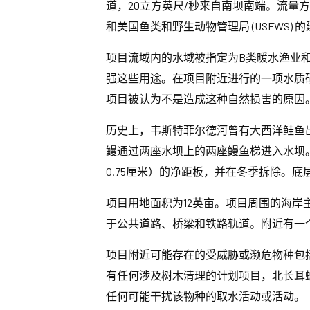
道，20立方英尺/秒来自南坝南端。流量方
和美国鱼类和野生动物管理局 (USFWS) 
项目流域内的水域被指定为B类暖水渔业
强这些用途。在项目附近进行的一项水质
项目被认为不是造成这种自然损害的原因
历史上，韦斯特菲尔德河曾有大西洋鲑鱼
鳗通过两座水坝上的两座鳗鱼梯进入水坝
0.75厘米）的净距板，并在冬季拆除。底层
项目用地面积为12英亩。项目周围的海
于公共道路、桥梁和铁路轨道。附近有一
项目附近可能存在的受威胁或濒危物种包
有任何涉及树木清理的计划项目，北长耳
任何可能干扰该物种的取水活动或活动。