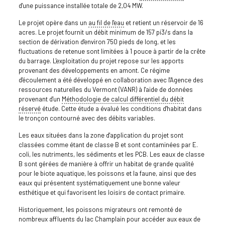
d'une puissance installée totale de 2,04 MW.
Le projet opère dans un
au fil de l'eau
et retient un réservoir de 16
acres. Le projet fournit un débit minimum de 157 pi3/s dans la
section de dérivation d'environ 750 pieds de long, et les
fluctuations de retenue sont limitées à 1 pouce à partir de la crête
du barrage. L'exploitation du projet repose sur les apports
provenant des développements en amont. Ce régime
d'écoulement a été développé en collaboration avec l'Agence des
ressources naturelles du Vermont (VANR) à l'aide de données
provenant d'un
Méthodologie de calcul différentiel du débit
réservé
étude. Cette étude a évalué les conditions d'habitat dans
le tronçon contourné avec des débits variables.
Les eaux situées dans la zone d'application du projet sont
classées comme étant de classe B et sont contaminées par E.
coli, les nutriments, les sédiments et les PCB. Les eaux de classe
B sont gérées de manière à offrir un habitat de grande qualité
pour le biote aquatique, les poissons et la faune, ainsi que des
eaux qui présentent systématiquement une bonne valeur
esthétique et qui favorisent les loisirs de contact primaire.
Historiquement, les poissons migrateurs ont remonté de
nombreux affluents du lac Champlain pour accéder aux eaux de