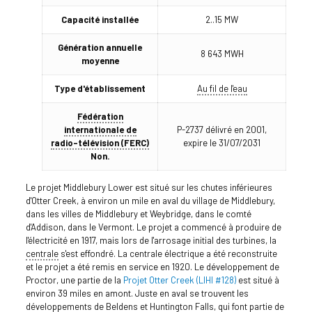
Capacité installée
2..15 MW
Génération annuelle
8 643 MWH
moyenne
Type d'établissement
Au fil de l'eau
Fédération
internationale de
P-2737 délivré en 2001,
radio-télévision (FERC)
expire le 31/07/2031
Non.
Le projet Middlebury Lower est situé sur les chutes inférieures
d'Otter Creek, à environ un mile en aval du village de Middlebury,
dans les villes de Middlebury et Weybridge, dans le comté
d'Addison, dans le Vermont. Le projet a commencé à produire de
l'électricité en 1917, mais lors de l'arrosage initial des turbines, la
centrale
s'est effondré. La centrale électrique a été reconstruite
et le projet a été remis en service en 1920. Le développement de
Proctor, une partie de la
Projet Otter Creek (LIHI #128)
est situé à
environ 39 miles en amont. Juste en aval se trouvent les
développements de Beldens et Huntington Falls, qui font partie de