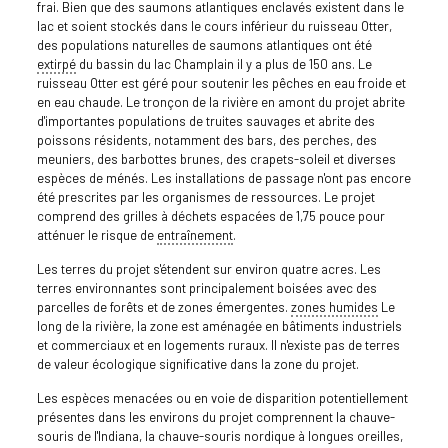
frai. Bien que des saumons atlantiques enclavés existent dans le
lac et soient stockés dans le cours inférieur du ruisseau Otter,
des populations naturelles de saumons atlantiques ont été
extirpé
du bassin du lac Champlain il y a plus de 150 ans. Le
ruisseau Otter est géré pour soutenir les pêches en eau froide et
en eau chaude. Le tronçon de la rivière en amont du projet abrite
d'importantes populations de truites sauvages et abrite des
poissons résidents, notamment des bars, des perches, des
meuniers, des barbottes brunes, des crapets-soleil et diverses
espèces de ménés. Les installations de passage n'ont pas encore
été prescrites par les organismes de ressources. Le projet
comprend des grilles à déchets espacées de 1,75 pouce pour
atténuer le risque de
entraînement
.
Les terres du projet s'étendent sur environ quatre acres. Les
terres environnantes sont principalement boisées avec des
parcelles de forêts et de zones émergentes.
zones humides
Le
long de la rivière, la zone est aménagée en bâtiments industriels
et commerciaux et en logements ruraux. Il n'existe pas de terres
de valeur écologique significative dans la zone du projet.
Les espèces menacées ou en voie de disparition potentiellement
présentes dans les environs du projet comprennent la chauve-
souris de l'Indiana, la chauve-souris nordique à longues oreilles,