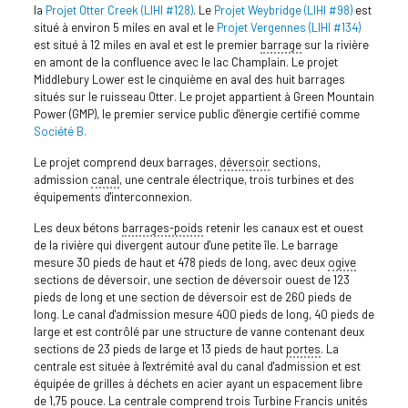
la
Projet Otter Creek (LIHI #128)
. Le
Projet Weybridge (LIHI #98)
est
situé à environ 5 miles en aval et le
Projet Vergennes (LIHI #134)
est situé à 12 miles en aval et est le premier
barrage
sur la rivière
en amont de la confluence avec le lac Champlain. Le projet
Middlebury Lower est le cinquième en aval des huit barrages
situés sur le ruisseau Otter. Le projet appartient à Green Mountain
Power (GMP), le premier service public d'énergie certifié comme
Société B.
Le projet comprend deux barrages,
déversoir
sections,
admission
canal
, une centrale électrique, trois turbines et des
équipements d'interconnexion.
Les deux bétons
barrages-poids
retenir les canaux est et ouest
de la rivière qui divergent autour d'une petite île. Le barrage
mesure 30 pieds de haut et 478 pieds de long, avec deux
ogive
sections de déversoir, une section de déversoir ouest de 123
pieds de long et une section de déversoir est de 260 pieds de
long. Le canal d'admission mesure 400 pieds de long, 40 pieds de
large et est contrôlé par une structure de vanne contenant deux
sections de 23 pieds de large et 13 pieds de haut
portes
. La
centrale est située à l'extrémité aval du canal d'admission et est
équipée de grilles à déchets en acier ayant un espacement libre
de 1,75 pouce. La centrale comprend trois
Turbine Francis
unités