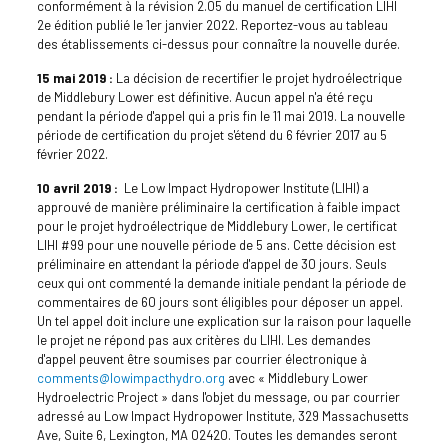
conformément à la révision 2.05 du manuel de certification LIHI
2e édition publié le 1er janvier 2022. Reportez-vous au tableau
des établissements ci-dessus pour connaître la nouvelle durée.
15 mai 2019 :
La décision de recertifier le projet hydroélectrique
de Middlebury Lower est définitive. Aucun appel n'a été reçu
pendant la période d'appel qui a pris fin le 11 mai 2019. La nouvelle
période de certification du projet s'étend du 6 février 2017 au 5
février 2022.
10 avril 2019 :
Le Low Impact Hydropower Institute (LIHI) a
approuvé de manière préliminaire la certification à faible impact
pour le projet hydroélectrique de Middlebury Lower, le certificat
LIHI #99 pour une nouvelle période de 5 ans. Cette décision est
préliminaire en attendant la période d'appel de 30 jours. Seuls
ceux qui ont commenté la demande initiale pendant la période de
commentaires de 60 jours sont éligibles pour déposer un appel.
Un tel appel doit inclure une explication sur la raison pour laquelle
le projet ne répond pas aux critères du LIHI. Les demandes
d'appel peuvent être soumises par courrier électronique à
comments@lowimpacthydro.org
avec « Middlebury Lower
Hydroelectric Project » dans l'objet du message, ou par courrier
adressé au Low Impact Hydropower Institute, 329 Massachusetts
Ave, Suite 6, Lexington, MA 02420. Toutes les demandes seront