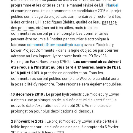
programme et les critères dans le manuel révisé de LIHI
Manuel
et examinez ensuite les documents de candidature 2016 du projet
publiés sur la page du projet. Les commentaires directement liés
à des critères LIHI spécifiques (débits, qualité de l'eau,
passage
des poissons
, etc.) seront très utiles, mais tous les
commentaires seront pris en compte. Les commentaires
peuvent être soumis à l'Institut par courrier électronique à
l'adresse
comments@lowimpacthydro.org
avec « Middlebury
Lower Project Comments » dans la ligne d'objet, ou par courrier
adressé au Low Impact Hydropower Institute, PO Box 194,
Harrington Park, New Jersey 07640.
Les commentaires doivent
être reçus à l'Institut au plus tard à 17 heures, heure de l'Est,
le 16 juillet 2017.
à prendre en considération. Tous les
commentaires seront publiés sur le site Web et le candidat aura
la possibilité d'y répondre. Toute réponse sera également publiée.
16 décembre 2016 :
Le projet hydroélectrique Middlebury Lower
a obtenu une prolongation de la durée actuelle du certificat. La
nouvelle date d'expiration est le 6 août 2017. Voir la lettre de
prolongation pour plus d'explications ci-dessous.
29 novembre 2012 :
Le projet Middlebury Lower a été certifié à
faible impact pour une durée de cinq ans, à compter du 6 février
2012 et expirant le 6 février 2017.