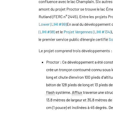
confluence avec le lac Champlain. Six autres 
amont du projet Proctor se trouve le lac Ém
Rutland (FERC n° 2445). Entre les projets Pr
Lower (LIHI #99)
En aval du développement d
(LIHI #98)
et le
Projet Vergennes (LIHI #134)
L
le premier service public d'énergie certifié
So
Le projet comprend trois développements :
Proctor : Ce développement a été constru
crée un tronçon contourné connu sous le
long et chute d'environ 100 pieds d'altit
béton de 128 pieds de long et 13 pieds d
flash
système.
Afflux
traverse une struc
13,8 mètres de largeur et 35,8 mètres de
cm (1 pouce) et inclinées à 45 degrés. De