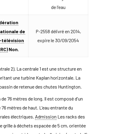
de l'eau
dération
nationale de
P-2558 délivré en 2014,
-télévision
expire le 30/09/2054
ERC)
Non.
rale 2). La centrale 1 est une structure en
ritant une turbine Kaplan horizontale. La
u bassin de retenue des chutes Huntington.
on de 76 mètres de long. Il est composé d'un
 76 mètres de haut. L'eau entrante du
rales électriques.
Admission
Les racks des
ne grille à déchets espacée de 5 cm, orientée