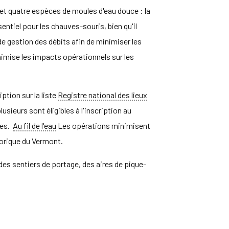
s et quatre espèces de moules d'eau douce : la
entiel pour les chauves-souris, bien qu'il
 de gestion des débits afin de minimiser les
nimise les impacts opérationnels sur les
ption sur la liste
Registre national des lieux
sieurs sont éligibles à l'inscription au
tes.
Au fil de l'eau
Les opérations minimisent
torique du Vermont.
des sentiers de portage, des aires de pique-