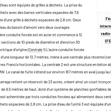
'eau sont équipés de grilles à déchets. La prise du
échets avec des barres verticales espacées de 7,6
Fé
ée d'une grille à déchets espacées de 2,8 cm. Deux
inter
l'eau du bassin d'amont vers deux ouvrages
radio
ère conduite forcée est en acier et commence à 12
(F
 sections de 10 pieds de diamètre et d'environ 30
ctrique d'origine (
Centrale
1) L'autre conduite forcée
d'une longueur de 13,7 mètres, mène à une centrale plus récente (cent
es Francis horizontales. La centrale 2 est une structure en béton ab
MW. Le canal de fuite s'étend sur environ 167 mètres en aval jusqu'a
barrage retient un réservoir de 23 acres, créant ainsi un court tronç
t de 9,5 mètres de haut, doté d'un système de planches gonflables de
t est acheminée par trois conduites forcées qui alimentent deux cent
échets espacées de 2,8 cm. La prise d'eau de l'unité 3 est équipée d'u