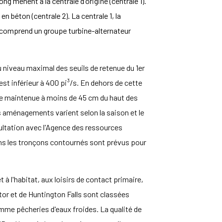
ng mènent à la centrale d'origine (centrale 1).
 béton (centrale 2). La centrale 1, la
, comprend un groupe turbine-alternateur
u niveau maximal des seuils de retenue du 1er
nt est inférieur à 400 pi³/s. En dehors de cette
 maintenue à moins de 45 cm du haut des
s aménagements varient selon la saison et le
ultation avec l'Agence des ressources
ans les tronçons contournés sont prévus pour
à l'habitat, aux loisirs de contact primaire,
or et de Huntington Falls sont classées
mme pêcheries d'eaux froides. La qualité de