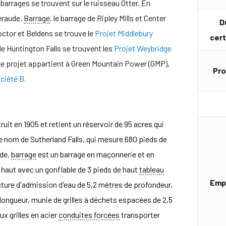
barrages se trouvent sur le ruisseau Otter. En
eraude.
Barrage
, le barrage de Ripley Mills et Center
D
octor et Beldens se trouve le
Projet Middlebury
cert
e Huntington Falls se trouvent les
Projet Weybridge
e projet appartient à Green Mountain Power (GMP),
Pro
ciété B.
it en 1905 et retient un réservoir de 95 acres qui
 nom de Sutherland Falls, qui mesure 680 pieds de
ude.
barrage
est un barrage en maçonnerie et en
e haut avec un gonflable de 3 pieds de haut
tableau
Emp
ture d'admission d'eau de 5,2 mètres de profondeur,
 longueur, munie de grilles à déchets espacées de 2,5
ux grilles en acier
conduites forcées
transporter