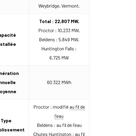
Weybridge, Vermont.
Total : 22,807 MW,
Proctor : 10,233 MW,
apacité
Beldens : 5,849 MW,
nstallée
Huntington Falls :
6,725 MW
nération
nnuelle
60 322 MWh
oyenne
Proctor : modifié
au fil de
l'eau
Type
Beldens : au fil de l'eau
blissement
Chutes Huntington : au fil