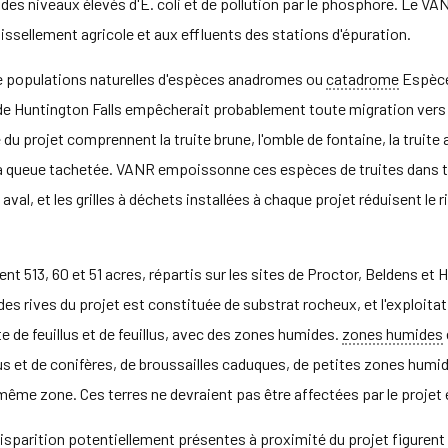
n des niveaux élevés d'E. coli et de pollution par le phosphore. Le V
ssellement agricole et aux effluents des stations d'épuration.
de populations naturelles d'espèces anadromes ou
catadrome
Espèces
de Huntington Falls empêcherait probablement toute migration vers
u projet comprennent la truite brune, l'omble de fontaine, la truite a
né à queue tachetée. VANR empoissonne ces espèces de truites dans t
val, et les grilles à déchets installées à chaque projet réduisent le 
 513, 60 et 51 acres, répartis sur les sites de Proctor, Beldens et Hu
s rives du projet est constituée de substrat rocheux, et l'exploitatio
te de feuillus et de feuillus, avec des zones humides.
zones humides
s et de conifères, de broussailles caduques, de petites zones humide
même zone. Ces terres ne devraient pas être affectées par le projet en 
parition potentiellement présentes à proximité du projet figurent la