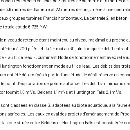
x conduites forcées en acier de 3 mètres de diamètre et 9 mètres de lo
e 3,6 mètres de diamètre et 23 mètres de long, mène à une centrale en
 deux groupes turbines Francis horizontaux. La centrale 2, en béton
e totale est de 6,725 MW.
au, le niveau de retenue étant maintenu au niveau maximal ou proche d
t inférieur à 200 pi³/s, et du 1er mai au 30 juin, lorsque le débit entra
« au fil de l'eau ».
culminant
Mode de fonctionnement avec retenue
untington fonctionnent en mode au fil de l'eau. Les débits des troi
m ont été déterminés à partir d'une étude de débit réservé en cons
 le point d'exploitation de pointe autorisé. Les débits minimums d
r fournit 1,6 m³/s, Beldens 1,1 m³/s et Huntington Falls 2,1 m³/s.
sont classées en classe B, adaptées au biote aquatique, à la faune et 
ions agricoles. Les eaux en aval des projets d'aménagement de Proct
la zone située entre Beldens et Huntington Falls est considérée co