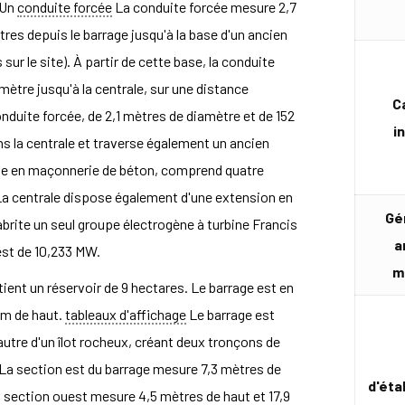
 Un
conduite forcée
La conduite forcée mesure 2,7
res depuis le barrage jusqu'à la base d'un ancien
sur le site). À partir de cette base, la conduite
mètre jusqu'à la centrale, sur une distance
C
nduite forcée, de 2,1 mètres de diamètre et de 152
i
s la centrale et traverse également un ancien
ite en maçonnerie de béton, comprend quatre
a centrale dispose également d'une extension en
Gé
abrite un seul groupe électrogène à turbine Francis
a
 est de 10,233 MW.
m
etient un réservoir de 9 hectares. Le barrage est en
cm de haut.
tableaux d'affichage
Le barrage est
utre d'un îlot rocheux, créant deux tronçons de
 La section est du barrage mesure 7,3 mètres de
d'éta
la section ouest mesure 4,5 mètres de haut et 17,9