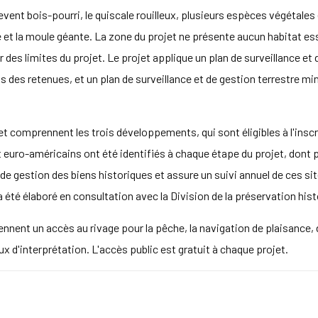
levent bois-pourri, le quiscale rouilleux, plusieurs espèces végétale
 et la moule géante. La zone du projet ne présente aucun habitat ess
eur des limites du projet. Le projet applique un plan de surveillance et
 des retenues, et un plan de surveillance et de gestion terrestre mi
et comprennent les trois développements, qui sont éligibles à l'inscri
 euro-américains ont été identifiés à chaque étape du projet, dont plu
 de gestion des biens historiques et assure un suivi annuel de ces si
 a été élaboré en consultation avec la Division de la préservation his
nent un accès au rivage pour la pêche, la navigation de plaisance, 
x d'interprétation. L'accès public est gratuit à chaque projet.