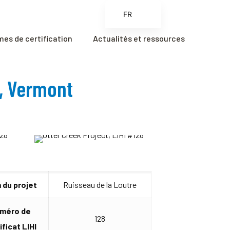
FR
EN
es de certification
Actualités et ressources
ES
ZH
k, Vermont
ZH_CN
du projet
Ruisseau de la Loutre
méro de
128
ificat LIHI