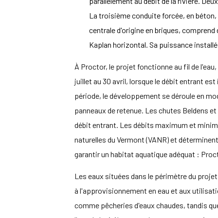
parallèlement au débit de la rivière. Deu
La troisième conduite forcée, en béton, d
centrale d'origine en briques, comprend
Kaplan horizontal. Sa puissance installé
À Proctor, le projet fonctionne au fil de l'e
juillet au 30 avril, lorsque le débit entrant es
période, le développement se déroule en mode 
panneaux de retenue. Les chutes Beldens et H
débit entrant. Les débits maximum et minimu
naturelles du Vermont (VANR) et déterminent
garantir un habitat aquatique adéquat : Procto
Les eaux situées dans le périmètre du projet 
à l'approvisionnement en eau et aux utilisat
comme pêcheries d'eaux chaudes, tandis que 