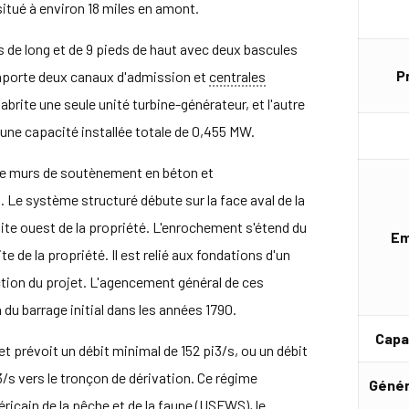
itué à environ 18 miles en amont.
 de long et de 9 pieds de haut avec deux bascules
P
omporte deux canaux d'admission et
centrales
ui abrite une seule unité turbine-générateur, et l'autre
 a une capacité installée totale de 0,455 MW.
 de murs de soutènement en béton et
. Le système structuré débute sur la face aval de la
mite ouest de la propriété. L'enrochement s'étend du
Em
ite de la propriété. Il est relié aux fondations d'un
ction du projet. L'agencement général de ces
du barrage initial dans les années 1790.
Capa
t prévoit un débit minimal de 152 pi3/s, ou un débit
pi3/s vers le tronçon de dérivation. Ce régime
Génér
ricain de la pêche et de la faune (USFWS), le