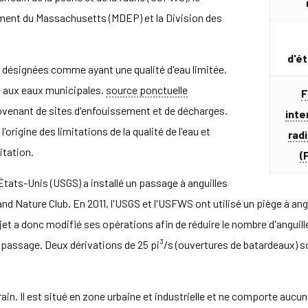
ment du Massachusetts (MDEP) et la Division des
d'é
t désignées comme ayant une qualité d'eau limitée,
ée aux eaux municipales.
source ponctuelle
F
enant de sites d'enfouissement et de décharges.
inte
origine des limitations de la qualité de l'eau et
rad
itation.
(
États-Unis (USGS) a installé un passage à anguilles
and Nature Club. En 2011, l'USGS et l'USFWS ont utilisé un piège à ang
et a donc modifié ses opérations afin de réduire le nombre d'anguill
 passage. Deux dérivations de 25 pi³/s (ouvertures de batardeaux) so
rain. Il est situé en zone urbaine et industrielle et ne comporte aucu