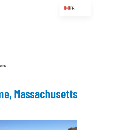
FR
EN
ES
ZH
ZH_CN
ces
ome, Massachusetts