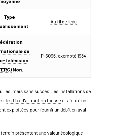
moyenne
Type
Au fil de l'eau
tablissement
édération
rnationale de
P-6096, exempté 1984
io-télévision
FERC)
Non.
uilles, mais sans succès ; les installations de
es.
les flux d'attraction fausse
et ajouté un
nt exploitées pour fournir un débit en aval
n terrain présentant une valeur écologique