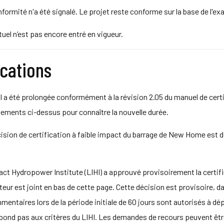
rmité n'a été signalé. Le projet reste conforme sur la base de l'ex
tuel n’est pas encore entré en vigueur.
ications
I a été prolongée conformément à la révision 2.05 du manuel de certifi
ements ci-dessus pour connaître la nouvelle durée.
écision de certification à faible impact du barrage de New Home est
pact Hydropower Institute (LIHI) a approuvé provisoirement la certifi
ur est joint en bas de cette page. Cette décision est provisoire, dans
entaires lors de la période initiale de 60 jours sont autorisés à dép
répond pas aux critères du LIHI. Les demandes de recours peuvent êt