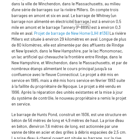
dans la ville de Winchendon, dans le Massachusetts, au milieu
d'une série de barrages sur la rivière Millers. On compte trois
barrages en amont et six en aval. Le barrage de Whitney (un
barrage non alimenté en électricité)
barrage
,) est à environ 0,5
mile en amont et le barrage Tannery (P-8895) est à environ 0,3
mile en aval.
Projet de barrage de New Home (LIHI #136)
La rivière
Millers est située à environ 29 kilomètres en aval. Longue de plus
de 80 kilomètres, elle est alimentée par des affluents de Rindge
et New Ipswich, dans le New Hampshire, par le lac Monomonac,
un lac artificiel qui chevauche la frontière entre Rindge, dans le
New Hampshire, et Winchendon, dans le Massachusetts, et par de
nombreux étangs alimentant le cours principal jusqu'à sa
confluence avec le fleuve Connecticut. Le projet a été mis en
service en 1985, mais a été mis hors service en février 1993 suite
à la faillite du propriétaire de l'époque. Le projet a été vendu en
1996. Après la réparation des unités existantes et la mise à jour
du système de contrôle, le nouveau propriétaire a remis le projet
en service.
Le barrage de Hunts Pond, construit en 1936, est une structure en
béton de 56 mètres de long et 4,9 mètres de haut. La prise d'eau
en béton, d'environ 7,6 mètres de long, est actionnée par une
vanne de tête en acier et des grilles à débris espacées de 2,5 cm.
La prise d'eau à chenal ouvert est située au barrage, sur la rive