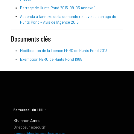
Barrage de Hunts Pond 2015-09-03 Annexe 1
Addenda à l'annexe de la demande relative au barrage de
Hunts Pond – Avis de l'Agence 2015
Documents clés
Modification de la licence FERC de Hunts Pond 2013
Exemption FERC de Hunts Pond 1985
Personnel du LIHI :
Shannon Ames
Directeur exécutif
sames@lowimpacthydro.org