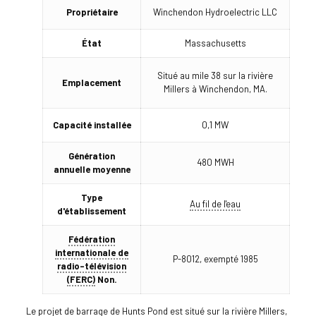
Propriétaire
Winchendon Hydroelectric LLC
État
Massachusetts
Situé au mile 38 sur la rivière
Emplacement
Millers à Winchendon, MA.
Capacité installée
0,1 MW
Génération
480 MWH
annuelle moyenne
Type
Au fil de l'eau
d'établissement
Fédération
internationale de
P-8012, exempté 1985
radio-télévision
(FERC)
Non.
Le projet de barrage de Hunts Pond est situé sur la rivière Millers,