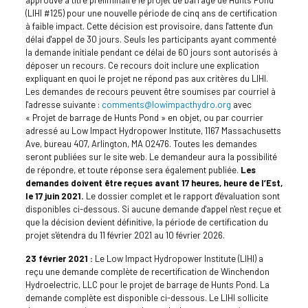
approuvé à titre préliminaire le projet de barrage de Hunts Pond
(LIHI #125) pour une nouvelle période de cinq ans de certification
à faible impact. Cette décision est provisoire, dans l'attente d'un
délai d'appel de 30 jours. Seuls les participants ayant commenté
la demande initiale pendant ce délai de 60 jours sont autorisés à
déposer un recours. Ce recours doit inclure une explication
expliquant en quoi le projet ne répond pas aux critères du LIHI.
Les demandes de recours peuvent être soumises par courriel à
l'adresse suivante :
comments@lowimpacthydro.org
avec
« Projet de barrage de Hunts Pond » en objet, ou par courrier
adressé au Low Impact Hydropower Institute, 1167 Massachusetts
Ave, bureau 407, Arlington, MA 02476. Toutes les demandes
seront publiées sur le site web. Le demandeur aura la possibilité
de répondre, et toute réponse sera également publiée.
Les
demandes doivent être reçues avant 17 heures, heure de l’Est,
le 17 juin 2021.
Le dossier complet et le rapport d'évaluation sont
disponibles ci-dessous. Si aucune demande d'appel n'est reçue et
que la décision devient définitive, la période de certification du
projet s'étendra du 11 février 2021 au 10 février 2026.
23 février 2021 :
Le Low Impact Hydropower Institute (LIHI) a
reçu une demande complète de recertification de Winchendon
Hydroelectric, LLC pour le projet de barrage de Hunts Pond. La
demande complète est disponible ci-dessous. Le LIHI sollicite