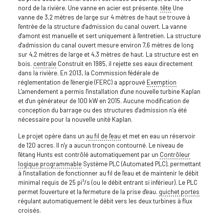
nord de la rivière. Une vanne en acier est présente.
tête
Une
vanne de 3,2 mètres de large sur 4 mètres de haut se trouve à
l'entrée de la structure d'admission du canal ouvert. La vanne
d'amont est manuelle et sert uniquement à l'entretien. La structure
d'admission du canal ouvert mesure environ 7,6 mètres de long
sur 4,2 mètres de large et 4,3 mètres de haut. La structure est en
bois.
centrale
Construit en 1985, il rejette ses eaux directement
dans la rivière. En 2013, la Commission fédérale de
réglementation de l'énergie (FERC) a approuvé
Exemption
L'amendement a permis l'installation d'une nouvelle turbine Kaplan
et d'un générateur de 100 kW en 2015. Aucune modification de
conception du barrage ou des structures d'admission n'a été
nécessaire pour la nouvelle unité Kaplan.
Le projet opère dans un
au fil de l'eau
et met en eau un réservoir
de 120 acres. Il n'y a aucun tronçon contourné. Le niveau de
l'étang Hunts est contrôlé automatiquement par un
Contrôleur
logique programmable
Système PLC (Automated PLC), permettant
à l'installation de fonctionner au fil de l'eau et de maintenir le débit
minimal requis de 25 pi³/s (ou le débit entrant si inférieur). Le PLC
permet l'ouverture et la fermeture de la prise d'eau.
guichet
portes
régulant automatiquement le débit vers les deux turbines à flux
croisés.