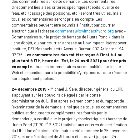
des commentaires sur cette demande. Les commentaires
directement liés à ses critères spécifiques (débits, qualité de
l'eau, etc.)
passage des poissons
, etc.) seront très utiles, mais
tous les commentaires seront pris en compte. Les
commentaires peuvent être soumis à l'Institut par courrier
électronique à l'adresse
comments@lowimpacthydro.org
avec «
Commentaires sur le projet de barrage de Hunts Pond » dans la
ligne d'objet, ou par courrier adressé au Low Impact Hydropower
Institute, 1167 Massachusetts Avenue, Bureau 407, Arlington, MA
02476.
Les commentaires doivent être reçus à l’Institut au
plus tard à 17 h, heure de l’Est, le 24 avril 2021 pour être pris
en compte.
Tous les commentaires seront publiés sur le site
Web et le candidat aura la possibilité d'y répondre. Toute réponse
sera également publiée.
24 décembre 2015 –
Michael J. Sale, directeur général du LIHI,
s'appuyant sur les pouvoirs délégués par le conseil
d'administration du LIHI et après examen complet du rapport de
l'examinateur de la demande, ainsi que de tous les commentaires
publics et documents complémentaires fournis par le
demandeur, a certifié que le projet hydroélectrique du barrage de
Hunts Pond (FERC n° P-8012) satisfait aux critères de certification
du LIHI. Une décision préliminaire a été annoncée le 25 novembre
2015, et un délai d'appel de 30 jours était ouvert jusqu'au 24