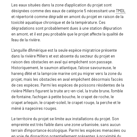
Les eaux situées dans la zone d'application du projet sont
désignées comme des eaux de catégorie 5 nécessitant une
TMDL
et répertorié comme dégradé en amont du projet en raison de la
toxicité aquatique chronique et de la température. Ces
dégradations sont probablement dues à une station d'épuration
en amont, et il est peu probable que le projet affecte la qualité de
l'eau de la rivière.
L'anguille d'Amérique est la seule espèce migratrice présente
dans la rivière Millers et est absente du secteur du projet en
raison des obstacles en aval qui empêchent son passage.
Historiquement, le saumon atlantique, l'alose savoureuse, le
hareng d'été et la lamproie marine ont pu migrer vers la zone du
projet, mais les obstacles en aval empêchent désormais l'accès
de ces espèces. Parmi les espèces de poissons résidentes de la
rivière Millers figurent la truite arc-en-ciel, la truite brune, l'omble
de fontaine, l'achigan à petite bouche, le crapet de roche, le
crapet arlequin, le crapet-soleil, le crapet rouge, la perche et le
méné à nageoires rouges.
Le territoire du projet se limite aux installations du projet. Son
empreinte est très faible dans une zone urbanisée, sans aucun
terrain d'importance écologique. Parmi les espèces menacées ou
en voie de disparition potentiellement présentes à proximité du