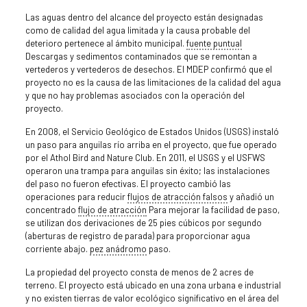
Las aguas dentro del alcance del proyecto están designadas
como de calidad del agua limitada y la causa probable del
deterioro pertenece al ámbito municipal.
fuente puntual
Descargas y sedimentos contaminados que se remontan a
vertederos y vertederos de desechos. El MDEP confirmó que el
proyecto no es la causa de las limitaciones de la calidad del agua
y que no hay problemas asociados con la operación del
proyecto.
En 2008, el Servicio Geológico de Estados Unidos (USGS) instaló
un paso para anguilas río arriba en el proyecto, que fue operado
por el Athol Bird and Nature Club. En 2011, el USGS y el USFWS
operaron una trampa para anguilas sin éxito; las instalaciones
del paso no fueron efectivas. El proyecto cambió las
operaciones para reducir
flujos de atracción falsos
y añadió un
concentrado
flujo de atracción
Para mejorar la facilidad de paso,
se utilizan dos derivaciones de 25 pies cúbicos por segundo
(aberturas de registro de parada) para proporcionar agua
corriente abajo.
pez anádromo
paso.
La propiedad del proyecto consta de menos de 2 acres de
terreno. El proyecto está ubicado en una zona urbana e industrial
y no existen tierras de valor ecológico significativo en el área del