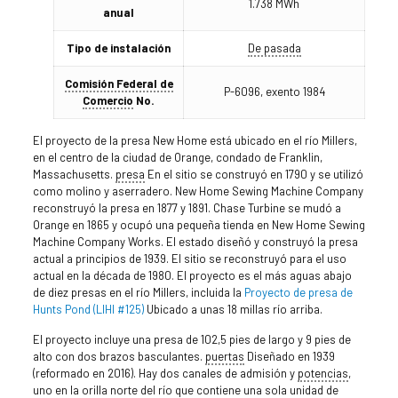
1.738 MWh
anual
Tipo de instalación
De pasada
Comisión Federal de
P-6096, exento 1984
Comercio
No.
El proyecto de la presa New Home está ubicado en el río Millers,
en el centro de la ciudad de Orange, condado de Franklin,
Massachusetts.
presa
En el sitio se construyó en 1790 y se utilizó
como molino y aserradero. New Home Sewing Machine Company
reconstruyó la presa en 1877 y 1891. Chase Turbine se mudó a
Orange en 1865 y ocupó una pequeña tienda en New Home Sewing
Machine Company Works. El estado diseñó y construyó la presa
actual a principios de 1939. El sitio se reconstruyó para el uso
actual en la década de 1980. El proyecto es el más aguas abajo
de diez presas en el río Millers, incluida la
Proyecto de presa de
Hunts Pond (LIHI #125)
Ubicado a unas 18 millas río arriba.
El proyecto incluye una presa de 102,5 pies de largo y 9 pies de
alto con dos brazos basculantes.
puertas
Diseñado en 1939
(reformado en 2016). Hay dos canales de admisión y
potencias
,
uno en la orilla norte del río que contiene una sola unidad de