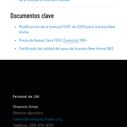
Documentos clave
Modificación de la licencia FERC de 2009 para la presa New
Home
Presa de Nueva Casa FERC
Exención
1984
Certificado de calidad del agua de la presa New Home 1983
Personal de LIHI:
Shannon Ames
Director ejecutivo
sames@lowimpacthydro.org
Teléfono: 339-970-9337