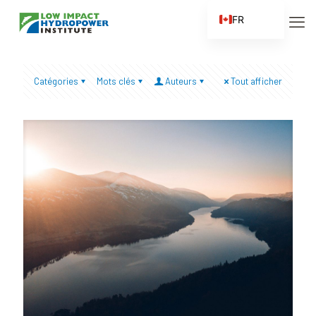
FR
EN
ES
Catégories
Mots clés
Auteurs
Tout afficher
ZH
ZH_CN