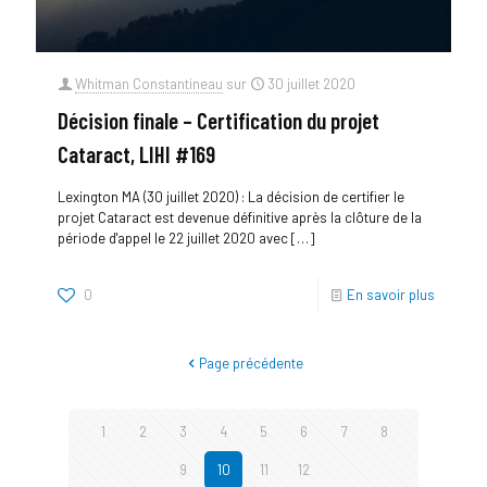
Whitman Constantineau
sur
30 juillet 2020
Décision finale – Certification du projet
Cataract, LIHI #169
Lexington MA (30 juillet 2020) : La décision de certifier le
projet Cataract est devenue définitive après la clôture de la
période d'appel le 22 juillet 2020 avec
[…]
0
En savoir plus
Page précédente
1
2
3
4
5
6
7
8
9
10
11
12