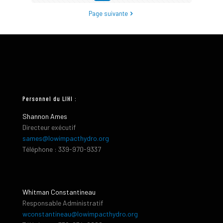
Page suivante
Personnel du LIHI :
Shannon Ames
Directeur exécutif
sames@lowimpacthydro.org
Téléphone : 339-970-9337
Whitman Constantineau
Responsable Administratif
wconstantineau@lowimpacthydro.org