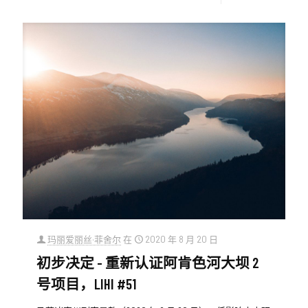
玛丽爱丽丝·菲舍尔
在
2020 年 8 月 20 日
初步决定 - 重新认证阿肯色河大坝 2
号项目，LIHI #51