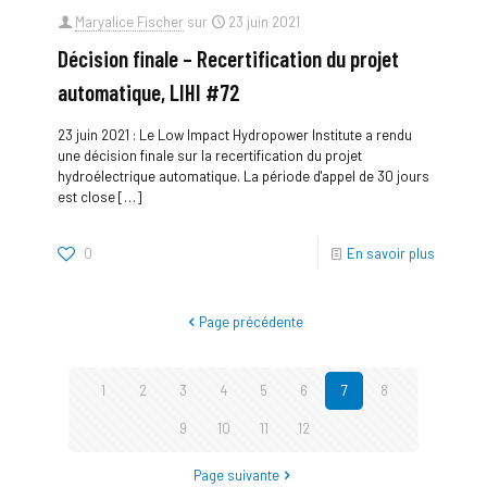
Maryalice Fischer
sur
23 juin 2021
Décision finale – Recertification du projet
automatique, LIHI #72
23 juin 2021 : Le Low Impact Hydropower Institute a rendu
une décision finale sur la recertification du projet
hydroélectrique automatique. La période d'appel de 30 jours
est close
[…]
0
En savoir plus
Page précédente
1
2
3
4
5
6
7
8
9
10
11
12
Page suivante