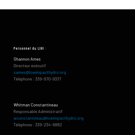
Personnel du LIHI :
Shannon Ames
Directeur exécutif
sames@lowimpacthydro.org
Téléphone : 339-970-9337
Whitman Constantineau
Responsable Administratif
wconstantineau@lowimpacthydro.org
Téléphone : 339-234-9882