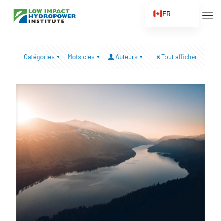
FR
EN
ES
Catégories
Mots clés
Auteurs
Tout afficher
ZH
ZH_CN