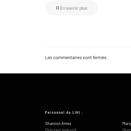
En savoir plus
Les commentaires sont fermés.
Personnel du LIHI :
Shannon Ames
Mary
Directeur exécutif
Dire