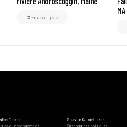
rivière Androscoggin, Maine
Fal
MA
En savoir plus
alice Fischer
Sourate Karambelkar
ctrice du programme de
Directeur des politiques