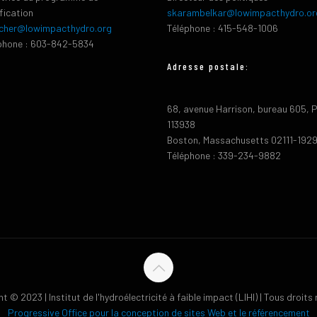
ification
skarambelkar@lowimpacthydro.or
cher@lowimpacthydro.org
Téléphone : 415-548-1006
phone : 603-842-5834
Adresse postale:
68, avenue Harrison, bureau 605, 
113938
Boston, Massachusetts 02111-192
Téléphone : 339-234-9882
t © 2023 | Institut de l'hydroélectricité à faible impact (LIHI) | Tous droits
Progressive Office pour la conception de sites Web et le référencement