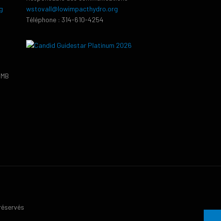
g
wstovall@lowimpacthydro.org
Téléphone : 314-610-4254
PMB
9
 réservés