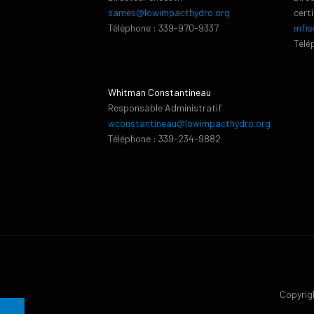
sames@lowimpacthydro.org
cert
Téléphone : 339-970-9337
mfis
Télé
Whitman Constantineau
Responsable Administratif
wconstantineau@lowimpacthydro.org
Téléphone : 339-234-9882
Copyrigh