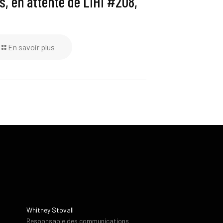
ls, en attente de LIHI #208,
En savoir plus
Whitney Stovall
Responsable des communications