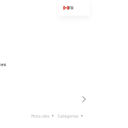
FR
EN
ES
ZH
ZH_CN
ces
Mots clés
Catégories