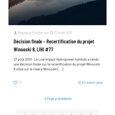
Maryalice Fischer
sur
27 août 2021
Décision finale – Recertification du projet
Winooski 8, LIHI #77
27 août 2021 : Le Low Impact Hydropower Institute a rendu
une décision finale sur la recertification du projet Winooski
8 situé sur la rivière Winooski
[…]
0
En savoir plus
Page précédente
1
2
3
4
5
6
7
8