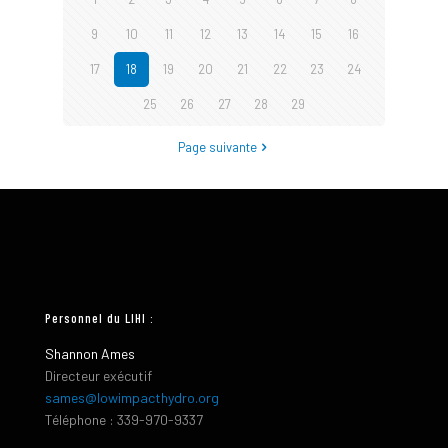
9
10
11
12
13
14
15
16
17
18
19
20
21
22
23
24
25
26
27
28
29
Page suivante
Personnel du LIHI :
Shannon Ames
Directeur exécutif
sames@lowimpacthydro.org
Téléphone : 339-970-9337