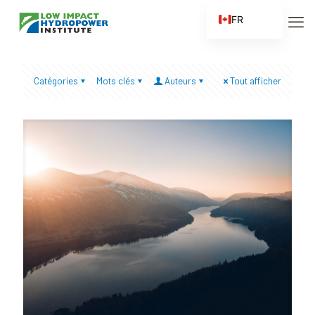
FR
EN
ES
Catégories
Mots clés
Auteurs
Tout afficher
ZH
ZH_CN