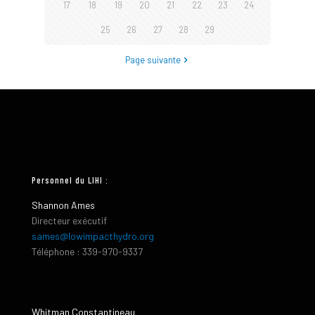
17
18
19
20
21
22
23
24
25
26
27
28
29
Page suivante
Personnel du LIHI :
Shannon Ames
Directeur exécutif
sames@lowimpacthydro.org
Téléphone : 339-970-9337
Whitman Constantineau