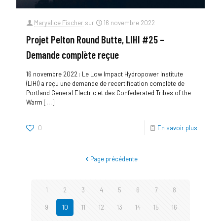
Maryalice Fischer
sur
16 novembre 2022
Projet Pelton Round Butte, LIHI #25 –
Demande complète reçue
16 novembre 2022 : Le Low Impact Hydropower Institute
(LIHI) a reçu une demande de recertification complète de
Portland General Electric et des Confederated Tribes of the
Warm
[…]
0
En savoir plus
Page précédente
1
2
3
4
5
6
7
8
9
10
11
12
13
14
15
16