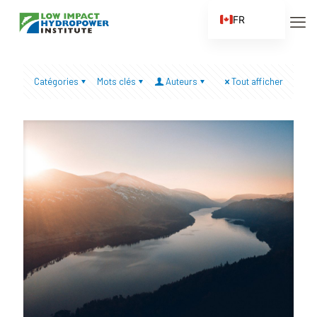
FR
EN
ES
Catégories
Mots clés
Auteurs
Tout afficher
ZH
ZH_CN