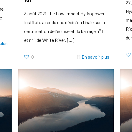
27 
ne
Hyd
3 août 2021 : Le Low Impact Hydropower
le
man
Institute a rendu une décision finale sur la
Ric
certification de l'écluse et du barrage n° 1
dur
et n° 1 de White River.
[…]
plus
0
En savoir plus