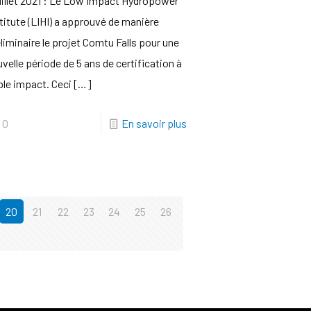
uillet 2021 : Le Low Impact Hydropower
titute (LIHI) a approuvé de manière
liminaire le projet Comtu Falls pour une
velle période de 5 ans de certification à
ble impact. Ceci
[…]
0
En savoir plus
20
21
22
23
24
25
26