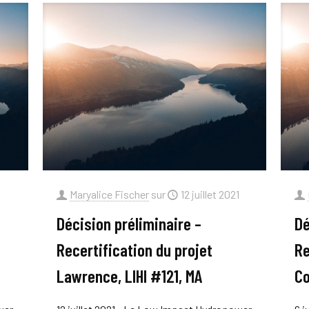
1
Maryalice Fischer
sur
12 juillet 2021
Décision préliminaire –
Dé
Recertification du projet
Re
Lawrence, LIHI #121, MA
Co