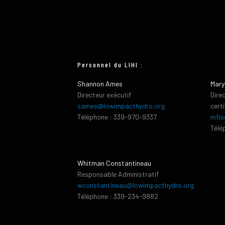
Personnel du LIHI :
Shannon Ames
Mary
Directeur exécutif
Dire
sames@lowimpacthydro.org
cert
Téléphone : 339-970-9337
mfis
Télé
Whitman Constantineau
Responsable Administratif
wconstantineau@lowimpacthydro.org
Téléphone : 339-234-9882