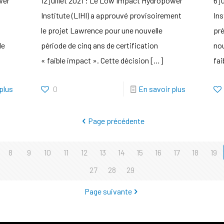
wer
12 juillet 2021 : Le Low Impact Hydropower
6 j
Institute (LIHI) a approuvé provisoirement
Ins
le projet Lawrence pour une nouvelle
pré
le
période de cinq ans de certification
nou
« faible impact ». Cette décision
[…]
fai
plus
0
En savoir plus
Page précédente
8
9
10
11
12
13
14
15
16
17
18
19
27
28
29
Page suivante