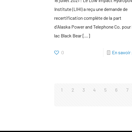
16 juillet 2021 : Le Low Impact Hydropo
Institute (LIHI) a reçu une demande de
recertification complète de la part
d'Alaska Power and Telephone Co. pour 
lac Black Bear
[…]
0
En savoir 
1
2
3
4
5
6
7