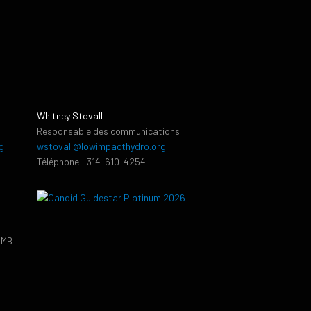
Whitney Stovall
Responsable des communications
g
wstovall@lowimpacthydro.org
Téléphone : 314-610-4254
PMB
9