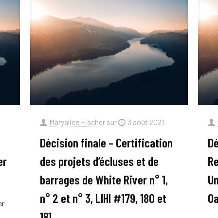
Maryalice Fischer
sur
3 août 2021
Décision finale – Certification
Dé
er
des projets d’écluses et de
Re
barrages de White River n° 1,
Un
n° 2 et n° 3, LIHI #179, 180 et
Oa
er
181