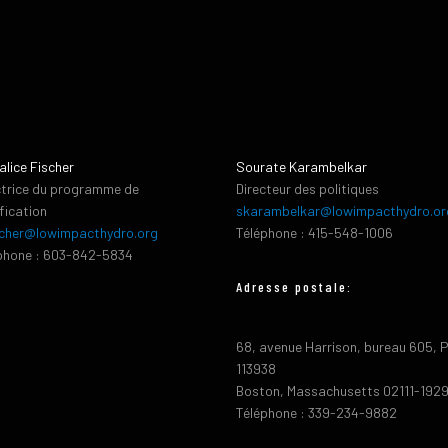
alice Fischer
Sourate Karambelkar
ctrice du programme de
Directeur des politiques
ification
skarambelkar@lowimpacthydro.or
cher@lowimpacthydro.org
Téléphone : 415-548-1006
phone : 603-842-5834
Adresse postale:
68, avenue Harrison, bureau 605, 
113938
Boston, Massachusetts 02111-192
Téléphone : 339-234-9882