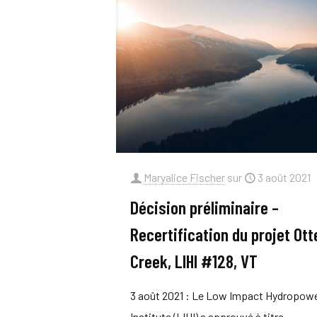
Maryalice Fischer
sur
3 août 2021
Décision préliminaire –
Recertification du projet Ott
Creek, LIHI #128, VT
3 août 2021 : Le Low Impact Hydropow
Institute (LIHI) a approuvé à titre