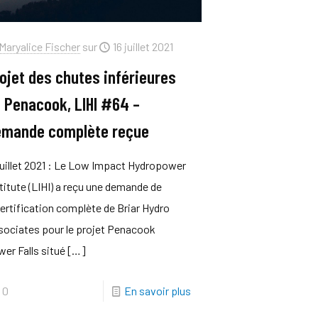
Maryalice Fischer
sur
16 juillet 2021
ojet des chutes inférieures
 Penacook, LIHI #64 –
mande complète reçue
juillet 2021 : Le Low Impact Hydropower
titute (LIHI) a reçu une demande de
ertification complète de Briar Hydro
sociates pour le projet Penacook
er Falls situé
[…]
0
En savoir plus