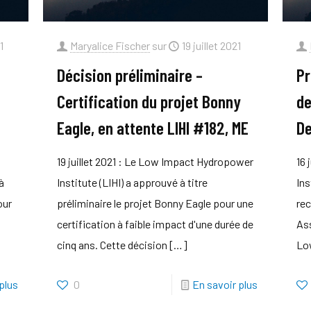
1
Maryalice Fischer
sur
19 juillet 2021
Décision préliminaire –
Pr
Certification du projet Bonny
de
Eagle, en attente LIHI #182, ME
De
19 juillet 2021 : Le Low Impact Hydropower
16 
à
Institute (LIHI) a approuvé à titre
Ins
our
préliminaire le projet Bonny Eagle pour une
rec
certification à faible impact d'une durée de
As
cinq ans. Cette décision
[…]
Low
plus
0
En savoir plus