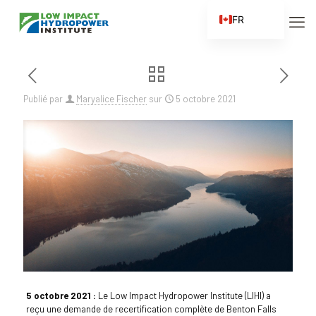
FR
EN
ES
ZH
Publié par
Maryalice Fischer
sur
5 octobre 2021
ZH_CN
5 octobre 2021 :
Le Low Impact Hydropower Institute (LIHI) a
reçu une demande de recertification complète de Benton Falls