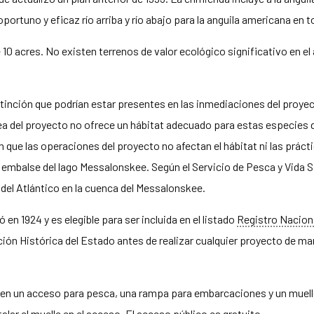
ortuno y eficaz río arriba y río abajo para la anguila americana en 
0 acres. No existen terrenos de valor ecológico significativo en el 
inción que podrían estar presentes en las inmediaciones del proyect
área del proyecto no ofrece un hábitat adecuado para estas especies
 que las operaciones del proyecto no afectan el hábitat ni las práct
l embalse del lago Messalonskee. Según el Servicio de Pesca y Vida 
 del Atlántico en la cuenca del Messalonskee.
 en 1924 y es elegible para ser incluida en el listado
Registro Nacion
ción Histórica del Estado antes de realizar cualquier proyecto de man
yen un acceso para pesca, una rampa para embarcaciones y un muelle 
alar el muelle en el acceso. El acceso público es gratuito.