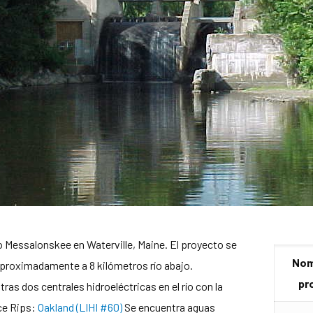
o Messalonskee en Waterville, Maine. El proyecto se
Nom
aproximadamente a 8 kilómetros río abajo.
pr
tras dos centrales hidroeléctricas en el río con la
ce Rips:
Oakland (LIHI #60)
Se encuentra aguas