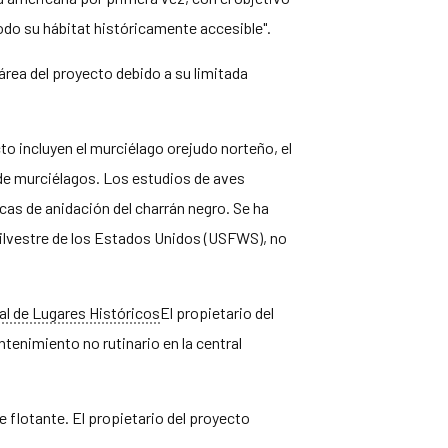
todo su hábitat históricamente accesible".
área del proyecto debido a su limitada
o incluyen el murciélago orejudo norteño, el
 de murciélagos. Los estudios de aves
icas de anidación del charrán negro. Se ha
Silvestre de los Estados Unidos (USFWS), no
al de Lugares Históricos
El propietario del
tenimiento no rutinario en la central
flotante. El propietario del proyecto