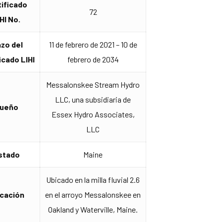
tificado
72
HI No.
azo del
11 de febrero de 2021 – 10 de
icado LIHI
febrero de 2034
Messalonskee Stream Hydro
LLC, una subsidiaria de
ueño
Essex Hydro Associates,
LLC
stado
Maine
Ubicado en la milla fluvial 2.6
icación
en el arroyo Messalonskee en
Oakland y Waterville, Maine.