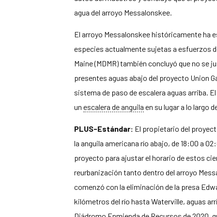
agua del arroyo Messalonskee.
El arroyo Messalonskee históricamente ha 
especies actualmente sujetas a esfuerzos d
Maine (MDMR) también concluyó que no se just
presentes aguas abajo del proyecto Union Gas
sistema de paso de escalera aguas arriba. 
un
escalera de anguila
en su lugar a lo largo d
PLUS-Estándar:
El propietario del proyec
la anguila americana río abajo, de 18:00 a 02
proyecto para ajustar el horario de estos ci
reurbanización tanto dentro del arroyo Mess
comenzó con la eliminación de la presa Edwa
kilómetros del río hasta Waterville, aguas ar
Diádromo
Enmienda de Recursos de 2020, que 