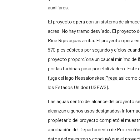
auxiliares.
El proyecto opera con un sistema de almace
acres. No hay tramo desviado. El proyecto d
Rice Rips aguas arriba. El proyecto opera en
570 pies cúbicos por segundo y ciclos cuando
proyecto proporciona un caudal mínimo de 15
por las turbinas pasa por el aliviadero. Est
fuga
del lago Messalonskee
Presa
así como c
los Estados Unidos (USFWS).
Las aguas dentro del alcance del proyecto se
alcanzan algunos usos designados, informaci
propietario del proyecto completó el muestre
aprobación del Departamento de Protección
datos del muestreo y concluyó que el proyec