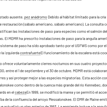
estado ausente.
pez anádromo
Debido al hábitat limitado para la crí
e restauración (sábalo americano, sábalo americano). La consulta 
ifican las instalaciones de paso para especies como el salmón del 
. El MDMR ha prescrito instalaciones de paso para la anguila america
El sistema de paso ha sido aprobado tanto por el USFWS como por 
e la izquierda
contrafuerte
El funcionamiento de la escalera está c
to ofrece voluntariamente cierres nocturnos en sus cuatro proyecto
:00, entre el 1 de septiembre y el 30 de octubre. MDMR está colabora
erres y así proteger mejor a las especies migratorias. Esta acción c
alonskee como dentro de la cuenca más grande del río Kennebec, don
rds en el
cabeza
En 1999, se modificó la marea y se permitió el ac
riba de la confluencia del arroyo Messalonskee. El DMR de Maine emit
actualizó un plan anterior de 1993. La enmienda incluye a la anguil