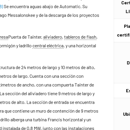
Cer
8)
Se encuentra aguas abajo de Automatic. Su
LI
lago Messalonskee y de la descarga de los proyectos
Pl
certif
resa
Puerta de Tainter,
aliviadero
,
tableros de flash
,
rmigón y ladrillo
central eléctrica
, y una horizontal
D
uctura de 24 metros de largo y 10 metros de alto,
etros de largo. Cuenta con una sección con
tímetros de ancho, con una compuerta Tainter de
E
a sección del aliviadero tiene 9 metros de largo y
tros de alto. La sección de entrada se encuentra
erra que contiene un muro de contención de 9 metros
Ub
drillo alberga una turbina Francis horizontal y un
 instalada de 0,8 MW, junto con las instalaciones