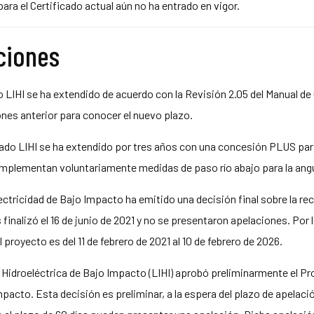
ra el Certificado actual aún no ha entrado en vigor.
aciones
o LIHI se ha extendido de acuerdo con la Revisión 2.05 del Manual de C
ones anterior para conocer el nuevo plazo.
icado LIHI se ha extendido por tres años con una concesión PLUS para 
plementan voluntariamente medidas de paso río abajo para la angu
ectricidad de Bajo Impacto ha emitido una decisión final sobre la re
inalizó el 16 de junio de 2021 y no se presentaron apelaciones. Por lo
 proyecto es del 11 de febrero de 2021 al 10 de febrero de 2026.
a Hidroeléctrica de Bajo Impacto (LIHI) aprobó preliminarmente el P
mpacto. Esta decisión es preliminar, a la espera del plazo de apelaci