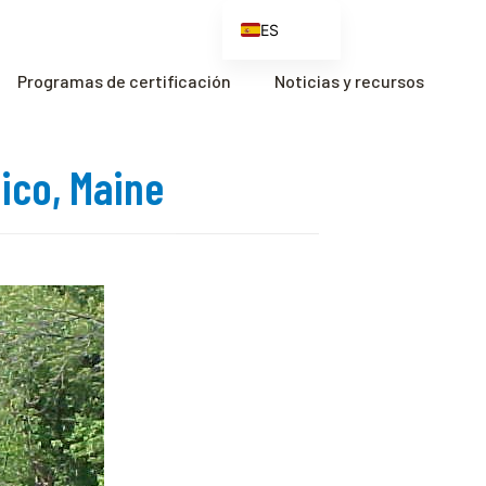
ES
EN
Programas de certificación
Noticias y recursos
FR
ZH
ico, Maine
ZH_CN