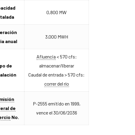
pacidad
0,800 MW
stalada
eración
3.000 MWH
ia anual
Afluencia
< 570 cfs:
ipo de
almacenar/liberar
talación
Caudal de entrada > 570 cfs:
correr del río
misión
P-2555 emitido en 1999,
eral de
vence el 30/06/2036
rcio
No.