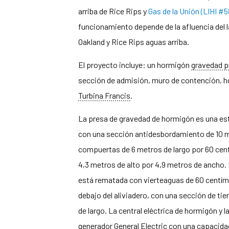
arriba de Rice Rips y
Gas de la Unión (LIHI #5
funcionamiento depende de la afluencia del 
Oakland y Rice Rips aguas arriba.
El proyecto incluye: un hormigón
gravedad
p
sección de admisión, muro de contención, ho
Turbina Francis
.
La presa de gravedad de hormigón es una estr
con una sección antidesbordamiento de 10 m
compuertas de 6 metros de largo por 60 cen
4,3 metros de alto por 4,9 metros de ancho. L
está rematada con vierteaguas de 60 centíme
debajo del aliviadero, con una sección de ti
de largo. La central eléctrica de hormigón y la
generador General Electric con una capacidad