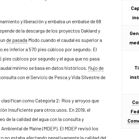
Ca
in
namiento y liberación y embalsa un embalse de 68
epende de la descarga de los proyectos Oakland y
Gen
 un
de pasada
Modo cuando el caudal es superior a
med
 es inferior a 570 pies cúbicos por segundo. El
 pies cúbicos por segundo y el agua que no pasa
T
e caudal mínimo se basa en datos históricos.
flujo de
ins
onsulta con el Servicio de Pesca y Vida Silvestre de
 clasifican como Categoría 2: Ríos y arroyos que
Co
ón insuficiente para otros usos. En 2019, el
Fed
o de la calidad del agua con la consulta y
Come
 Ambiental de Maine (MDEP). El MDEP revisó los
to no estaba afectando negativamente la calidad del