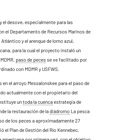
a y el desove, especialmente para las
con el Departamento de Recursos Marinos de
Atlántico y el arenque de lomo azul,
na, para la cual el proyecto instaló un
el MDMR.
paso de peces
se ve facilitado por
oordinado con MDMR y USFWS.
s en el arroyo Messalonskee para el paso de
ndo actualmente con el propietario del
onstituye un
toda la cuenca
estrategia de
de la restauración de la
diádromo
La pesca
ceso de los peces a aproximadamente 27
ió el Plan de Gestión del Río Kennebec.
a americana por primera vez, con el objetivo