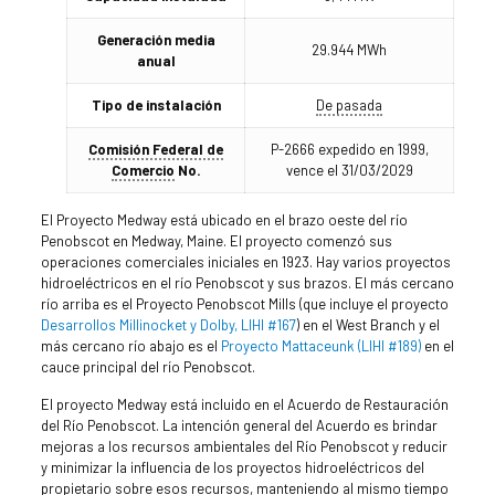
Generación media
29.944 MWh
anual
Tipo de instalación
De pasada
Comisión Federal de
P-2666 expedido en 1999,
Comercio
No.
vence el 31/03/2029
El Proyecto Medway está ubicado en el brazo oeste del río
Penobscot en Medway, Maine. El proyecto comenzó sus
operaciones comerciales iniciales en 1923. Hay varios proyectos
hidroeléctricos en el río Penobscot y sus brazos. El más cercano
río arriba es el Proyecto Penobscot Mills (que incluye el proyecto
Desarrollos Millinocket y Dolby, LIHI #167
) en el West Branch y el
más cercano río abajo es el
Proyecto Mattaceunk (LIHI #189)
en el
cauce principal del río Penobscot.
El proyecto Medway está incluido en el Acuerdo de Restauración
del Río Penobscot. La intención general del Acuerdo es brindar
mejoras a los recursos ambientales del Río Penobscot y reducir
y minimizar la influencia de los proyectos hidroeléctricos del
propietario sobre esos recursos, manteniendo al mismo tiempo