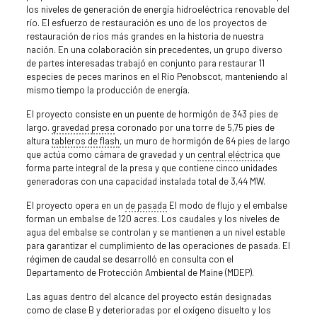
los niveles de generación de energía hidroeléctrica renovable del
río. El esfuerzo de restauración es uno de los proyectos de
restauración de ríos más grandes en la historia de nuestra
nación. En una colaboración sin precedentes, un grupo diverso
de partes interesadas trabajó en conjunto para restaurar 11
especies de peces marinos en el Río Penobscot, manteniendo al
mismo tiempo la producción de energía.
El proyecto consiste en un puente de hormigón de 343 pies de
largo.
gravedad
presa
coronado por una torre de 5,75 pies de
altura
tableros de flash
, un muro de hormigón de 64 pies de largo
que actúa como cámara de gravedad y un
central eléctrica
que
forma parte integral de la presa y que contiene cinco unidades
generadoras con una capacidad instalada total de 3,44 MW.
El proyecto opera en un
de pasada
El modo de flujo y el embalse
forman un embalse de 120 acres. Los caudales y los niveles de
agua del embalse se controlan y se mantienen a un nivel estable
para garantizar el cumplimiento de las operaciones de pasada. El
régimen de caudal se desarrolló en consulta con el
Departamento de Protección Ambiental de Maine (MDEP).
Las aguas dentro del alcance del proyecto están designadas
como de clase B y deterioradas por el oxígeno disuelto y los