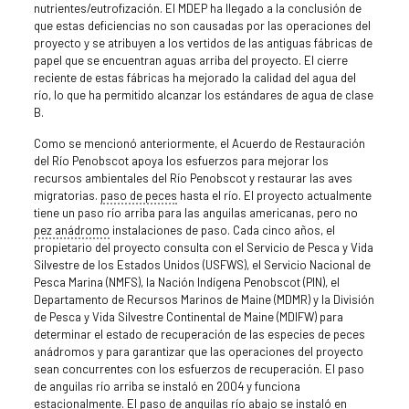
nutrientes/eutrofización. El MDEP ha llegado a la conclusión de
que estas deficiencias no son causadas por las operaciones del
proyecto y se atribuyen a los vertidos de las antiguas fábricas de
papel que se encuentran aguas arriba del proyecto. El cierre
reciente de estas fábricas ha mejorado la calidad del agua del
río, lo que ha permitido alcanzar los estándares de agua de clase
B.
Como se mencionó anteriormente, el Acuerdo de Restauración
del Río Penobscot apoya los esfuerzos para mejorar los
recursos ambientales del Río Penobscot y restaurar las aves
migratorias.
paso de peces
hasta el río. El proyecto actualmente
tiene un paso río arriba para las anguilas americanas, pero no
pez anádromo
instalaciones de paso. Cada cinco años, el
propietario del proyecto consulta con el Servicio de Pesca y Vida
Silvestre de los Estados Unidos (USFWS), el Servicio Nacional de
Pesca Marina (NMFS), la Nación Indígena Penobscot (PIN), el
Departamento de Recursos Marinos de Maine (MDMR) y la División
de Pesca y Vida Silvestre Continental de Maine (MDIFW) para
determinar el estado de recuperación de las especies de peces
anádromos y para garantizar que las operaciones del proyecto
sean concurrentes con los esfuerzos de recuperación. El paso
de anguilas río arriba se instaló en 2004 y funciona
estacionalmente. El paso de anguilas río abajo se instaló en