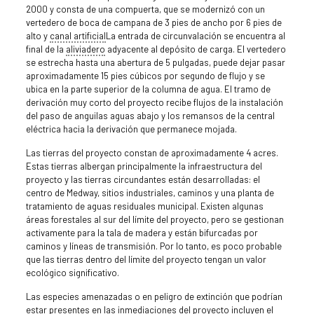
2000 y consta de una compuerta, que se modernizó con un
vertedero de boca de campana de 3 pies de ancho por 6 pies de
alto y
canal artificial
La entrada de circunvalación se encuentra al
final de la
aliviadero
adyacente al depósito de carga. El vertedero
se estrecha hasta una abertura de 5 pulgadas, puede dejar pasar
aproximadamente 15 pies cúbicos por segundo de flujo y se
ubica en la parte superior de la columna de agua. El tramo de
derivación muy corto del proyecto recibe flujos de la instalación
del paso de anguilas aguas abajo y los remansos de la central
eléctrica hacia la derivación que permanece mojada.
Las tierras del proyecto constan de aproximadamente 4 acres.
Estas tierras albergan principalmente la infraestructura del
proyecto y las tierras circundantes están desarrolladas: el
centro de Medway, sitios industriales, caminos y una planta de
tratamiento de aguas residuales municipal. Existen algunas
áreas forestales al sur del límite del proyecto, pero se gestionan
activamente para la tala de madera y están bifurcadas por
caminos y líneas de transmisión. Por lo tanto, es poco probable
que las tierras dentro del límite del proyecto tengan un valor
ecológico significativo.
Las especies amenazadas o en peligro de extinción que podrían
estar presentes en las inmediaciones del proyecto incluyen el