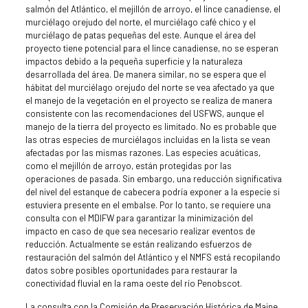
salmón del Atlántico, el mejillón de arroyo, el lince canadiense, el
murciélago orejudo del norte, el murciélago café chico y el
murciélago de patas pequeñas del este. Aunque el área del
proyecto tiene potencial para el lince canadiense, no se esperan
impactos debido a la pequeña superficie y la naturaleza
desarrollada del área. De manera similar, no se espera que el
hábitat del murciélago orejudo del norte se vea afectado ya que
el manejo de la vegetación en el proyecto se realiza de manera
consistente con las recomendaciones del USFWS, aunque el
manejo de la tierra del proyecto es limitado. No es probable que
las otras especies de murciélagos incluidas en la lista se vean
afectadas por las mismas razones. Las especies acuáticas,
como el mejillón de arroyo, están protegidas por las
operaciones de pasada. Sin embargo, una reducción significativa
del nivel del estanque de cabecera podría exponer a la especie si
estuviera presente en el embalse. Por lo tanto, se requiere una
consulta con el MDIFW para garantizar la minimización del
impacto en caso de que sea necesario realizar eventos de
reducción. Actualmente se están realizando esfuerzos de
restauración del salmón del Atlántico y el NMFS está recopilando
datos sobre posibles oportunidades para restaurar la
conectividad fluvial en la rama oeste del río Penobscot.
La consulta con la Comisión de Preservación Histórica de Maine