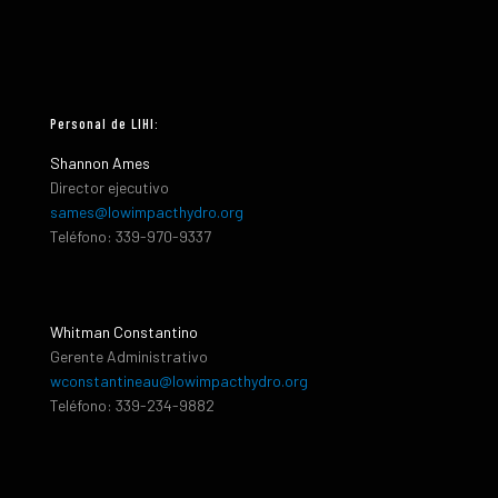
Personal de LIHI:
Shannon Ames
Director ejecutivo
sames@lowimpacthydro.org
Teléfono: 339-970-9337
Whitman Constantino
Gerente Administrativo
wconstantineau@lowimpacthydro.org
Teléfono: 339-234-9882