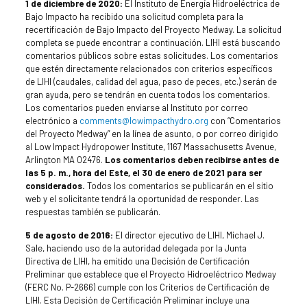
1 de diciembre de 2020:
El Instituto de Energía Hidroeléctrica de
Bajo Impacto ha recibido una solicitud completa para la
recertificación de Bajo Impacto del Proyecto Medway. La solicitud
completa se puede encontrar a continuación. LIHI está buscando
comentarios públicos sobre estas solicitudes. Los comentarios
que estén directamente relacionados con criterios específicos
de LIHI (caudales, calidad del agua, paso de peces, etc.) serán de
gran ayuda, pero se tendrán en cuenta todos los comentarios.
Los comentarios pueden enviarse al Instituto por correo
electrónico a
comments@lowimpacthydro.org
con “Comentarios
del Proyecto Medway” en la línea de asunto, o por correo dirigido
al Low Impact Hydropower Institute, 1167 Massachusetts Avenue,
Arlington MA 02476.
Los comentarios deben recibirse antes de
las 5 p. m., hora del Este, el 30 de enero de 2021 para ser
considerados.
Todos los comentarios se publicarán en el sitio
web y el solicitante tendrá la oportunidad de responder. Las
respuestas también se publicarán.
5 de agosto de 2016:
El director ejecutivo de LIHI, Michael J.
Sale, haciendo uso de la autoridad delegada por la Junta
Directiva de LIHI, ha emitido una Decisión de Certificación
Preliminar que establece que el Proyecto Hidroeléctrico Medway
(FERC No. P-2666) cumple con los Criterios de Certificación de
LIHI. Esta Decisión de Certificación Preliminar incluye una