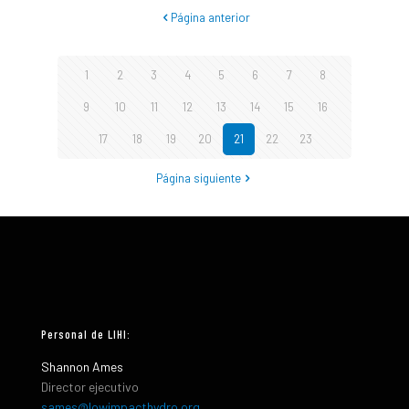
Página anterior
1
2
3
4
5
6
7
8
9
10
11
12
13
14
15
16
17
18
19
20
21
22
23
Página siguiente
Personal de LIHI:
Shannon Ames
Director ejecutivo
sames@lowimpacthydro.org