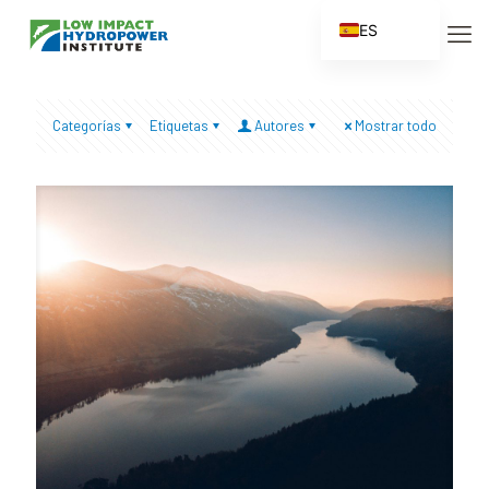
ES
EN
FR
Categorías
Etiquetas
Autores
Mostrar todo
ZH
ZH_CN