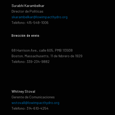
Surabhi Karambelkar
Director de Políticas
skarambelkar@lowimpacthydro.org
Teléfono: 415-548-1006
Dirección de envio:
68 Harrison Ave., calle 605, PMB 113938
Boston, Massachusetts, 11 de febrero de 1929
Teléfono: 339-234-9882
Whitney Stoval
Gerente de Comunicaciones
wstovall@lowimpacthydro.org
Teléfono: 314-610-4254