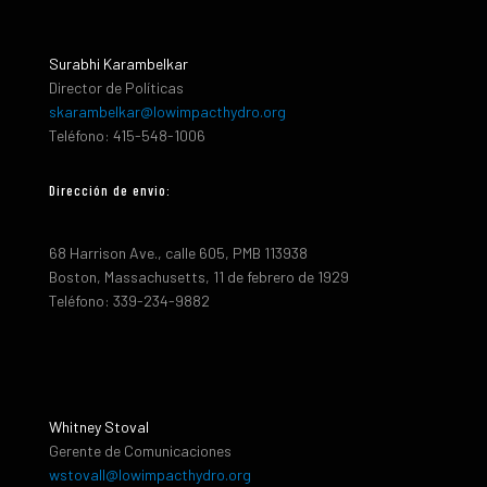
Surabhi Karambelkar
Director de Políticas
skarambelkar@lowimpacthydro.org
Teléfono: 415-548-1006
Dirección de envio:
68 Harrison Ave., calle 605, PMB 113938
Boston, Massachusetts, 11 de febrero de 1929
Teléfono: 339-234-9882
Whitney Stoval
Gerente de Comunicaciones
wstovall@lowimpacthydro.org