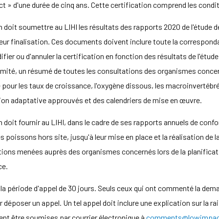
act » d'une durée de cinq ans. Cette certification comprend les condi
on doit soumettre au LIHI les résultats des rapports 2020 de l'étude 
leur finalisation. Ces documents doivent inclure toute la correspon
ier ou d'annuler la certification en fonction des résultats de l'étude. 
rmité, un résumé de toutes les consultations des organismes concer
pour les taux de croissance, l'oxygène dissous, les macroinvertébr
tion adaptative approuvés et des calendriers de mise en œuvre.
ion doit fournir au LIHI, dans le cadre de ses rapports annuels de conf
poissons hors site, jusqu'à leur mise en place et la réalisation de 
tions menées auprès des organismes concernés lors de la planificati
ce.
 la période d'appel de 30 jours. Seuls ceux qui ont commenté la dema
déposer un appel. Un tel appel doit inclure une explication sur la ra
ent être soumises par courrier électronique à
comments@lowimpact