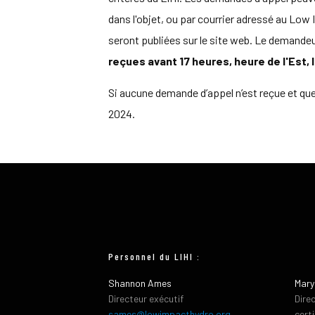
dans l'objet, ou par courrier adressé au L
seront publiées sur le site web. Le demandeu
reçues avant 17 heures, heure de l'Est, le
Si aucune demande d’appel n’est reçue et que
2024.
Personnel du LIHI :
Shannon Ames
Mary
Directeur exécutif
Dire
sames@lowimpacthydro.org
cert