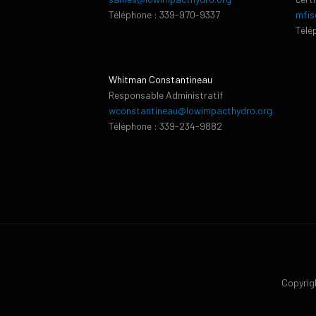
Téléphone : 339-970-9337
mfis
Télé
Whitman Constantineau
Responsable Administratif
wconstantineau@lowimpacthydro.org
Téléphone : 339-234-9882
Copyrigh