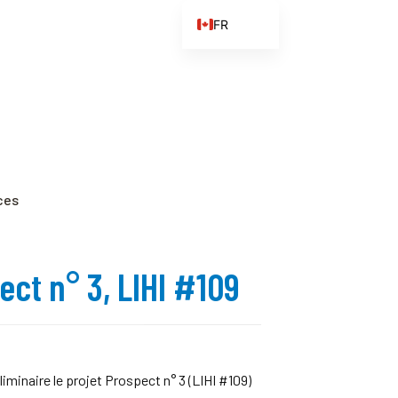
FR
EN
ES
ZH
ZH_CN
ces
ect n° 3, LIHI #109
iminaire le projet Prospect n° 3 (LIHI #109)