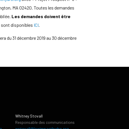
xington, MA 02420. Toutes les demandes
ubliée.
Les demandes doivent être
r sont disponibles
ICI
.
t sera du 31 décembre 2019 au 30 décembre
Whitney Stovall
Responsable des communications
g
wstovall@lowimpacthydro.org