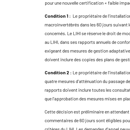
pour une nouvelle certification « faible imp
Condition 1 :
Le propriétaire de l'installati
macroinvertébrés dans les 60 jours suivant 
concernés. Le LIHI se réserve le droit de modif
au LIHI, dans ses rapports annuels de confo
exigeant des mesures de gestion adaptative 
doivent inclure des copies des plans de ges
Condition 2 :
Le propriétaire de l'installat
quatre mesures d'atténuation du passage des 
rapports doivent inclure toutes les consulta
que l'approbation des mesures mises en pla
Cette décision est préliminaire en attendant
commentaires de 60 jours sont éligibles pour 
critères du LIHI. Les demandes d'appel peuv