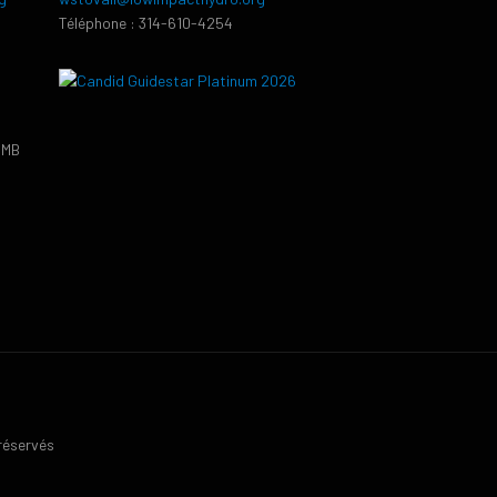
Téléphone : 314-610-4254
PMB
9
 réservés