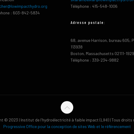
cher@lowimpacthydro.org
Téléphone : 415-548-1006
phone : 603-842-5834
Adresse postale:
68, avenue Harrison, bureau 605, 
113938
Boston, Massachusetts 02111-192
Téléphone : 339-234-9882
t © 2023 | Institut de l'hydroélectricité à faible impact (LIHI) | Tous droits
Progressive Office pour la conception de sites Web et le référencement