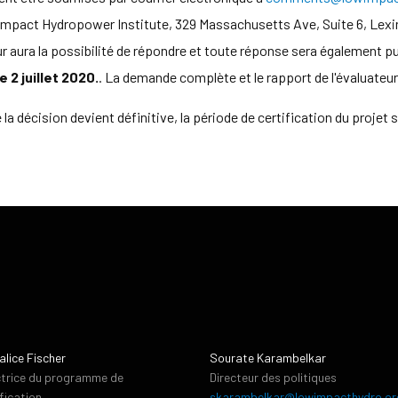
ow Impact Hydropower Institute, 329 Massachusetts Ave, Suite 6, Le
r aura la possibilité de répondre et toute réponse sera également p
 2 juillet 2020.
. La demande complète et le rapport de l'évaluateu
 la décision devient définitive, la période de certification du proje
alice Fischer
Sourate Karambelkar
ctrice du programme de
Directeur des politiques
ification
skarambelkar@lowimpacthydro.or