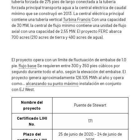
tubería forzada de 275 pies de largo conectada a la tubería
forzada principal transporta agua a la central eléctrica de caudal
mínimo que se construyó en 2013. La central eléctrica principal
contiene una tubería vertical
Turbina Francis
Con una capacidad
de 30 MW, la central de flujo mínimo contiene una unidad de flujo
axial con una capacidad de 2,55 MW. El proyecto FERC abarca
700 acres (210 acres de tierra y 490 acres de agua).
El proyecto opera con un límite de fluctuación de embalse de 1.0
pie.
flujo base
Se requieren entre 300 y 350 pies cúbicos por
segundo durante todo el año, según la elevación del embalse. El
proyecto genera aproximadamente 126.105 MWh al año y opera
como...
alcanzando su punto máximo
instalación en conjunto
con EJ West.
Nombre del
Puente de Stewart
proyecto
Certificado LIHI
171
No.
Plazo del
25 de junio de 2020 – 24 de junio de
certificado LIHI
2025