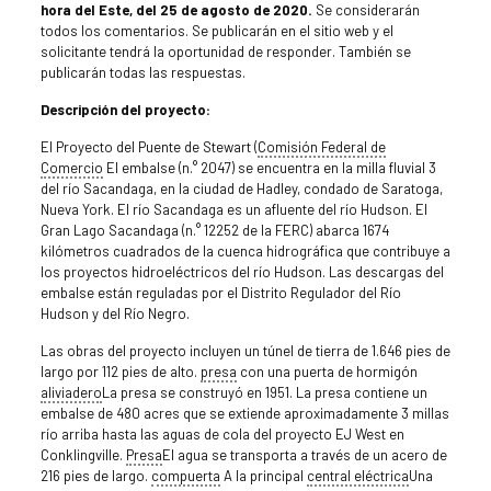
hora del Este, del 25 de agosto de 2020.
Se considerarán
todos los comentarios. Se publicarán en el sitio web y el
solicitante tendrá la oportunidad de responder. También se
publicarán todas las respuestas.
Descripción del proyecto:
El Proyecto del Puente de Stewart (
Comisión Federal de
Comercio
El embalse (n.° 2047) se encuentra en la milla fluvial 3
del río Sacandaga, en la ciudad de Hadley, condado de Saratoga,
Nueva York. El río Sacandaga es un afluente del río Hudson. El
Gran Lago Sacandaga (n.° 12252 de la FERC) abarca 1674
kilómetros cuadrados de la cuenca hidrográfica que contribuye a
los proyectos hidroeléctricos del río Hudson. Las descargas del
embalse están reguladas por el Distrito Regulador del Río
Hudson y del Río Negro.
Las obras del proyecto incluyen un túnel de tierra de 1.646 pies de
largo por 112 pies de alto.
presa
con una puerta de hormigón
aliviadero
La presa se construyó en 1951. La presa contiene un
embalse de 480 acres que se extiende aproximadamente 3 millas
río arriba hasta las aguas de cola del proyecto EJ West en
Conklingville.
Presa
El agua se transporta a través de un acero de
216 pies de largo.
compuerta
A la principal
central eléctrica
Una