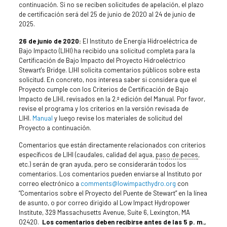
continuación. Si no se reciben solicitudes de apelación, el plazo
de certificación será del 25 de junio de 2020 al 24 de junio de
2025.
26 de junio de 2020:
El Instituto de Energía Hidroeléctrica de
Bajo Impacto (LIHI) ha recibido una solicitud completa para la
Certificación de Bajo Impacto del Proyecto Hidroeléctrico
Stewart's Bridge. LIHI solicita comentarios públicos sobre esta
solicitud. En concreto, nos interesa saber si considera que el
Proyecto cumple con los Criterios de Certificación de Bajo
Impacto de LIHI, revisados en la 2.ª edición del Manual. Por favor,
revise el programa y los criterios en la versión revisada de
LIHI.
Manual
y luego revise los materiales de solicitud del
Proyecto a continuación.
Comentarios que están directamente relacionados con criterios
específicos de LIHI (caudales, calidad del agua,
paso de peces
,
etc.) serán de gran ayuda, pero se considerarán todos los
comentarios. Los comentarios pueden enviarse al Instituto por
correo electrónico a
comments@lowimpacthydro.org
con
“Comentarios sobre el Proyecto del Puente de Stewart” en la línea
de asunto, o por correo dirigido al Low Impact Hydropower
Institute, 329 Massachusetts Avenue, Suite 6, Lexington, MA
02420.
Los comentarios deben recibirse antes de las 5 p. m.,