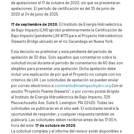
de apelaciones el 17 de octubre de 2020, sin que se presentaran
apelaciones. El período de certificación es del 25 de junio de
2020 al 24 de junio de 2025.
17 de septiembre de 2020:
El Instituto de Energía Hidroeléctrica
de Bajo Impacto (LIHI) aprobó preliminarmente la Certificación de
Bajo Impacto (pendiente LIHI #171) para el Proyecto Hidroeléctrico
Stewarts Bridge ubicado en el río Sacandaga en Nueva York.
Esta decisión es preliminar y está pendiente del período de
apelación de 30 días. Solo aquellos que comentaron sobre la
solicitud inicial durante el período de comentarios de 60 días son
elegibles para presentar una apelación. Dicha apelación debe
incluir una explicación de por qué el Proyecto no cumple con los
criterios de LIHI. Las solicitudes de apelación se pueden enviar
por correo electrónico a
comments@lowimpacthydro.org
Con el
asunto "Proyecto Puente Stewarts", o por correo postal dirigido
al Instituto de Energía Hidroeléctrica de Bajo Impacto, 329
Massachusetts Ave, Suite 6, Lexington, MA 02420. Todas las
solicitudes se publicarán en el sitio web. El solicitante tendrá la
oportunidad de responder, y cualquier respuesta también se
publicará. Las solicitudes deben recibirse antes de las 17:00 h,
hora del este.
17 de octubre de 2020
.
La solicitud completa y el informe del revisor están disponibles a