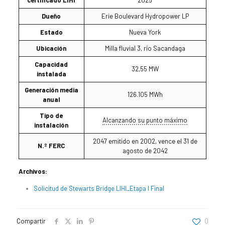
Dueño
Erie Boulevard Hydropower LP
Estado
Nueva York
Ubicación
Milla fluvial 3, río Sacandaga
Capacidad
32,55 MW
instalada
Generación media
126.105 MWh
anual
Tipo de
Alcanzando su punto máximo
instalación
2047 emitido en 2002, vence el 31 de
N.º FERC
agosto de 2042
Archivos:
Solicitud de Stewarts Bridge LIHI_Etapa I Final
Compartir
0