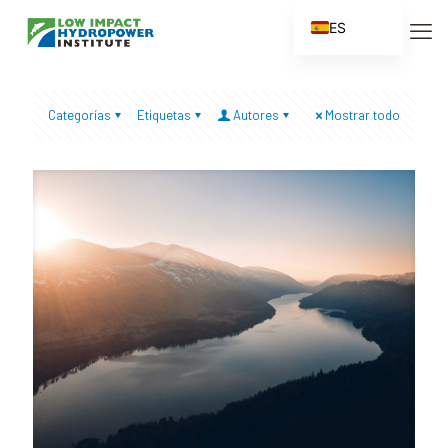
ES
EN
FR
Categorías
Etiquetas
Autores
Mostrar todo
ZH
ZH_CN