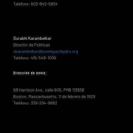
Teléfono: 603-842-5834
Surabhi Karambelkar
Director de Políticas
skarambelkar@lowimpacthydro.org
Teléfono: 415-548-1006
Dirección de envio:
68 Harrison Ave., calle 605, PMB 113938
Boston, Massachusetts, 11 de febrero de 1929
Teléfono: 339-234-9882