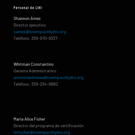
Personal de LIHI:
Shannon Ames
Director ejecutivo
sames@lowimpacthydro.org
Teléfono: 339-970-9337
Whitman Constantino
Gerente Administrativo
wconstantineau@lowimpacthydro.org
Teléfono: 339-234-9882
María Alice Fisher
Director del programa de certificación
mfischer@lowimpacthydro.org