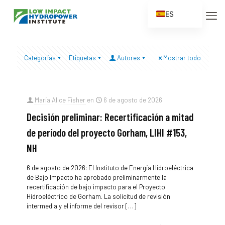
ES
EN
FR
Categorías
Etiquetas
Autores
Mostrar todo
ZH
ZH_CN
María Alice Fisher
en
6 de agosto de 2026
Decisión preliminar: Recertificación a mitad
de período del proyecto Gorham, LIHI #153,
NH
6 de agosto de 2026: El Instituto de Energía Hidroeléctrica
de Bajo Impacto ha aprobado preliminarmente la
recertificación de bajo impacto para el Proyecto
Hidroeléctrico de Gorham. La solicitud de revisión
intermedia y el informe del revisor
[…]