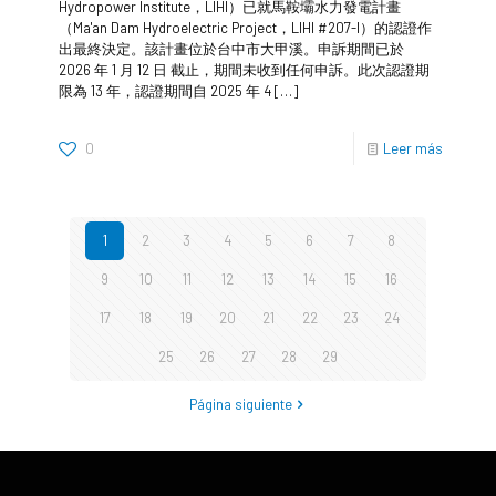
Hydropower Institute，LIHI）已就馬鞍壩水力發電計畫
（Ma'an Dam Hydroelectric Project，LIHI #207-I）的認證作
出最終決定。該計畫位於台中市大甲溪。申訴期間已於
2026 年 1 月 12 日 截止，期間未收到任何申訴。此次認證期
限為 13 年，認證期間自 2025 年 4
[…]
0
Leer más
1
2
3
4
5
6
7
8
9
10
11
12
13
14
15
16
17
18
19
20
21
22
23
24
25
26
27
28
29
Página siguiente