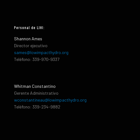
Personal de LIHI:
Shannon Ames
Director ejecutivo
sames@lowimpacthydro.org
Teléfono: 339-970-9337
Whitman Constantino
Gerente Administrativo
wconstantineau@lowimpacthydro.org
Teléfono: 339-234-9882