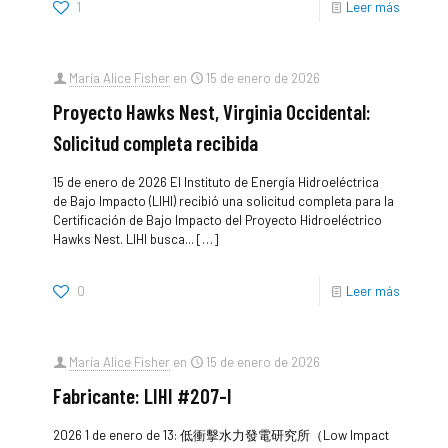
1
Leer más
María Alice Fisher
en
15 de enero de 2026
Proyecto Hawks Nest, Virginia Occidental:
Solicitud completa recibida
15 de enero de 2026 El Instituto de Energía Hidroeléctrica
de Bajo Impacto (LIHI) recibió una solicitud completa para la
Certificación de Bajo Impacto del Proyecto Hidroeléctrico
Hawks Nest. LIHI busca...
[…]
0
Leer más
María Alice Fisher
en
15 de enero de 2026
Fabricante: LIHI #207-I
2026 1 de enero de 13: 低衝擊水力發電研究所（Low Impact