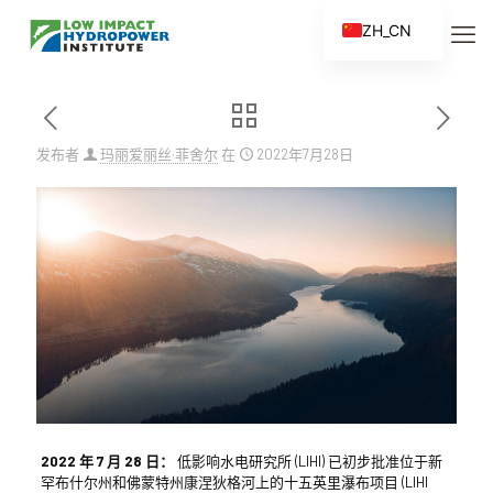
ZH_CN
EN
ES
FR
发布者
玛丽爱丽丝·菲舍尔
在
2022年7月28日
ZH
2022 年 7 月 28 日：
低影响水电研究所 (LIHI) 已初步批准位于新
罕布什尔州和佛蒙特州康涅狄格河上的十五英里瀑布项目 (LIHI