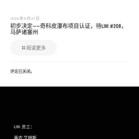
2026 年 5 月 27 日
初步决定——奇科皮瀑布项目认证，待LIHI #208，
马萨诸塞州
阅读更多
评论已关闭。
LIHI 员工：
香农·艾姆斯