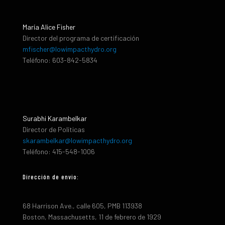
María Alice Fisher
Director del programa de certificación
mfischer@lowimpacthydro.org
Teléfono: 603-842-5834
Surabhi Karambelkar
Director de Políticas
skarambelkar@lowimpacthydro.org
Teléfono: 415-548-1006
Dirección de envio:
68 Harrison Ave., calle 605, PMB 113938
Boston, Massachusetts, 11 de febrero de 1929