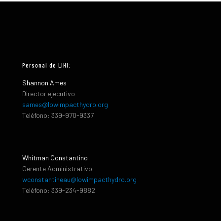
Personal de LIHI:
Shannon Ames
Director ejecutivo
sames@lowimpacthydro.org
Teléfono: 339-970-9337
Whitman Constantino
Gerente Administrativo
wconstantineau@lowimpacthydro.org
Teléfono: 339-234-9882