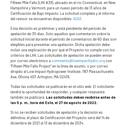
Fifteen Mile Falls (LIHI #39), ubicado en el río Connecticut, en New
Hampshire y Vermont, para un nuevo período de 13 años de
Certificación de Bajo Impacto. La solicitud completa y el informe
del revisor se encuentran disponibles.
AQUÍ
.
Esta decisión es preliminar y está pendiente del período de
apelación de 30 días. Solo aquellos que comentaron sobre la
solicitud inicial durante el período de comentarios de 60 días son
elegibles para presentar una apelación. Dicha apelación debe
incluir una explicación de por qué el Proyecto no cumple con los
criterios de LIHI. Las solicitudes de apelación se pueden enviar
por correo electrónico a
comments@lowimpacthydro.org
con
“Fifteen Mile Falls Project” en la línea de asunto, o por correo
dirigido al Low Impact Hydropower Institute, 1167 Massachusetts
Ave, Oficina 407, Arlington, MA 02476.
Todas las solicitudes se publicarán en el sitio web. El solicitante
tendrá la oportunidad de responder, y cualquier respuesta
también se publicará.
Las solicitudes deben recibirse antes de
las 5 p. m., hora del Este, el 27 de agosto de 2022.
.
Si no se reciben solicitudes de apelación y la decisión es
definitiva, el plazo de Certificación del Proyecto será del 14 de
diciembre de 2021 al 13 de diciembre de 2034.