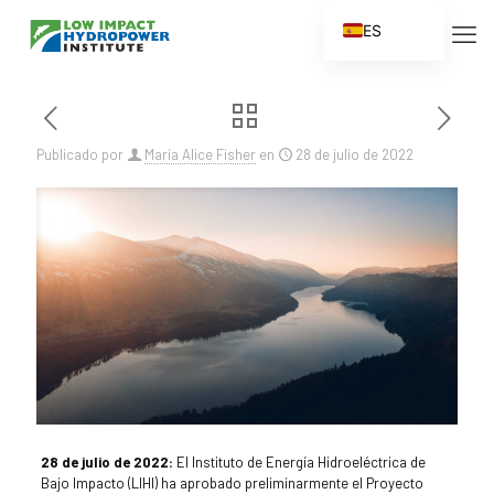
ES
EN
FR
ZH
Publicado por
María Alice Fisher
en
28 de julio de 2022
ZH_CN
28 de julio de 2022:
El Instituto de Energía Hidroeléctrica de
Bajo Impacto (LIHI) ha aprobado preliminarmente el Proyecto