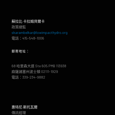
蘇拉比·卡拉姆貝爾卡
政策總監
skarambelkar@lowimpacthydro.org
電話：415-548-1006
郵寄地址：
68 哈里森大道 Ste 605 PMB 113938
麻薩諸塞州波士頓 02111-1929
電話：339-234-9882
惠特尼·斯托瓦爾
傳訊經理