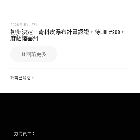
2026 年 5 月 27 日
初步決定－奇科皮瀑布計畫認證，待LIHI #208，
麻薩諸塞州
閱讀更多
評論已關閉。
力海員工：