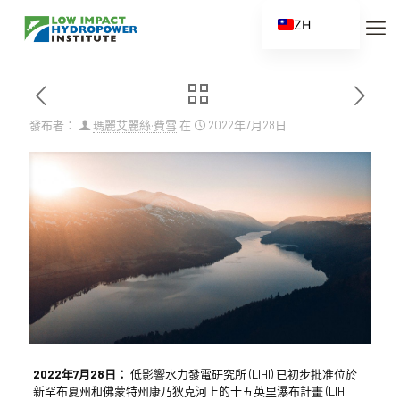
ZH
EN
ES
FR
發布者：
瑪麗艾麗絲·費雪
在
2022年7月28日
ZH_CN
2022年7月28日：
低影響水力發電研究所 (LIHI) 已初步批准位於
新罕布夏州和佛蒙特州康乃狄克河上的十五英里瀑布計畫 (LIHI