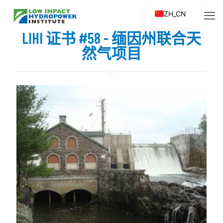
ZH_CN
EN
LIHI 证书 #58 - 缅因州联合天
ES
然气项目
FR
ZH