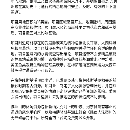
年的规划。该修正案首次将美洲鳗纳入其中，并明确目标是“为美
洲鳗在其历史上可通行的栖息地提供安全、及时、有效的上下游
通道”。
项目用地面积为19英亩。项目区域高度开发，地势陡峭，周围遍
布商业建筑和住宅。项目尾水区的海岸线主要为花岗岩和砾石基
质，项目运营对其影响甚微。
项目附近可能存在的受威胁或濒危物种包括北长耳蝠、大西洋鲑
鱼和黑燕鸥。项目区域没有为这些蝙蝠物种提供任何合适的栖息
地。项目区域内的水禽调查得出结论，项目运营不会影响黑燕鸥
的栖息地或筑巢习惯。该物种曾在梅萨隆斯基湖蓄水池中筑巢。
美国鱼类及野生动物管理局表示，在梅萨隆斯基湖流域为大西洋
鲑鱼提供通道是不可取的。
在梅萨隆斯基溪项目附近，已发现多处与梅萨隆斯基湖相关的前
接触时期考古资源。项目业主制定了文化资源管理计划，并在缅
因州历史保护委员会的协助下定期评估对这些资源的影响。委员
会得出结论，项目运营并未对该地区的资源造成不利影响。
该项目的休闲资源包括肯纳贝克河上的船坡、河东侧设有非正式
通道的尾水垂钓区，以及梅萨隆斯基湖上符合《残疾人法案》的
无障碍垂钓平台。所有垂钓平台均免费向公众开放。