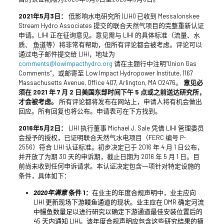
2021年5月3日：
低影响水电研究所 (LIHI) 已收到 Messalonskee
Stream Hydro Associates 提交的联合天然气项目的完整重新认证
申请。LIHI 正在征询意见。意见需与 LIHI 的具体标准（流量、水
质、
鱼道
等）将非常有帮助，但所有评论都会被考虑。评论可以
通过电子邮件提交给 LIHI，地址为
comments@lowimpacthydro.org
请在主题行中注明“Union Gas
Comments”，或邮寄至 Low Impact Hydropower Institute, 1167
Massachusetts Avenue, Office 407, Arlington, MA 02476。
意见必
须在 2021 年 7 月 2 日美国东部时间下午 5 点或之前送达研究所，
才会被考虑。
所有评论都将发布在网站上，申请人将有机会做出
回应。所有回复也将公布。申请表可在下方找到。
2016年5月2日：
LIHI 执行董事 Michael J. Sale 凭借 LIHI 管理委员
会授予的授权，已证明联合天然气水电项目（FERC 编号 P-
2556）符合 LIHI 认证标准。初步决定已于 2016 年 4 月 1 日公布，
并开放了为期 30 天的申诉期，截止日期为 2016 年 5 月 1 日。目
前尚未收到任何申诉请求。本认证决定包含一项针对特定设施的
条件，具体如下：
2020年满意
条件 1：
在业主的年度合规声明中，业主应向
LIHI 更新现场下游鳗鱼通道的现状。业主应在 DMR 确定河流
中鳗鱼数量足以进行研究以确定下游通道最佳安装位置后的
45 天内通知 LIHI。该年度合规声明应包含这些研究结果的摘