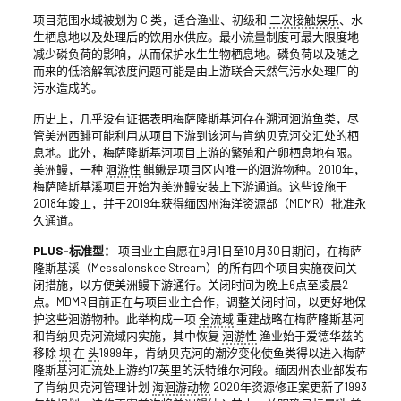
项目范围水域被划为 C 类，适合渔业、初级和
二次接触娱乐
、水
生栖息地以及处理后的饮用水供应。最小流量制度可最大限度地
减少磷负荷的影响，从而保护水生生物栖息地。磷负荷以及随之
而来的低溶解氧浓度问题可能是由上游联合天然气污水处理厂的
污水造成的。
历史上，几乎没有证据表明梅萨隆斯基河存在溯河洄游鱼类，尽
管美洲西鲱可能利用从项目下游到该河与肯纳贝克河交汇处的栖
息地。此外，梅萨隆斯基河项目上游的繁殖和产卵栖息地有限。
美洲鳗，一种
洄游性
鲯鳅是项目区内唯一的洄游物种。2010年，
梅萨隆斯基溪项目开始为美洲鳗安装上下游通道。这些设施于
2018年竣工，并于2019年获得缅因州海洋资源部（MDMR）批准永
久通道。
PLUS-标准型：
项目业主自愿在9月1日至10月30日期间，在梅萨
隆斯基溪（Messalonskee Stream）的所有四个项目实施夜间关
闭措施，以方便美洲鳗下游通行。关闭时间为晚上6点至凌晨2
点。MDMR目前正在与项目业主合作，调整关闭时间，以更好地保
护这些洄游物种。此举构成一项
全流域
重建战略在梅萨隆斯基河
和肯纳贝克河流域内实施，其中恢复
洄游性
渔业始于爱德华兹的
移除
坝
在
头
1999年，肯纳贝克河的潮汐变化使鱼类得以进入梅萨
隆斯基河汇流处上游约17英里的沃特维尔河段。缅因州农业部发布
了肯纳贝克河管理计划
海洄游动物
2020年资源修正案更新了1993