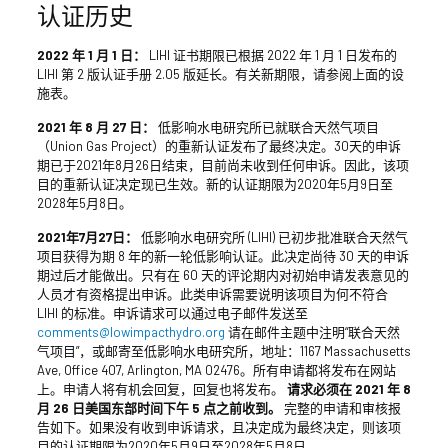
认证历史
2022 年 1 月 1 日：
LIHI 证书期限已根据 2022 年 1 月 1 日发布的
LIHI 第 2 版认证手册 2.05 版延长。有关新期限，请参阅上面的设
施表。
2021 年 8 月 27 日：
低影响水电研究所已就联合天然气项目
（Union Gas Project）的重新认证发布了最终决定。30天的申诉
期已于2021年8月26日结束，目前尚未收到任何申诉。因此，该项
目的重新认证决定现已生效。新的认证期限为2020年5月9日至
2028年5月8日。
2021年7月27日：
低影响水电研究所 (LIHI) 已初步批准联合天然气
项目获得为期 8 年的新一轮低影响认证。此决定尚待 30 天的申诉
期过后才能做出。只有在 60 天的评论期内对初始申请发表意见的
人员才有资格提出申诉。此类申诉需要说明该项目为何不符合
LIHI 的标准。申诉请求可以通过电子邮件发送至
comments@lowimpacthydro.org
请在邮件主题中注明“联合天然
气项目”，或邮寄至低影响水电研究所，地址：1167 Massachusetts
Ave, Office 407, Arlington, MA 02476。所有申请都将发布在网站
上。申请人将有机会回复，回复也将发布。
请求必须在 2021 年 8
月 26 日美国东部时间下午 5 点之前收到。
完整的申请和审核报
告如下。如果没有收到申诉请求，且决定成为最终决定，则该项
目的认证期限为2020年5月9日至2028年5月8日。