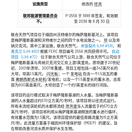
设施类型
修改的
径流
联邦能源管理委员会
P-2556 于 1999 年签发，有效期
不。
至 2036 年 6 月 30 日
联合天然气项目位于缅因州沃特维尔的梅萨隆斯基河上。该项目
是梅萨隆斯基湖和沃特维尔之间的四个水电设施之一。
坝
以及肯
纳贝克河。其中三家设施，联合天然气，
米饭裂片 (LIHI #59)
， 和
奥克兰 (LIHI #60)
根据 FERC 项目编号 2556 共同获得许可。
自动
项目（LIHI #72）
位于联合天然气公司上游，联合天然气公司位于
梅萨隆斯基溪与肯纳贝克河交汇处上游1英里处。原坝建于20世纪
初，2001年溃坝，2007年重建。项目工程包括一座343英尺长的
大坝，坝高1.5英尺。
闪光板
；一个
发电站
包含一个1.5兆瓦的垂
直
弗朗西斯式水轮机
/发电机；以及一个1.5英里长的蓄水池，总库
容为600英亩英尺。大坝创造了一个约1英里长的绕行河段。
该项目的运行模式取决于梅萨隆斯基湖的入水量。当梅萨隆斯基
湖的入水量超过约570立方英尺/秒时，该项目将以径流式运行。
所有未流经涡轮机的水都将流经
泄洪道
当入流量低于约570立方
英尺/秒时，该项目将利用从梅萨隆斯基湖释放的蓄水进行循环，
有效蓄水范围为1.3英尺。该项目提供的最低旁路流量为15立方英
尺/秒。此流量方案基于缅因州环境保护部（MDEP）的建议，旨
在帮助改善河流水质并保护水生生物。