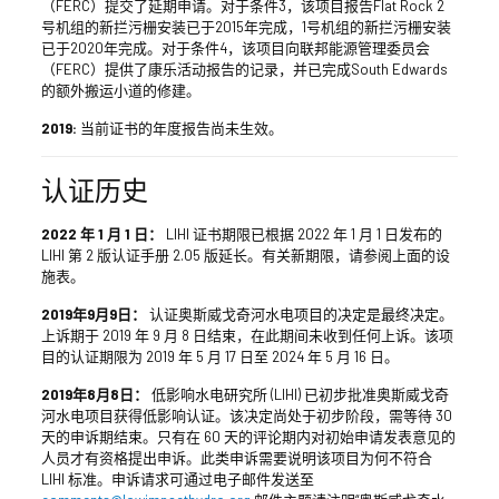
（FERC）提交了延期申请。对于条件3，该项目报告Flat Rock 2
号机组的新拦污栅安装已于2015年完成，1号机组的新拦污栅安装
已于2020年完成。对于条件4，该项目向联邦能源管理委员会
（FERC）提供了康乐活动报告的记录，并已完成South Edwards
的额外搬运小道的修建。
2019:
当前证书的年度报告尚未生效。
认证历史
2022 年 1 月 1 日：
LIHI 证书期限已根据 2022 年 1 月 1 日发布的
LIHI 第 2 版认证手册 2.05 版延长。有关新期限，请参阅上面的设
施表。
2019年9月9日：
认证奥斯威戈奇河水电项目的决定是最终决定。
上诉期于 2019 年 9 月 8 日结束，在此期间未收到任何上诉。该项
目的认证期限为 2019 年 5 月 17 日至 2024 年 5 月 16 日。
2019年8月8日：
低影响水电研究所 (LIHI) 已初步批准奥斯威戈奇
河水电项目获得低影响认证。该决定尚处于初步阶段，需等待 30
天的申诉期结束。只有在 60 天的评论期内对初始申请发表意见的
人员才有资格提出申诉。此类申诉需要说明该项目为何不符合
LIHI 标准。申诉请求可通过电子邮件发送至