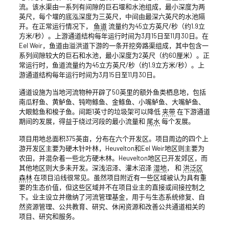
流。该水渠由一系列有间隙的巨石堰和水池组成，最小深度为两
英尺，每个堰的底泓深度为三英尺，中间由最深六英尺的水池隔
开。在正常运行情况下，
鱼道
流量约为45立方英尺/秒（约1.9立
方米/秒）。上游通道结构每年运行时间为3月15日至11月30日。在
Eel Weir，鱼道由溢洪道下游的一条开挖旁路渠组成，其中包含一
系列间隙较大的巨石和水池，最小深度为2英尺（约60厘米）。正
常运行时，鱼道流量约为45立方英尺/秒（约1.9立方米/秒）。上
游通道结构每年运行时间为3月15日至11月30日。
通道设施为当地河流物种开辟了50英里的额外鱼类栖息地，包括
南瓜籽鱼、黄鲈鱼、钝吻鲦鱼、金鲦鱼、小嘴鲈鱼、大嘴鲈鱼、
大眼鲶鱼和梭子鱼。间距1英寸的垃圾架可以降低
夹带
在下游通道
期间的发展，得益于绕过河段的最小流量和
尾水
每个发展。
项目用地总面积375英亩，分布在六个开发区。项目周边的四个上
游开发区主要为硬木针叶林，Heuvelton和Eel Weir地区则主要为
农田，并混杂着一些北方硬木林。Heuvelton地区已开发郊区，而
其他地区则大多未开发。深浅沼泽、灌木沼泽
湿地
， 和
洪泛区
森林
在项目沿线很常见。虽然项目附近有一些区域被认为具有重
要的生态价值，但这些区域并不在项目业主的直接或间接控制之
下。业主设立并缴纳了河流管理基金，用于与生态系统修复、自
然资源管理、公共教育、研究、休闲资源和改善公共通道相关的
项目、研究和服务。