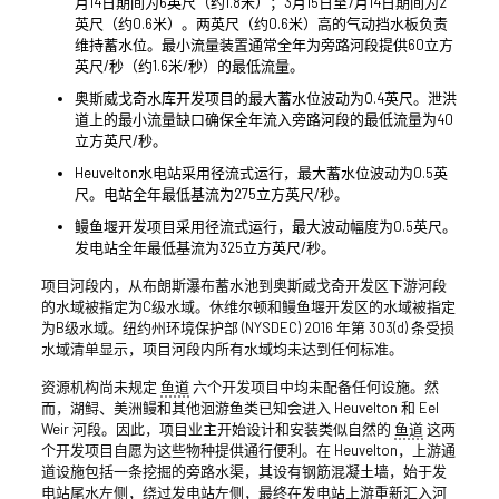
月14日期间为6英尺（约1.8米）；3月15日至7月14日期间为2
英尺（约0.6米）。两英尺（约0.6米）高的气动挡水板负责
维持蓄水位。最小流量装置通常全年为旁路河段提供60立方
英尺/秒（约1.6米/秒）的最低流量。
奥斯威戈奇水库开发项目的最大蓄水位波动为0.4英尺。泄洪
道上的最小流量缺口确保全年流入旁路河段的最低流量为40
立方英尺/秒。
Heuvelton水电站采用径流式运行，最大蓄水位波动为0.5英
尺。电站全年最低基流为275立方英尺/秒。
鳗鱼堰开发项目采用径流式运行，最大波动幅度为0.5英尺。
发电站全年最低基流为325立方英尺/秒。
项目河段内，从布朗斯瀑布蓄水池到奥斯威戈奇开发区下游河段
的水域被指定为C级水域。休维尔顿和鳗鱼堰开发区的水域被指定
为B级水域。纽约州环境保护部 (NYSDEC) 2016 年第 303(d) 条受损
水域清单显示，项目河段内所有水域均未达到任何标准。
资源机构尚未规定
鱼道
六个开发项目中均未配备任何设施。然
而，湖鲟、美洲鳗和其他洄游鱼类已知会进入 Heuvelton 和 Eel
Weir 河段。因此，项目业主开始设计和安装类似自然的
鱼道
这两
个开发项目自愿为这些物种提供通行便利。在 Heuvelton，上游通
道设施包括一条挖掘的旁路水渠，其设有钢筋混凝土墙，始于发
电站尾水左侧，绕过发电站左侧，最终在发电站上游重新汇入河