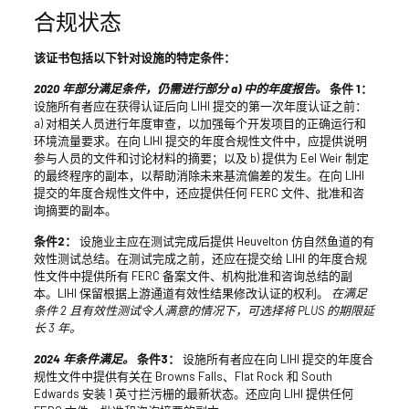
合规状态
该证书包括以下针对设施的特定条件：
2020 年部分满足条件，仍需进行部分 a) 中的年度报告。
条件 1：
设施所有者应在获得认证后向 LIHI 提交的第一次年度认证之前：
a) 对相关人员进行年度审查，以加强每个开发项目的正确运行和
环境流量要求。在向 LIHI 提交的年度合规性文件中，应提供说明
参与人员的文件和讨论材料的摘要；以及 b) 提供为 Eel Weir 制定
的最终程序的副本，以帮助消除未来基流偏差的发生。在向 LIHI
提交的年度合规性文件中，还应提供任何 FERC 文件、批准和咨
询摘要的副本。
条件2：
设施业主应在测试完成后提供 Heuvelton 仿自然鱼道的有
效性测试总结。在测试完成之前，还应在提交给 LIHI 的年度合规
性文件中提供所有 FERC 备案文件、机构批准和咨询总结的副
本。LIHI 保留根据上游通道有效性结果修改认证的权利。
在满足
条件 2 且有效性测试令人满意的情况下，可选择将 PLUS 的期限延
长 3 年。
2024 年条件满足。
条件3：
设施所有者应在向 LIHI 提交的年度合
规性文件中提供有关在 Browns Falls、Flat Rock 和 South
Edwards 安装 1 英寸拦污栅的最新状态。还应向 LIHI 提供任何