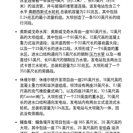
压室连接着一条直径4英尺（约1.2米）、长63英尺（约18
米）的溢流管，并与玻璃纤维管道连接。该发电站包含三个
水平
弗朗西斯式水轮机
总装机容量为2.92兆瓦，其中包括
0.24兆瓦的最小流量机组。大坝创造了一条1500英尺长的绕
行河段。
奥斯威戈奇水库：奥斯威戈奇水库由一座160英尺长、12英尺
高的大坝组成，其中包括一个90英尺长、12英尺高的混凝土
重力式溢洪道段；溢洪道西侧一个30英尺长的基岩露头段；
以及一个29英尺长的进水口段。大坝形成了一个6英亩的蓄
水区。进水口结构通向75.5英尺长的钢制
压力水管
以及一根
直径6.5英尺、长65英尺的钢制压力水管。发电站包含两台立
式卡普兰水轮机，总装机容量为2.30兆瓦。大坝形成了一个
350英尺长的旁路段。
休维尔顿：休维尔顿开发项目由一座285英尺长、19英尺高的
混凝土重力坝和溢洪道组成，坝顶设有两座28英尺长、11.1英
尺高的充气橡胶囊式闸门，以及四座28英尺长、10.5英尺高
的Tainter闸门。大坝形成了一个239英亩的蓄水区。70英尺
长的进水口结构通向发电站，发电站内有两台立式混流式水
轮机，总装机容量为1.04兆瓦。发电站与大坝融为一体，因
此没有旁路段。
鳗鱼堰：鳗鱼堰开发项目包括一座 965 英尺长、26 英尺高的
大坝，其中包括一座 774 英尺长、26 英尺高的
安伯森
溢洪