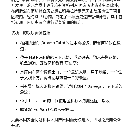
开发项目的水力发电设施均有资格列入
国家历史遗迹名录
此外，
布朗斯瀑布磨坊综合历史遗址和弗拉特罗克历史故居也位于项目
区域内。经与SHPO协商，制定了一项历史遗产管理计划，其中包
括对项目内历史遗产进行妥善管理的规定。
该项目的娱乐资源包括：
布朗斯瀑布 (Browns Falls) 的独木舟搬运、野餐区和钓鱼通
道；
位于 Flat Rock 的船只下水处、浮动码头、独木舟搬运处、
钓鱼通道、野餐区和教育/历史亭；
水库内有两个搬运出口，一个靠近大坝，用于划桨，一个位
于大坝下方，南爱德华兹有一个野餐区；
带有警告标志的搬运路线，详细说明了 Oswegatchie 下游的
急流；
位于 Heuvelton 的日间使用区和独木舟搬运区；以及
鳗鱼堰 (Eel Weir) 的独木舟搬运。
只要不因安全问题和私人财产原因而无法进入，即可免费向公众
开放。