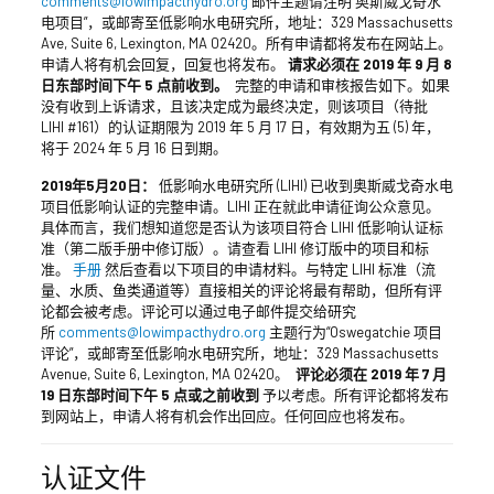
comments@lowimpacthydro.org
邮件主题请注明“奥斯威戈奇水
电项目”，或邮寄至低影响水电研究所，地址：329 Massachusetts
Ave, Suite 6, Lexington, MA 02420。所有申请都将发布在网站上。
申请人将有机会回复，回复也将发布。
请求必须在 2019 年 9 月 8
日东部时间下午 5 点前收到。
完整的申请和审核报告如下。如果
没有收到上诉请求，且该决定成为最终决定，则该项目（待批
LIHI #161）的认证期限为 2019 年 5 月 17 日，有效期为五 (5) 年，
将于 2024 年 5 月 16 日到期。
2019年5月20日：
低影响水电研究所 (LIHI) 已收到奥斯威戈奇水电
项目低影响认证的完整申请。LIHI 正在就此申请征询公众意见。
具体而言，我们想知道您是否认为该项目符合 LIHI 低影响认证标
准（第二版手册中修订版）。请查看 LIHI 修订版中的项目和标
准。
手册
然后查看以下项目的申请材料。与特定 LIHI 标准（流
量、水质、鱼类通道等）直接相关的评论将最有帮助，但所有评
论都会被考虑。评论可以通过电子邮件提交给研究
所
comments@lowimpacthydro.org
主题行为“Oswegatchie 项目
评论”，或邮寄至低影响水电研究所，地址：329 Massachusetts
Avenue, Suite 6, Lexington, MA 02420。
评论必须在 2019 年 7 月
19 日东部时间下午 5 点或之前收到
予以考虑。所有评论都将发布
到网站上，申请人将有机会作出回应。任何回应也将发布。
认证文件