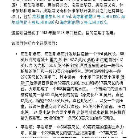
游）：布朗斯瀑布、弗拉特罗克、南爱德华兹、奥斯威戈奇、休
维尔顿和鳗鱼堰。奥斯威戈奇和休维尔顿开发项目之间还有其他
项目，包括
埃默里维尔 (LIHI #144
),
海尔斯伯勒 6 号 (LIHI #199
),
海
尔斯伯勒 4 号 (LIHI #198)
和
海尔斯伯勒 3 号 (LIHI #197)。
这些项目最初于 1913 年至 1928 年间建造，目的是用于发电。
该项目包括六个开发项目：
布朗斯瀑布：布朗斯瀑布开发项目包括一个 941 英尺长、69
英尺高的混凝土
重力
坝
长 192.2 英尺
弧形
泄洪道
部分和2
英尺高
闪光板
. 130.5 英尺长
邻接
泄洪道东侧设有一段带木
护墙的闸门和一段70英尺长的桥台。泄洪道西侧设有一段
27.6英尺长的深闸门，其中设有一个木闸门洞和两个深闸
滑
动
门
泄洪道西侧设有62英尺长的进水口和458.7英尺长的桥
台。大坝形成了一个168英亩的蓄水区。一个带闸门的进水口
结构通向一条6000英尺长的钢管（原先长3600英尺，直径
12英尺，缩短至2388英尺长，直径11英尺），以及一个调压
室，该调压室通向两个8英尺直径、142英尺长的钢管。
压力
水管
。 这
发电站
包含两个垂直
弗朗西斯式水轮机
总装机容
量为15兆瓦。大坝创造了一条7500英尺长的绕行河段。
平岩坝：平岩坝是一座568英尺长、80英尺高的混凝土重力
坝，包括一个229英尺长的弧形溢洪道段和一个7英尺宽、4