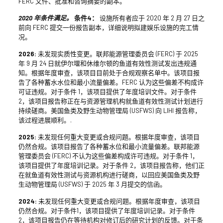
FERC 文件、批准和咨询摘要的副本。
2020 年条件满足。
条件4：
设施所有者应于 2020 年 2 月 27 日之
前向 FERC 提交一份报告副本，详细说明拟建娱乐设施的完工情
况。
2026:
未发现实质性变更。联邦能源管理委员会 (FERC) 于 2025
年 9 月 24 日就伊尔堰和休维尔顿的鱼道有效性测试发出违规通
知。根据年度审查，该项目目前处于合规观察名单中。该项目报
告了各种蓄水水位和最小流量偏差。FERC 认为这些偏差不构成许
可证违规。对于条件 1，该项目提供了年度培训文件。对于条件
2，该项目报告称正在与资源管理机构就鱼道有效性测试计划进行
持续磋商。美国鱼类及野生动物管理局 (USFWS) 向 LIHI 报告称，
该过程进展顺利。.
2025:
未发现任何重大变更或合规问题。根据年度审查，该项目
仍然合规。该项目报告了各种蓄水位和最小流量偏差。联邦能源
管理委员会 (FERC) 不认为这些偏差构成许可违规。对于条件 1，
该项目提供了年度培训记录。对于条件 2，该项目报告称，他们正
在就鱼道有效性测试与资源机构进行磋商，以回应美国鱼类及野
生动物管理局 (USFWS) 于 2025 年 3 月提交的信函。
2024:
未发现任何重大变更或合规问题。根据年度审查，该项目
仍然合规。对于条件1，该项目提供了年度培训记录。对于条件
2，该项目报告仍在等待机构对修订后的研究计划的反馈。对于条