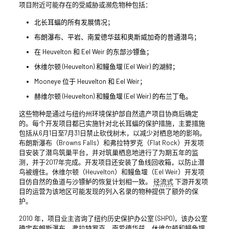
项目附近可能存在的受威胁或濒危物种包括：
北长耳蝠的所有发展情况；
布朗瀑布、平岩、南爱德华兹和奥斯威加奇的普通潜鸟；
在 Heuvelton 和 Eel Weir 的东部沙镖鱼；
休维尔顿 (Heuvelton) 和鳗鱼堰 (Eel Weir) 的湖鲟；
Mooneye 位于 Heuvelton 和 Eel Weir；
赫维尔顿 (Heuvelton) 和鳗鱼堰 (Eel Weir) 的布兰丁龟。
这些物种是通过与纽约州环境保护部自然遗产项目协商后确定
的。每个开发项目都已实施针对北长耳蝠的保护措施，主要措施
包括从6月1日至7月31日禁止砍伐树木，以减少对栖息地的影响。
布朗斯瀑布（Browns Falls）和弗拉特罗克（Flat Rock）开发项
目安装了潜鸟筑巢平台，并对筑巢栖息地进行了为期五年的监
测，并于2017年完成。开发项目还安装了鱼线回收箱，以防止潜
鸟被缠住。休维尔顿（Heuvelton）和鳗鱼堰（Eel Weir）开发项
目仿自然的鱼道与沙镖鲈的恢复计划相一致。
径流式
下游开发项
目的运营为该地区可能发现的列入名录的物种提供了额外的保
护。
2010 年，项目业主咨询了纽约历史保护办公室 (SHPO)，该办公室
确定布朗斯瀑布、弗拉特罗克、南爱德华兹、休维尔顿和鳗鱼堰