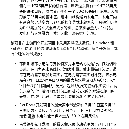
道段，包括一个39英尺长的木门和两个深水滑门；溢洪道东
侧有一个73.5英尺长的桥台段；溢洪道东侧有一个117.25英尺
长的进水口段，溢洪道西侧有一个160英尺长的土堤段。大坝
形成了96英亩的蓄水区。进水口结构通向发电厂，发电厂内
有两台额定功率为1.0兆瓦的螺旋桨式水轮机和一台额定功率
为0.46兆瓦的立式混流式水轮机，总装机容量为2.46兆瓦。
发电厂与大坝融为一体；因此，没有绕行河段。
该项目在上游四个开发项目中采用调峰模式运行。Heuvelton 和
Eel Weir 均采用
径流
波动限制为0.5英尺的模式。每个开发项目都
有单独的流量规定：
布朗斯瀑布水电站与弗拉特罗克水电站协同运行，作为调峰
设施，在电力需求高峰期增加发电量。蓄水量每日波动，通
常在电力需求增加时减少，在电力需求减少时补充。该水电
站在7月15日至3月14日期间的最大蓄水量波动为4英尺，3月
15日至7月14日期间为2英尺。超过3英尺的波动很少发生。两
英尺高的全年溢流闸设计为当超过2英尺的河水漫过闸门时
失效。在绕行河段，全年最低流量为30立方英尺/秒。
Flat Rock 开发项目的最大蓄水量波动在 7 月 15 日至 3 月 14
日期间为 4 英尺，在 3 月 15 日至 7 月 14 日期间为 2 英尺。
最低
基流
发电站全年供水量为 160 立方英尺/秒。
南爱德华兹开发项目的最大蓄水位波动范围为：7月15日至3