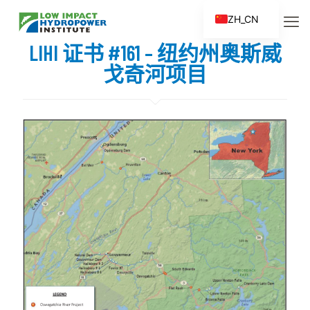
ZH_CN
EN
LIHI 证书 #161 – 纽约州奥斯威
ES
戈奇河项目
FR
ZH