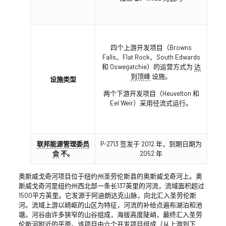
四个上游开发项目（Browns
Falls、Flat Rock、South Edwards
和 Oswegatchie）的运营方式为
达
到顶峰
设施。
设施类型
两个下游开发项目（Heuvelton 和
Eel Weir）采用径流式运行。
联邦能源管理委员
P-2713 签发于 2012 年，到期日期为
会
不。
2052 年
奥斯威戈奇河项目位于纽约州圣劳伦斯县的奥斯威戈奇河上。奥
斯威戈奇河是纽约州西北部一条长137英里的河流，流域面积超过
1500平方英里。它发源于阿迪朗达克山脉，向北汇入圣劳伦斯
河。流域上游以崎岖的山区为特征，河流的补给点遍布湖泊和池
塘。河谷由许多狭窄的山谷组成，海拔高度陡峭，最终汇入圣劳
伦斯河附近的平原。该项目由六个开发项目组成（从上游到下