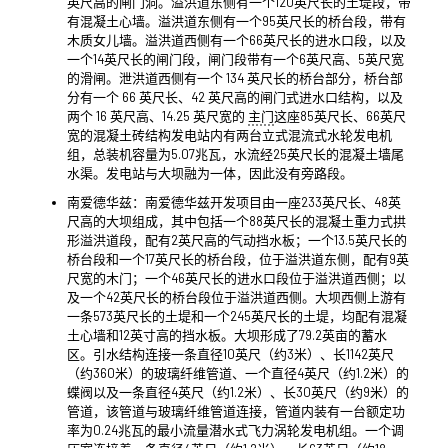
英尺高的闸门洞。溢洪道东侧有一个120英尺长的土堤段，带
有混凝土心墙。溢洪道东侧有一个95英尺长的桥台段，带有
木质女儿墙。溢洪道西侧有一个66英尺长的进水口段，以及
一个14英尺长的闸门段，闸门段带有一个6英尺高、5英尺宽
的滑闸。泄洪道西侧有一个 134 英尺长的桥台部分，桥台部
分有一个 66 英尺长、42 英尺高的闸门式进水口结构，以及
两个 16 英尺高、14.25 英尺宽的
主门
这座85英尺长、66英尺
宽的混凝土砖结构发电站内有两台立式混流式水轮发电机
组，总装机容量为5.07兆瓦，水流经25英尺长的混凝土墙尾
水渠。发电站与大坝融为一体，因此没有旁路段。
南爱德华兹：南爱德华兹开发项目由一座233英尺长、48英
尺高的大坝组成，其中包括一个88英尺长的混凝土重力式拱
形溢洪道段，配有2英尺高的气动挡水板；一个13.5英尺长的
桥台段和一个17英尺长的桥台段，位于溢洪道东侧，配有9英
尺宽的木门；一个46英尺长的进水口段位于溢洪道西侧；以
及一个42英尺长的桥台段位于溢洪道西侧。大坝西侧上游有
一条573英尺长的土堤和一个245英尺长的土堤，均配有混凝
土心墙和12英寸高的挡水板。大坝形成了79.2英亩的蓄水
区。引水结构连接一条直径10英尺（约3米）、长1142英尺
（约360米）的玻璃纤维管道、一个直径4英尺（约1.2米）的
蝶阀以及一条直径4英尺（约1.2米）、长30英尺（约9米）的
管道，该管道与玻璃纤维管道连接，管道内装有一台额定功
率为0.24兆瓦的最小流量潜水式飞力涡轮发电机组。一个调