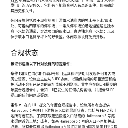
发电厂的历史悠久，它们有可能符合列入名录的条件，但需确定
其历史相关性。
休闲设施包括位于现有船闸上游蓄水池岸边的独木舟下水/取水
处、可容纳四辆车的停车场；一条从停车场沿场地通道通往独木
舟下水处的通道，穿过项目的取水口，直达独木舟下水处；以及
位于取水口北侧草坪上的野餐区。休闲娱乐设施免费开放。
合规状态
该证书包括以下针对设施的特定条件：
条件 1
如果在海尔斯伯勒3号项目运营和维护期间发现任何考古或
历史资源，设施业主应与SHPO协商，以确保持续的项目运营和维
护活动不会对已记录的遗址造成不利影响。业主应在向LIHI提交的
年度合规报告中，告知LIHI已发生的任何机构咨询，并报告SHPO
提出的任何问题或疑虑。
条件 2
.
在向 LIHI 提交的年度合规报告中，设施所有者应提供
Hailesboro 3 号项目下游搬运入口的最新状态，包括与 FERC 和土
地所有者联系，了解获取建造搬运入口所需的 Hailesboro 3 号尾
水渠附近的土地；或者，如果 Hailesboro 3 号的入口不再相关或
必要，所有者应根据 Hailesboro 4 号许可证第 410(2) 条向 FERC 提