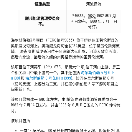
设施类型
河流径流
P-5633。
豁免
1982 年 7 月
联邦能源管理委员会
14 日颁布，1998 年 6 月 11 日
不。
修订。
海尔斯伯勒3号项目（FERC编号5633）位于纽约州圣劳伦斯县的
奥斯威戈奇河上。奥斯威戈奇河全长132英里，位于圣劳伦斯河流
域。
源头
奥斯威戈奇河位于阿迪朗达克山脉，河流大致向西流，
然后向北流，最后流入纽约州奥格登斯堡的圣劳伦斯河。
该项目位于河英里（RM）67.5，是第六个
坝
位于河口上游，是三
个相关项目中最下游的一个，其中还包括
海尔斯伯勒 4 号 (LIHI
#198)
和
海尔斯伯勒 6 号 (LIHI #1999)
。该河在黑尔斯伯勒 6 号
（岛屿支流）上游分为三支，并在黑尔斯伯勒 3 号下游的项目之
间重新汇合。
该项目最初建于 1910 年左右，由
豁免
由联邦能源管理委员会于
1982 年 7 月 14 日发布，并由 1998 年 6 月 11 日发布的 FERC 命令修
订。
该项目包括：
一座 16 英尺高、68 英尺长的钢筋混凝土大坝，坝体长 24 英