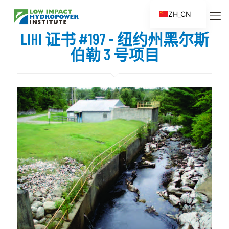
ZH_CN
EN
LIHI 证书 #197 - 纽约州黑尔斯
ES
伯勒 3 号项目
FR
ZH