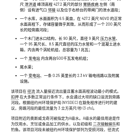
尺
泄洪道
峰顶高程 427.2 英尺的部分
胃肠疾病
左侧（南
侧）设有进气口
邻接
以及位于右桥台的带闸门的泄水道段；
一个水库，水面面积为 6.5 英亩，在 427.2 英尺 NGVD 的正常
水面高程下，存储容量微乎其微，从而形成了一个 200 英尺
长的短旁路河段；
一个木门进水口结构，长 90 英尺，直径 9 英尺
压力水管
、
一个 95 英尺长、8.5 英尺直径的压力水管和一个混凝土进水
箱，内含两个涡轮机组，总容量为 1 兆瓦；
一个
发电站
内含两台500千瓦发电机组；
尾水渠；
一个
变电站
、一条 0.25 英里长的 2.3 kV 输电线路以及附属
设施。
该项目在
径流
流入量接近流出量且蓄水面高程波动最小的模式。
扣押
在大多数正常运行条件下，水会通过大坝的缺口溢流到旁路
河段。根据纽约州环境保护局 (NYSDEC) 在豁免程序进行时的建
议，旁路河段的最低流量为 3 立方英尺/秒 (3 cfs)。
项目附近的奥斯威戈奇河被指定为A级水。A级水的最佳用途是作
为饮用水、烹饪或食品加工的供水，以及初级和
二次接触娱乐
和
钓鱼。该项目河段未被纽约州环境保护部列为受损河段，径流式