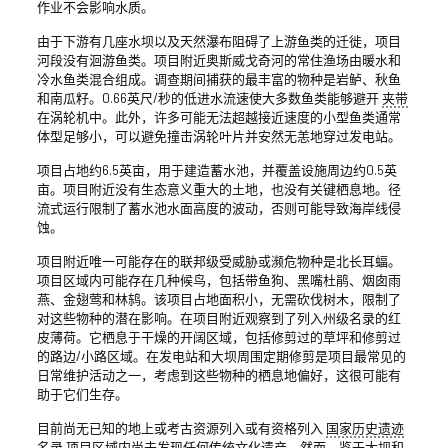
作业不会影响水质。
由于下游有几座水坝以及天然瀑布阻碍了上游鱼类的迁徙，项目
河段没有洄游鱼类。项目附近奥斯威戈奇河的常住渔场由暖水和
冷水鱼类混合组成。调查期间捕获的最丰富的物种是岩鲈、秋鱼
和南瓜籽。0.66英尺/秒的低进水流速使大多数鱼类能够避开
夹带
在涡轮机中。此外，许多可能无法超越接近速度的小型鱼类通常
体型足够小，可以避免撞击涡轮叶片并安然无恙地穿过发电站。
项目占地约6.5英亩，用于建造蓄水池，并覆盖设施周边约0.5英
亩。项目附近没有生态意义重大的土地，也没有关键栖息地。径
流式运行限制了蓄水池水面高度的波动，否则可能导致海岸线侵
蚀。
项目附近唯一可能存在的联邦级受威胁或濒危物种是北长耳蝠。
项目区域内可能存在几种候鸟，包括带鱼狗、黑嘴杜鹃、烟囱雨
燕、金翅莺和林鸫。该项目占地面积小，无需砍伐树木，限制了
对这些物种的潜在影响。在项目附近观察到了列入州级名录的红
皮薄荷。它栖息于干燥的开阔区域，包括修剪过的草坪和修剪过
的路边/小路区域。在发电站和大坝周围定期修剪是项目最常见的
日常维护活动之一，考虑到这些物种的栖息地偏好，这很可能有
助于它们生存。
目前尚无已知的地上或考古资源列入或有资格列入
国家历史遗迹
名录
项目区域内尚未发现任何传统文化遗产。然而，鉴于大坝和