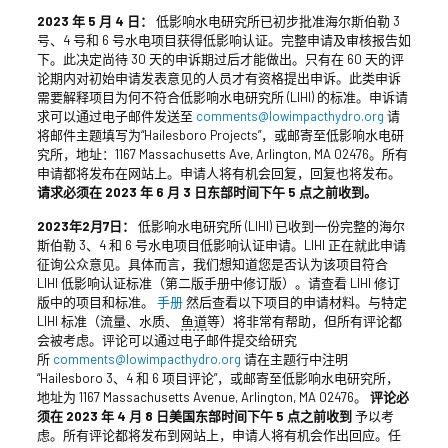
2023 年 5 月 4 日：
低影响水电研究所已初步批准海尔斯伯勒 3
号、4 号和 6 号水电项目获得低影响认证。完整申请及审核报告如
下。此决定尚待 30 天的申诉期过后才能做出。只有在 60 天的评
论期内对初始申请发表意见的人员才有资格提出申诉。此类申诉
需要解释项目为何不符合低影响水电研究所 (LIHI) 的标准。申诉请
求可以通过电子邮件发送至
comments@lowimpacthydro.org
请
将邮件主题填写为“Hailesboro Projects”，或邮寄至低影响水电研
究所，地址：1167 Massachusetts Ave, Arlington, MA 02476。所有
申请都将发布在网站上。申请人将有机会回复，回复也将发布。
请求必须在 2023 年 6 月 3 日东部时间下午 5 点之前收到。
2023年2月7日：
低影响水电研究所 (LIHI) 已收到一份完整的海尔
斯伯勒 3、4 和 6 号水电项目低影响认证申请。LIHI 正在就此申请
征询公众意见。具体而言，我们想知道您是否认为该项目符合
LIHI 低影响认证标准（第二版手册中修订版）。请查看 LIHI 修订
版中的项目和标准。
手册
然后查看以下项目的申请材料。与特定
LIHI 标准（流量、水质、
鱼道
等）将非常有帮助，但所有评论都
会被考虑。评论可以通过电子邮件提交给研究
所
comments@lowimpacthydro.org
请在主题行中注明
“Hailesboro 3、4 和 6 项目评论”，或邮寄至低影响水电研究所，
地址为 1167 Massachusetts Avenue, Arlington, MA 02476。
评论必
须在 2023 年 4 月 8 日美国东部时间下午 5 点之前收到
予以考
虑。所有评论都将发布到网站上，申请人将有机会作出回应。任