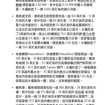
罐與玻璃纖維管道相連。發電站包含三個水平
弗朗西斯式水
輪機
總容量為 2.92 MW，其中包括 0.24 MW 的最小流量裝
置。大壩創造了一條 1,500 英尺長的繞行河道。
奧斯威戈奇：奧斯威戈奇開發案包括一座 160 英尺長、12 英
尺高的大壩，其中包括一個 90 英尺長、12 英尺高的混凝土
重力溢洪道部分；溢洪道西側 30 英尺長的基岩露頭部分；
以及位於溢洪道西側的 29 英尺長的進水口部分。大壩形成
了6英畝的水庫。進水口結構通往 75.5 英尺長的鋼
壓力水管
以及直徑 6.5 英尺、長 65 英尺的鋼製壓力水管。該發電站配
有兩台立式卡普蘭水輪機，總容量為 2.30 兆瓦。大壩創造了
一條 350 英尺長的繞行河道。
休維爾頓 (Heuvelton)：休維爾頓 (Heuvelton) 開發案由一座
285 英尺長、19 英尺高的混凝土重力壩和溢洪道組成，壩頂
有兩個 28 英尺長、11.1 英尺高的充氣橡膠囊式閘門和四個 28
英尺長、10.5 英尺高的 Tainter 閘門。大壩形成了一個面積為
239 英畝的蓄水池。 70 英尺長的進水口結構通往發電站，發
電站內有兩台垂直弗朗西斯式渦輪機，總容量為 1.04 兆瓦。
發電站與大壩融為一體；因此，沒有繞過的範圍。
鰻魚堰：鰻魚堰開發案包括一座 965 英尺長、26 英尺高的大
壩，其中包括一座 774 英尺長、26 英尺高的
安伯森
溢洪道
部分，設有一個 39 英尺長的木閘門和兩個深水滑閘門；溢
洪道東側 73.5 英尺長的橋台部分；溢洪道東側為長 117.25 英