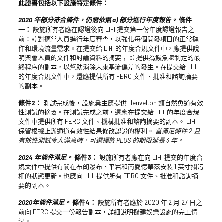
此證書包括以下設施特定條件：
2020 年部分符合條件，仍需依照 a) 部分進行年度報告。
條件
一：
設施所有者應在認證後向 LIHI 提交第一份年度認證報告之
前：a) 對適當人員進行年度審查，以強化每個開發項目的正常運
作和環境流量需求。在提交給 LIHI 的年度合規文件中，應提供說
明與會人員的文件和討論資料的摘要； b) 提供為鰻魚堰制定的最
終程序的副本，以幫助消除未來基流偏差的發生。在提交給 LIHI
的年度合規文件中，還應提供所有 FERC 文件、批准和諮詢摘要
的副本。
條件2：
測試完成後，設施業主應提供 Heuvelton 類自然魚道有效
性測試的摘要。在測試完成之前，還應在提交給 LIHI 的年度合規
文件中提供所有 FERC 文件、機構批准和諮詢摘要的副本。 LIHI
保留根據上游通道有效性結果修改認證的權利。
當滿足條件 2 且
有效性測試令人滿意時，可選擇將 PLUS 的期限延長 3 年。
2024 年條件滿足。
條件3：
設施所有者應在向 LIHI 提交的年度合
規文件中提供有關在布朗瀑布、平岩和南愛德華茲安裝 1 英寸攔污
柵的狀態更新。也應向 LIHI 提供所有 FERC 文件、批准和諮詢摘
要的副本。
2020年條件滿足。
條件4：
設施所有者應於 2020 年 2 月 27 日之
前向 FERC 提交一份報告副本，詳細說明擬建娛樂設施的完工情
況。