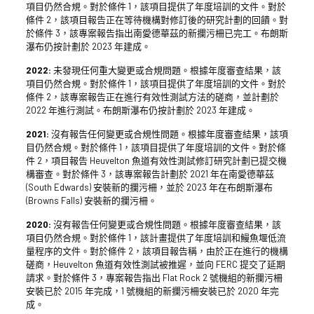
項目仍然合規。對於條件 1，該項目提供了年度培訓的文件。對於
條件 2，該項目報告正在等待機構對修訂後的研究計劃的回饋。對
於條件 3，該專案報告指出南愛德華茲的新攔污柵已完工。布朗斯
瀑布仍按計劃於 2023 年建成。
2022:
未發現任何重大變更或合規問題。根據年度審查結果，該
項目仍然合規。對於條件 1，該項目提供了年度培訓的文件。對於
條件 2，該專案報告正在進行有效性測試方法的磋商，並計劃於
2022 年進行測試。布朗斯瀑布仍按計劃於 2023 年建成。
2021:
沒有報告任何變更或合規性問題。根據年度審查結果，該項
目仍然合規。對於條件 1，該項目提供了年度培訓的文件。對於條
件 2，項目報告 Heuvelton 魚道有效性測試修訂研究計劃已提交機
構審查。對於條件 3，該專案報告計劃於 2021 年在南愛德華茲
(South Edwards) 安裝新的攔污柵，並於 2023 年在布朗斯瀑布
(Browns Falls) 安裝新的攔污柵。
2020:
沒有報告任何變更或合規性問題。根據年度審查結果，該
項目仍然合規。對於條件 1，該計畫提供了年度培訓和鰻魚堰低流
量程序的文件。對於條件 2，該項目報告稱，由於正在進行的機構
磋商，Heuvelton 魚道有效性測試被推遲，並向 FERC 提交了延期
請求。對於條件 3，專案報告指出 Flat Rock 2 號機組的新攔污柵
安裝已於 2015 年完成，1 號機組的新攔污柵安裝已於 2020 年完
成。