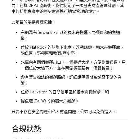
內。在與 SHPO 協商後，我們制定了一項歷史財產管理計劃，其
中包括對專案中的歷史財產進行適當管理的規定。
此項目的娛樂資源包括：
布朗瀑布 (Browns Falls) 的獨木舟搬運、野餐區和釣魚通
道；
位於 Flat Rock 的船隻下水處、浮動碼頭、獨木舟搬運處、
釣魚區、野餐區和教育/歷史亭；
水庫內有兩個搬運出口，一個靠近大壩，方便劃槳通過，另
一個位於大壩下方，並在南愛德華茲有一個野餐區；
帶有警告標誌的搬運路線，詳細說明奧斯威戈奇下游的急
流；
位於 Heuvelton 的日間使用區和獨木舟搬運處；和
鰻魚堰 (Eel Weir) 的獨木舟搬運。
只要不存在安全問題和私人財產問題，公眾可以免費進入。
合規狀態