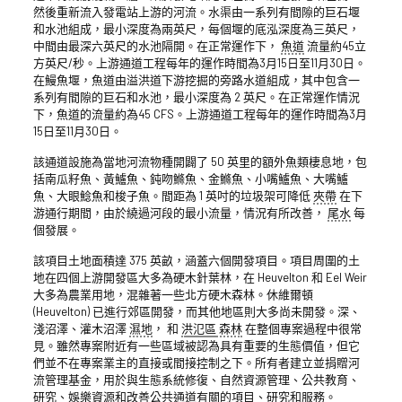
然後重新流入發電站上游的河流。水渠由一系列有間隙的巨石堰
和水池組成，最小深度為兩英尺，每個堰的底泓深度為三英尺，
中間由最深六英尺的水池隔開。在正常運作下，
魚道
流量約45立
方英尺/秒。上游通道工程每年的運作時間為3月15日至11月30日。
在鰻魚堰，魚道由溢洪道下游挖掘的旁路水道組成，其中包含一
系列有間隙的巨石和水池，最小深度為 2 英尺。在正常運作情況
下，魚道的流量約為45 CFS。上游通道工程每年的運作時間為3月
15日至11月30日。
該通道設施為當地河流物種開闢了 50 英里的額外魚類棲息地，包
括南瓜籽魚、黃鱸魚、鈍吻鰷魚、金鰷魚、小嘴鱸魚、大嘴鱸
魚、大眼鯰魚和梭子魚。間距為 1 英吋的垃圾架可降低
夾帶
在下
游通行期間，由於繞過河段的最小流量，情況有所改善，
尾水
每
個發展。
該項目土地面積達 375 英畝，涵蓋六個開發項目。項目周圍的土
地在四個上游開發區大多為硬木針葉林，在 Heuvelton 和 Eel Weir
大多為農業用地，混雜著一些北方硬木森林。休維爾頓
(Heuvelton) 已進行郊區開發，而其他地區則大多尚未開發。深、
淺沼澤、灌木沼澤
濕地
， 和
洪氾區
森林
在整個專案過程中很常
見。雖然專案附近有一些區域被認為具有重要的生態價值，但它
們並不在專案業主的直接或間接控制之下。所有者建立並捐贈河
流管理基金，用於與生態系統修復、自然資源管理、公共教育、
研究、娛樂資源和改善公共通道有關的項目、研究和服務。