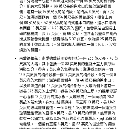
堤，有混凝土心牆。溢洪道東側有一個 95 英尺長的橋台部
分，配有木質護牆。 66 英尺長的進水口段位於溢洪道西
側，還有一段 14 英尺長的閘門段，閘門高 6 英尺，寬 5 英
尺。洩洪道西側有一個 134 英尺長的橋台部分，橋台上有一
個 66 英尺長、42 英尺高的閘門式進水口結構，進水口結構
有兩個 16 英尺高、14.25 英尺寬的
頭門
。該發電站由混凝土
磚結構構成，長 85 英尺，寬 66 英尺，包含兩台垂直弗朗西
斯式渦輪發電機組，總容量為 5.07 兆瓦，水流經 25 英尺長
的混凝土壁尾水流出。發電站與大壩融為一體；因此，沒有
繞過的範圍。
南愛德華茲：南愛德華茲開發案包括一座 233 英尺長、48 英
尺高的大壩，其中包括一個 88 英尺長的混凝土重力拱形溢
洪道部分，帶有 2 英尺高的氣動閘板；溢洪道東側有一個
13.5 英尺長的橋台段和一個 17 英尺長的橋台段，並有一個 9
英尺寬的木閘門；溢洪道西側有一段 46 英尺長的進水口；
以及溢洪道西側 42 英尺長的橋台部分。大壩西側上游有一
道長 573 英尺的土堤和一道長 245 英尺的土堤，均採用混凝
土心牆和 12 英寸高的擋水板。大壩形成了一個面積為 79.2
英畝的蓄水池。進水口結構通往一條直徑 10 英尺、長 1,142
英尺的玻璃纖維管道、一個直徑 4 英尺的蝶閥和一個連接到
玻璃纖維管道的直徑 4 英尺、長 30 英尺的管道，該管道內
裝有一台額定功率為 0.24 兆瓦的最小流量潛水 Flygt 渦輪發
電機組。一個帶有直徑 4 英尺、長 63 英尺的溢流管的調壓