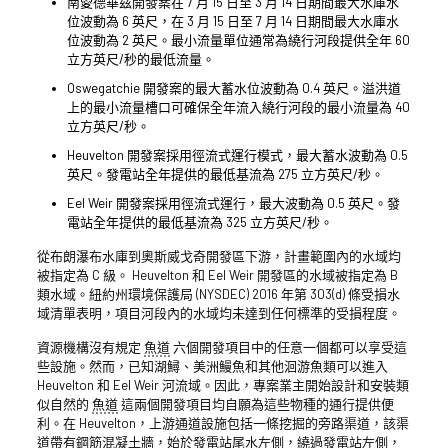
南愛德華茲開發案在 7 月 15 日至 3 月 14 日期間最大水庫水
位波動為 6 英尺，在 3 月 15 日至 7 月 14 日期間最大水庫水
位波動為 2 英尺。最小流量單位通常為繞行河段提供全年 60
立方英尺/秒的最低流量。
Oswegatchie 開發案的最大蓄水位波動為 0.4 英尺。溢洪道
上的最小流量槽口可確保全年流入繞行河段的最小流量為 40
立方英尺/秒。
Heuvelton 開發案採用徑流式運行模式，最大蓄水波動為 0.5
英尺。發電站全年提供的最低基流為 275 立方英尺/秒。
Eel Weir 開發案採用徑流式運行，最大波動為 0.5 英尺。發
電站全年提供的最低基流為 325 立方英尺/秒。
從布朗瀑布水庫到奧斯威戈奇開發區下游，計畫範圍內的水域均
被指定為 C 級。 Heuvelton 和 Eel Weir 開發區的水域被指定為 B
類水域。紐約州環境保護局 (NYSDEC) 2016 年第 303(d) 條受損水
域清單表明，項目河段內的水域均未達到任何標準的受損程度。
資源機構沒有規定
魚道
六個開發項目中的任意一個都可以享受這
些設施。然而，已知湖鱘、美洲鰻魚和其他洄游魚類可以進入
Heuvelton 和 Eel Weir 河流域。因此，專案業主開始設計和安裝類
似自然的
魚道
這兩個開發項目均自願為這些物種的通行提供便
利。在 Heuvelton，上游通道設施包括一條挖掘的旁路渠道，該渠
道帶有鋼筋混凝土牆，始於發電站尾水左側，繞過發電站左側，