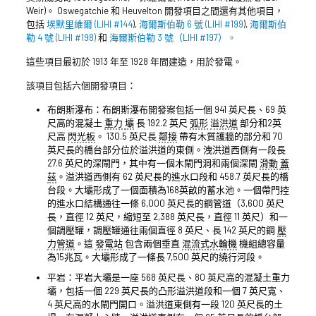
Weir)。 Oswegatchie 和 Heuvelton 開發項目之間還有其他項目，
包括
埃默里維爾 (LIHI #144
),
海爾斯伯勒 6 號 (LIHI #199
),
海爾斯伯
勒 4 號 (LIHI #198)
和
海爾斯伯勒 3 號（LIHI #197）。
這些項目最初於 1913 年至 1928 年間建造，用於發電。
該項目包括六個開發項目：
布朗斯瀑布：布朗斯瀑布開發案包括一個 941 英尺長、69 英
尺高的混凝土
重力
壩
長 192.2 英尺
弧形
溢洪道
部分和2英
尺高
閃光板
。 130.5 英尺長
鄰接
帶有木質護牆的部分和 70
英尺長的橋台部分位於溢洪道的東側。洩洪道西側有一段長
27.6 英尺的深閘門，其中有一個木閘門洞和兩個深閘
滑動
蓋
茲
。溢洪道西側有 62 英尺長的進水口段和 458.7 英尺長的橋
台段。大壩形成了一個面積為168英畝的蓄水池。一個帶門控
的進水口結構通往一條 6,000 英尺長的鋼管道（3,600 英尺
長，直徑 12 英尺，縮短至 2,388 英尺長，直徑 11 英尺）和一
個調壓罐，調壓罐通往兩個直徑 8 英尺、長 142 英尺的鋼
壓
力管道
。這
發電站
包含兩個垂直
混流式水輪機
機組總容量
為15兆瓦。大壩形成了一條長 7,500 英尺的繞行河段。
平岩：平岩大壩是一座 568 英尺長、80 英尺高的混凝土重力
壩，包括一個 229 英尺長的凸形溢洪道段和一個 7 英尺寬、
4 英尺高的水閘門開口。溢洪道東側有一段 120 英尺長的土