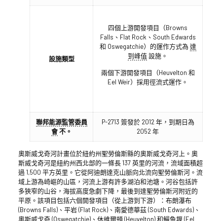
四個上游開發項目（Browns
Falls、Flat Rock、South Edwards
和 Oswegatchie）的運作方式為
達
到峰值
設施。
設施類型
兩個下游開發項目（Heuvelton 和
Eel Weir）採用徑流式運作。
聯邦能源監管委員
P-2713 簽發於 2012 年，到期日為
會
不。
2052 年
奧斯威戈奇河計畫位於紐約州聖勞倫斯縣的奧斯威戈奇河上。奧
斯威戈奇河是紐約州西北部的一條長 137 英里的河流，流域面積超
過 1,500 平方英里。它從阿迪朗達克山脈向北流向聖勞倫斯河。流
域上游為崎嶇的山區，河流上游有許多湖泊和池塘。河谷包括許
多狹窄的山谷，海拔高度急劇下降，最後到達聖勞倫斯河附近的
平原。該項目包括六個開發項目（從上游到下游）：布朗瀑布
(Browns Falls)、平岩 (Flat Rock)、南愛德華茲 (South Edwards)、
奧斯威戈奇 (Oswegatchie)、休維爾頓 (Heuvelton) 和鰻魚堰 (Eel