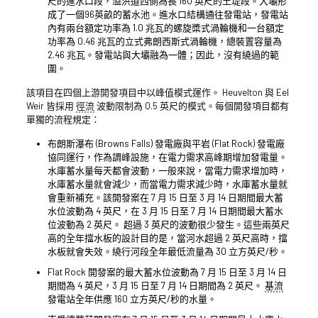
尺的進水口段，溢洪道西側為長 160 英尺的土堤段。大壩形
成了一個96英畝的蓄水池。進水口結構通往發電站，發電站
內有兩台額定功率為 1.0 兆瓦的螺旋槳式渦輪機和一台額定
功率為 0.46 兆瓦的立式弗朗西斯式渦輪機，總裝置容量為
2.46 兆瓦。發電站與大壩融為一體；因此，沒有繞過的範
圍。
該項目在四個上游開發項目中以峰值模式運作。 Heuvelton 與 Eel
Weir 皆採用
徑流
波動限制為 0.5 英尺的模式。每個開發項目都有
單獨的流程規定：
布朗斯瀑布 (Browns Falls) 發電廠與平岩 (Flat Rock) 發電廠
協同運行，作為調峰設施，在電力需求高峰期增加發電量。
水庫蓄水量每天都會波動，一般來說，當電力需求增加時，
水庫蓄水量就會減少，而當電力需求減少時，水庫蓄水量就
會重新補充。該開發案在 7 月 15 日至 3 月 14 日期間最大蓄
水位波動為 4 英尺，在 3 月 15 日至 7 月 14 日期間最大蓄水
位波動為 2 英尺。 超過 3 英尺的波動很少發生。這些兩英尺
高的全年擋水板的設計目的是，當河水超過 2 英尺高時，擋
水板就會失效。繞行河段全年最低流量為 30 立方英尺/秒。
Flat Rock 開發案的最大蓄水位波動為 7 月 15 日至 3 月 14 日
期間為 4 英尺，3 月 15 日至 7 月 14 日期間為 2 英尺。
基流
發電站全年供應 160 立方英尺/秒的水量。