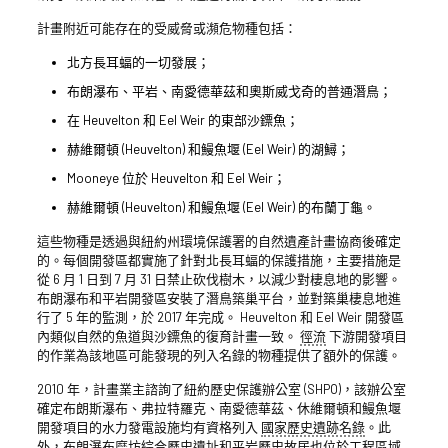
計畫附近可能存在的受威脅或瀕危物種包括：
北方長耳蝠的一切發展；
布朗瀑布、平岩、南愛德華茲和奧斯威戈奇的普通潛鳥；
在 Heuvelton 和 Eel Weir 的東部沙鏢魚；
赫維爾頓 (Heuvelton) 和鰻魚堰 (Eel Weir) 的湖鱘；
Mooneye 位於 Heuvelton 和 Eel Weir；
赫維爾頓 (Heuvelton) 和鰻魚堰 (Eel Weir) 的布蘭丁龜。
這些物種是透過與紐約州環境保護署的自然遺產計畫協商後確定
的。每個開發區都實施了針對北長耳蝠的保護措施，主要措施是
從 6 月 1 日到 7 月 31 日禁止砍伐樹木，以減少對棲息地的影響。
布朗瀑布和平岩開發區安裝了潛鳥築巢平台，並對築巢棲息地進
行了 5 年的監測，於 2017 年完成。 Heuvelton 和 Eel Weir 開發區
內類似自然的魚道與沙鏢魚的復育計畫一致。
徑流
下游開發項目
的作業為該地區可能發現的列入名錄的物種提供了額外的保護。
2010 年，計畫業主諮詢了紐約歷史保護辦公室 (SHPO)，該辦公室
確定布朗斯瀑布、弗拉特羅克、南愛德華茲、休維爾頓和鰻魚堰
開發項目的水力發電設施均有資格列入
國家歷史遺跡名錄
。此
外，布朗瀑布磨坊綜合歷史遺址和平岩歷史故居也位於工程區域