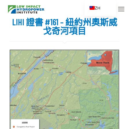
ZH
EN
LIHI 證書 #161 – 紐約州奧斯威
ES
戈奇河項目
FR
ZH_CN