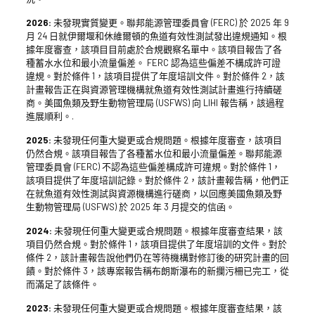
2026:
未發現實質變更。聯邦能源管理委員會 (FERC) 於 2025 年 9
月 24 日就伊爾堰和休維爾頓的魚道有效性測試發出違規通知。根
據年度審查，該項目目前處於合規觀察名單中。該項目報告了各
種蓄水水位和最小流量偏差。 FERC 認為這些偏差不構成許可證
違規。對於條件 1，該項目提供了年度培訓文件。對於條件 2，該
計畫報告正在與資源管理機構就魚道有效性測試計畫進行持續磋
商。美國魚類及野生動物管理局 (USFWS) 向 LIHI 報告稱，該過程
進展順利。.
2025:
未發現任何重大變更或合規問題。根據年度審查，該項目
仍然合規。該項目報告了各種蓄水位和最小流量偏差。聯邦能源
管理委員會 (FERC) 不認為這些偏差構成許可違規。對於條件 1，
該項目提供了年度培訓記錄。對於條件 2，該計畫報告稱，他們正
在就魚道有效性測試與資源機構進行磋商，以回應美國魚類及野
生動物管理局 (USFWS) 於 2025 年 3 月提交的信函。
2024:
未發現任何重大變更或合規問題。根據年度審查結果，該
項目仍然合規。對於條件 1，該項目提供了年度培訓的文件。對於
條件 2，該計畫報告說他們仍在等待機構對修訂後的研究計畫的回
饋。對於條件 3，該專案報告稱布朗斯瀑布的新攔污柵已完工，從
而滿足了該條件。
2023:
未發現任何重大變更或合規問題。根據年度審查結果，該