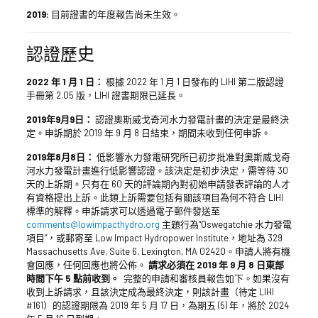
2019:
目前證書的年度報告尚未生效。
認證歷史
2022 年 1 月 1 日：
根據 2022 年 1 月 1 日發布的 LIHI 第二版認證
手冊第 2.05 版，LIHI 證書期限已延長。
2019年9月9日：
認證奧斯威戈奇河水力發電計畫的決定是最終決
定。申訴期於 2019 年 9 月 8 日結束，期間未收到任何申訴。
2019年8月8日：
低影響水力發電研究所已初步批准對奧斯威戈奇
河水力發電計畫進行低影響認證。該決定是初步決定，需等待 30
天的上訴期。只有在 60 天的評論期內對初始申請發表評論的人才
有資格提出上訴。此類上訴需要包括有關該項目為何不符合 LIHI
標準的解釋。申訴請求可以透過電子郵件發送至
comments@lowimpacthydro.org
主題行為“Oswegatchie 水力發電
項目”，或郵寄至 Low Impact Hydropower Institute，地址為 329
Massachusetts Ave, Suite 6, Lexington, MA 02420。申請人將有機
會回應，任何回應也將公佈。
請求必須在 2019 年 9 月 8 日東部
時間下午 5 點前收到。
完整的申請和審核員報告如下。如果沒有
收到上訴請求，且該決定成為最終決定，則該計畫（待定 LIHI
#161）的認證期限為 2019 年 5 月 17 日，為期五 (5) 年，將於 2024