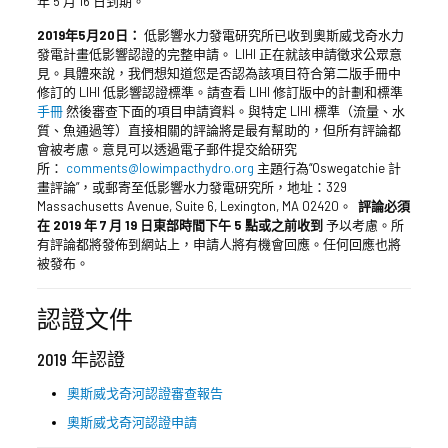
年 5 月 16 日到期。
2019年5月20日：
低影響水力發電研究所已收到奧斯威戈奇水力
發電計畫低影響認證的完整申請。 LIHI 正在就該申請徵求公眾意
見。具體來說，我們想知道您是否認為該項目符合第二版手冊中
修訂的 LIHI 低影響認證標準。請查看 LIHI 修訂版中的計劃和標準
手冊
然後審查下面的項目申請資料。與特定 LIHI 標準（流量、水
質、魚通過等）直接相關的評論將是最有幫助的，但所有評論都
會被考慮。意見可以透過電子郵件提交給研究
所：
comments@lowimpacthydro.org
主題行為“Oswegatchie 計
畫評論”，或郵寄至低影響水力發電研究所，地址：329
Massachusetts Avenue, Suite 6, Lexington, MA 02420。
評論必須
在 2019 年 7 月 19 日東部時間下午 5 點或之前收到
予以考慮。所
有評論都將發佈到網站上，申請人將有機會回應。任何回應也將
被發布。
認證文件
2019 年認證
奧斯威戈奇河認證審查報告
奧斯威戈奇河認證申請