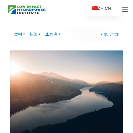
ZH_CN
EN
ES
类别
标签
作者
显示全部
FR
ZH