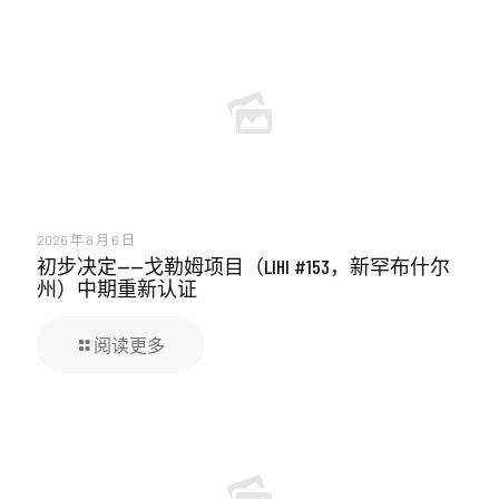
2026 年 8 月 6 日
初步决定——戈勒姆项目（LIHI #153，新罕布什尔
州）中期重新认证
阅读更多