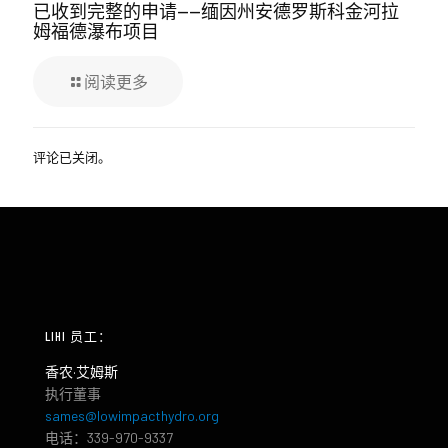
已收到完整的申请——缅因州安德罗斯科金河拉
姆福德瀑布项目
阅读更多
评论已关闭。
LIHI 员工：
香农·艾姆斯
执行董事
sames@lowimpacthydro.org
电话：339-970-9337