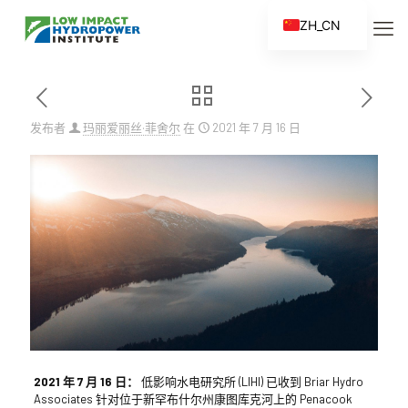
ZH_CN
EN
ES
FR
发布者
玛丽爱丽丝·菲舍尔
在
2021 年 7 月 16 日
ZH
2021 年 7 月 16 日：
低影响水电研究所 (LIHI) 已收到 Briar Hydro
Associates 针对位于新罕布什尔州康图库克河上的 Penacook