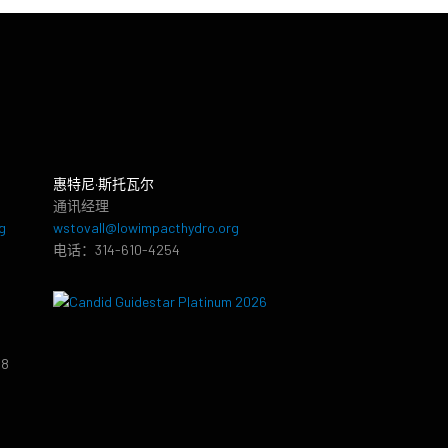
惠特尼·斯托瓦尔
通讯经理
g
wstovall@lowimpacthydro.org
电话：314-610-4254
38