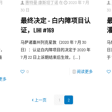
 月
惠特曼·康斯坦丁诺
在
2020 年 7 月
30 日
30
最终决定 – 白内障项目认
证，LIHI #169
灌
马萨诸塞州列克星敦（2020 年 7 月 30
马
后，
日）：认证白内障项目的决定于 2020 年
日
最
7 月 22 日上诉期结束后生效，
[…]
于
0
阅读更多
更多
上一页
1
2