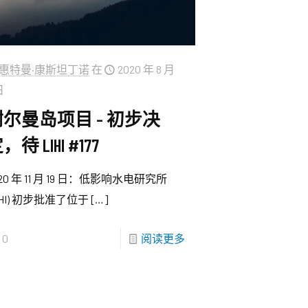
惠特曼·康斯坦丁诺
在
2020 年 8 月
日
谢尔曼岛项目 – 初步决
，待 LIHI #177
020 年 11 月 19 日：低影响水电研究所
LIHI) 初步批准了位于
[…]
0
阅读更多