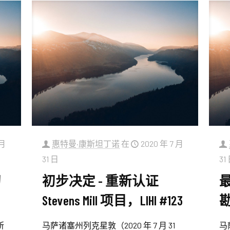
 月
惠特曼·康斯坦丁诺
在
2020 年 7 月
31 日
31
初
初步决定 - 重新认证
最
Stevens Mill 项目，LIHI #123
勘
所
马萨诸塞州列克星敦（2020 年 7 月 31
马