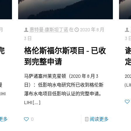
 月
惠特曼·康斯坦丁诺
在
2020 年 8 月
3 日
3 
完
格伦斯福尔斯项目 – 已收
到完整申请
定
马萨诸塞州莱克星顿（2020 年 8 月 3
2
曼
日）：低影响水电研究所已收到格伦斯
(
HI
瀑布水电项目低影响认证的完整申请。
LIHI
[…]
更多
0
阅读更多