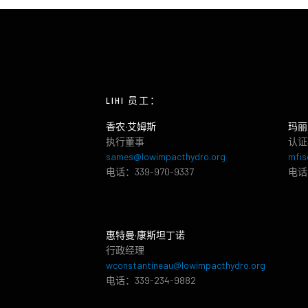
LIHI 员工：
香农·艾姆斯
玛丽
执行董事
认证
sames@lowimpacthydro.org
mfis
电话：339-970-9337
电话：
惠特曼·康斯坦丁诺
行政经理
wconstantineau@lowimpacthydro.org
电话：339-234-9882