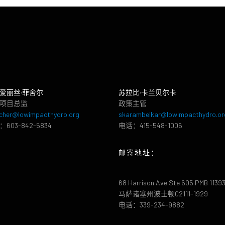
爱丽丝·菲舍尔
苏拉比·卡兰贝尔卡
项目总监
政策主管
cher@lowimpacthydro.org
skarambelkar@lowimpacthydro.or
603-842-5834
电话：415-548-1006
邮寄地址：
68 Harrison Ave Ste 605 PMB 1139
马萨诸塞州波士顿02111-1929
电话：339-234-9882