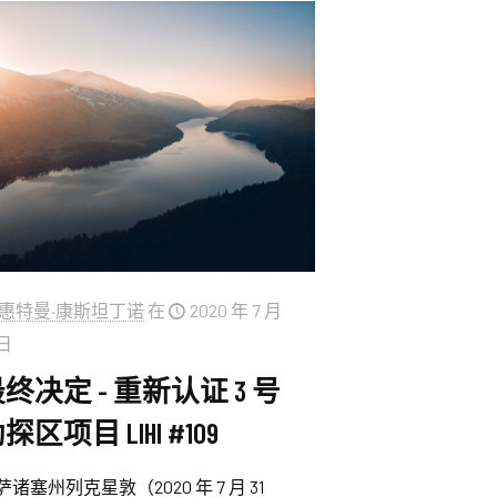
惠特曼·康斯坦丁诺
在
2020 年 7 月
 日
终决定 - 重新认证 3 号
探区项目 LIHI #109
萨诸塞州列克星敦（2020 年 7 月 31