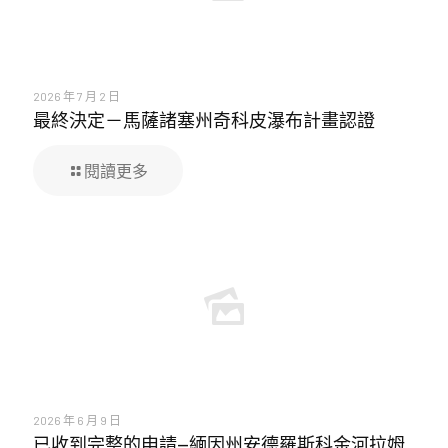
2026 年 7 月 2 日
最終決定－馬薩諸塞州奇科皮瀑布計畫認證
閱讀更多
2026 年 6 月 9 日
已收到完整的申請—緬因州安德羅斯科金河拉姆