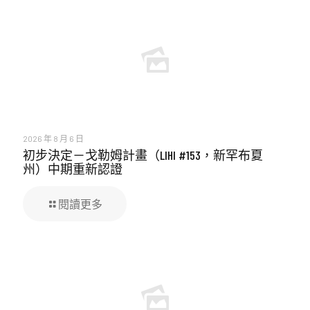
2026 年 8 月 6 日
初步決定－戈勒姆計畫（LIHI #153，新罕布夏
州）中期重新認證
閱讀更多