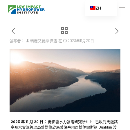
ZH
EN
ES
FR
發布者：
瑪麗艾麗絲·費雪
在
2023年11月20日
ZH_CN
2023 年 11 月 20 日：
低影響水力發電研究所 (LIHI) 已收到馬薩諸
塞州水資源管理局針對位於馬薩諸塞州西博伊爾斯頓 Quabbin 渡