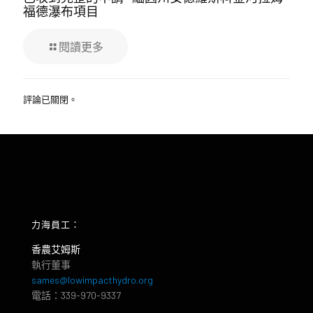
福德瀑布項目
閱讀更多
評論已關閉。
力海員工：
香農艾姆斯
執行董事
sames@lowimpacthydro.org
電話：339-970-9337