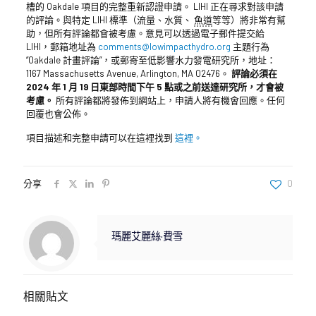
槽的 Oakdale 項目的完整重新認證申請。 LIHI 正在尋求對該申請
的評論。與特定 LIHI 標準（流量、水質、
魚道
等等）將非常有幫
助，但所有評論都會被考慮。意見可以透過電子郵件提交給
LIHI，郵箱地址為
comments@lowimpacthydro.org
主題行為
“Oakdale 計畫評論”，或郵寄至低影響水力發電研究所，地址：
1167 Massachusetts Avenue, Arlington, MA 02476。
評論必須在
2024 年 1 月 19 日東部時間下午 5 點或之前送達研究所，才會被
考慮。
所有評論都將發佈到網站上，申請人將有機會回應。任何
回覆也會公佈。
項目描述和完整申請可以在這裡找到
這裡。
分享
0
瑪麗艾麗絲·費雪
相關貼文