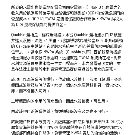
所發的水電出售給當地配電公司國家電網。向 NGRID 出售電力的
收入用於抵消馬薩諸塞州自然保護和娛樂部 (DCR) 流域保護部門的
營運成本。 DCR 和 MWRA 是流域保護的合作夥伴，MWRA 納稅人
為 DCR 流域保護部門提供資金。
Quabbin 渡槽是一條深岩隧道。水從 Quabbin 渡槽進水口 12 號豎
井進入渡槽，流經 24 英里，到達終點站馬薩諸塞州西博伊爾斯頓
的 Oakdale 中轉站。它是輸水系統中 MWRA 捕獲落水中的能量的
位置之一，當水從 MWRA 系統（Quabbin 水庫）西部較高海拔處
輸送到配水區較低海拔處時，這裡就是 MWRA 系統所在地。對於
水利資源管理局供水這一主要目標而言，水力發電是次要的，並
且在法律上從屬於水利資源管理局提供高品質飲用水的義務。
該項目作為管道設施運行，位於輸水渡槽上。該項目與
壩
、旁路
範圍或流量釋放時間表。水從一個供水水庫轉移到另一個供水水
庫，而不會排入河流。
工程範圍內的水用於供水目的，因此水質優良，可飲用。
由於該項目的管道性質，魚類通道既沒有必要也不可行。
該設施位於供水設施內，馬薩諸塞州自然保護和娛樂部 (DCR) 供水
處負責海岸線保護。 MWRA 與馬薩諸塞州自然保護與娛樂部供水
保護部門保持合作關係，負責管理 MWRA 資助的流域內的活動。