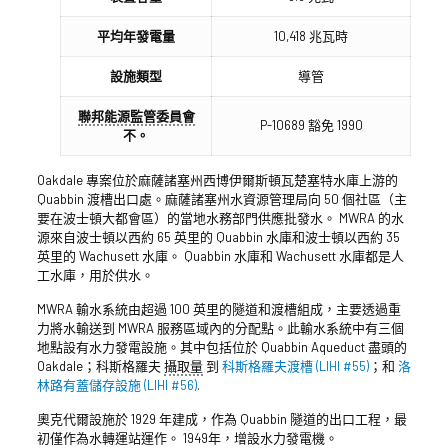
平均年發電量
10,418 兆瓦時
設施類型
導管
聯邦能源監管委員會
P-10689 豁免 1990
不。
Oakdale 專案位於麻薩諸塞州西博伊爾斯頓瓦楚塞特水庫上游的
Quabbin 渡槽出口處。麻薩諸塞州水資源管理局向 50 個社區（主
要在波士頓大都會區）的當地水務部門供應批發水。 MWRA 的水
源來自波士頓以西約 65 英里的 Quabbin 水庫和波士頓以西約 35
英里的 Wachusett 水庫。 Quabbin 水庫和 Wachusett 水庫都是人
工水庫，用於供水。
MWRA 輸水系統由超過 100 英里的隧道和渡槽組成，主要透過重
力將水輸送到 MWRA 服務區域內的分配點。此輸水系統中有三個
地點設有水力發電設施。其中包括位於 Quabbin Aqueduct 盡頭的
Oakdale；科斯格羅夫
攝取量
到
科斯格羅夫渡槽 (LIHI #55)
；和
洛
林路有蓋儲存設施 (LIHI #56)
.
奧克代爾設施於 1929 年建成，作為 Quabbin 隧道的出口工程，最
初僅作為水轉運站運作。 1949年，增設水力發電機。