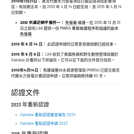
2010年7月21日：
奧克代爾水力發電項目已被認證為低影響項
目，有效期五年，自 2010 年 4 月 14 日起生效，至 2015 年 4 月 14
日到期。
2010 年滿足條件
條件一：
魚螢幕
維護－在 2010 年 12 月 31
日之前向 LIHI 提供一份 MWRA 專案維護程序和協議的副本
魚螢幕
.
2010 年 6 月 14 日：
此認證申請的公眾意見徵詢期已經結束。
2010 年 6 月 9 日：
LIHI 收到了美國魚類和野生動物管理局關於
Oakdale 計畫的以下評論信。它可以在下面的文件部分找到。
2010年4月14日：
馬薩諸塞州水資源管理局 (MWRA) 已提交奧克
代爾水力發電計畫認證申請。公眾評論期將持續 60 天。
認證文件
2023 年重新認證
Oakdale 重新認證審查報告 2024
Oakdale 重新認證申請 2023
2015 年重新認證