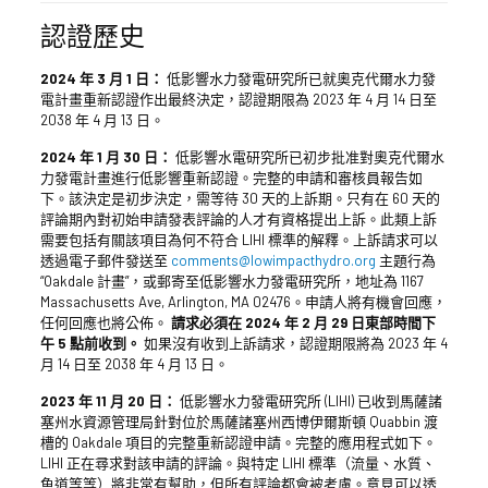
認證歷史
2024 年 3 月 1 日：
低影響水力發電研究所已就奧克代爾水力發
電計畫重新認證作出最終決定，認證期限為 2023 年 4 月 14 日至
2038 年 4 月 13 日。
2024 年 1 月 30 日：
低影響水電研究所已初步批准對奧克代爾水
力發電計畫進行低影響重新認證。完整的申請和審核員報告如
下。該決定是初步決定，需等待 30 天的上訴期。只有在 60 天的
評論期內對初始申請發表評論的人才有資格提出上訴。此類上訴
需要包括有關該項目為何不符合 LIHI 標準的解釋。上訴請求可以
透過電子郵件發送至
comments@lowimpacthydro.org
主題行為
“Oakdale 計畫”，或郵寄至低影響水力發電研究所，地址為 1167
Massachusetts Ave, Arlington, MA 02476。申請人將有機會回應，
任何回應也將公佈。
請求必須在 2024 年 2 月 29 日東部時間下
午 5 點前收到。
如果沒有收到上訴請求，認證期限將為 2023 年 4
月 14 日至 2038 年 4 月 13 日。
2023 年 11 月 20 日：
低影響水力發電研究所 (LIHI) 已收到馬薩諸
塞州水資源管理局針對位於馬薩諸塞州西博伊爾斯頓 Quabbin 渡
槽的 Oakdale 項目的完整重新認證申請。完整的應用程式如下。
LIHI 正在尋求對該申請的評論。與特定 LIHI 標準（流量、水質、
魚道
等等）將非常有幫助，但所有評論都會被考慮。意見可以透