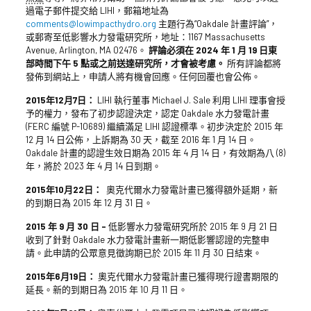
過電子郵件提交給 LIHI，郵箱地址為
comments@lowimpacthydro.org
主題行為“Oakdale 計畫評論”，
或郵寄至低影響水力發電研究所，地址：1167 Massachusetts
Avenue, Arlington, MA 02476。
評論必須在 2024 年 1 月 19 日東
部時間下午 5 點或之前送達研究所，才會被考慮。
所有評論都將
發佈到網站上，申請人將有機會回應。任何回覆也會公佈。
2015年12月7日：
LIHI 執行董事 Michael J. Sale 利用 LIHI 理事會授
予的權力，發布了初步認證決定，認定 Oakdale 水力發電計畫
(FERC 編號 P-10689) 繼續滿足 LIHI 認證標準。初步決定於 2015 年
12 月 14 日公佈，上訴期為 30 天，截至 2016 年 1 月 14 日。
Oakdale 計畫的認證生效日期為 2015 年 4 月 14 日，有效期為八 (8)
年，將於 2023 年 4 月 14 日到期。
2015年10月22日：
奧克代爾水力發電計畫已獲得額外延期，新
的到期日為 2015 年 12 月 31 日。
2015 年 9 月 30 日 –
低影響水力發電研究所於 2015 年 9 月 21 日
收到了針對 Oakdale 水力發電計畫新一期低影響認證的完整申
請。此申請的公眾意見徵詢期已於 2015 年 11 月 30 日結束。
2015年6月19日：
奧克代爾水力發電計畫已獲得現行證書期限的
延長。新的到期日為 2015 年 10 月 11 日。