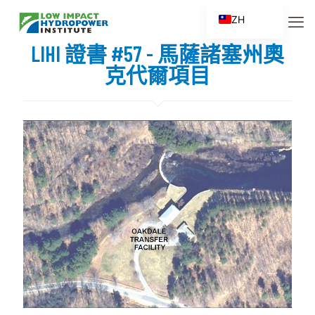
ZH
EN
LIHI 證書 #57 - 馬薩諸塞州奧
ES
克代爾項目
FR
ZH_CN