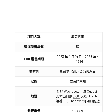
項目名稱
奧克代爾
理海證書編號
57
2023 年 4 月 14 日 – 2038 年 4
LIHI 證書期限
月 13 日
擁有者
馬薩諸塞州水資源管理局
狀態
麻薩諸塞州
位於 Wachusett 上游 Quabbin
地點
渡槽出口處
水庫
以及 Quabbin
渡槽中 Quinepoxet 河河口附近
裝置容量
3.5 兆瓦