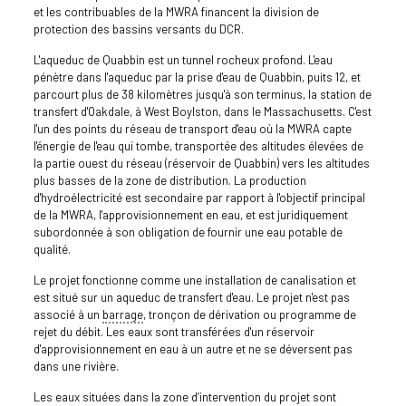
et les contribuables de la MWRA financent la division de
protection des bassins versants du DCR.
L'aqueduc de Quabbin est un tunnel rocheux profond. L'eau
pénètre dans l'aqueduc par la prise d'eau de Quabbin, puits 12, et
parcourt plus de 38 kilomètres jusqu'à son terminus, la station de
transfert d'Oakdale, à West Boylston, dans le Massachusetts. C'est
l'un des points du réseau de transport d'eau où la MWRA capte
l'énergie de l'eau qui tombe, transportée des altitudes élevées de
la partie ouest du réseau (réservoir de Quabbin) vers les altitudes
plus basses de la zone de distribution. La production
d'hydroélectricité est secondaire par rapport à l'objectif principal
de la MWRA, l'approvisionnement en eau, et est juridiquement
subordonnée à son obligation de fournir une eau potable de
qualité.
Le projet fonctionne comme une installation de canalisation et
est situé sur un aqueduc de transfert d'eau. Le projet n'est pas
associé à un
barrage
, tronçon de dérivation ou programme de
rejet du débit. Les eaux sont transférées d'un réservoir
d'approvisionnement en eau à un autre et ne se déversent pas
dans une rivière.
Les eaux situées dans la zone d’intervention du projet sont