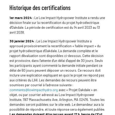
Historique des certifications
1er mars 2024 :
Le Low Impact Hydropower Institute a rendu une
décision finale sur la recertification du projet hydroélectrique
d'Oakdale. La période de certification est du 14 avril 2023 au 13
avril 2038.
30 janvier 2024 :
Le Low Impact Hydropower Institute a
approuvé provisoirement la recertification « faible impact » du
projet hydroélectrique d'Oakdale. La demande complète et le
rapport d'évaluation sont disponibles ci-dessous. Cette décision
est provisoire, dans l'attente d'un délai d'appel de 30 jours. Seuls
les participants ayant commenté la demande initiale pendant ce
délai de 60 jours peuvent déposer un recours. Ce recours doit
inclure une explication expliquant en quoi le projet ne répond pas
aux critères du LIHI. Les demandes de recours peuvent être
soumises par courriel à l'adresse suivante :
comments@lowimpacthydro.org
avec « Projet Oakdale » en
objet, ou par courrier adressé au Low Impact Hydropower
Institute, 1167 Massachusetts Ave, Arlington, MA 02476. Toutes les
demandes seront publiées sur le site web. Le demandeur aura la
possibilité de répondre, et toute réponse sera également publiée.
Les demandes doivent être reçues avant 17 h, heure de l’Est,