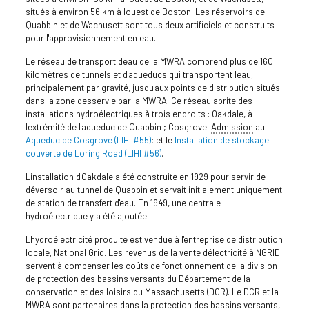
situés à environ 56 km à l'ouest de Boston. Les réservoirs de
Quabbin et de Wachusett sont tous deux artificiels et construits
pour l'approvisionnement en eau.
Le réseau de transport d'eau de la MWRA comprend plus de 160
kilomètres de tunnels et d'aqueducs qui transportent l'eau,
principalement par gravité, jusqu'aux points de distribution situés
dans la zone desservie par la MWRA. Ce réseau abrite des
installations hydroélectriques à trois endroits : Oakdale, à
l'extrémité de l'aqueduc de Quabbin ; Cosgrove.
Admission
au
Aqueduc de Cosgrove (LIHI #55)
; et le
Installation de stockage
couverte de Loring Road (LIHI #56)
.
L'installation d'Oakdale a été construite en 1929 pour servir de
déversoir au tunnel de Quabbin et servait initialement uniquement
de station de transfert d'eau. En 1949, une centrale
hydroélectrique y a été ajoutée.
L'hydroélectricité produite est vendue à l'entreprise de distribution
locale, National Grid. Les revenus de la vente d'électricité à NGRID
servent à compenser les coûts de fonctionnement de la division
de protection des bassins versants du Département de la
conservation et des loisirs du Massachusetts (DCR). Le DCR et la
MWRA sont partenaires dans la protection des bassins versants,