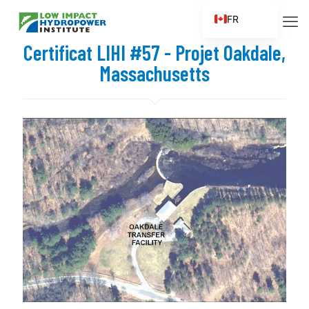
FR
EN
Certificat LIHI #57 - Projet Oakdale,
ES
Massachusetts
ZH
ZH_CN