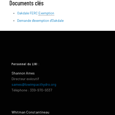
Documents clés
Oakdale FERC
Exemption
Demande d'exemption d'Oakdale
Personnel du LIHI :
Shannon Ames
Directeur exécutif
sames@lowimpacthydro.org
Téléphone : 339-970-9337
Whitman Constantineau