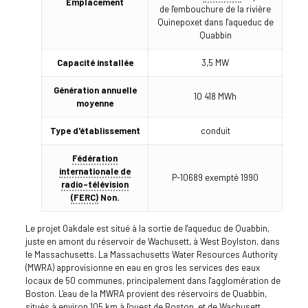
Emplacement
de l'embouchure de la rivière
Quinepoxet dans l'aqueduc de
Quabbin
Capacité installée
3,5 MW
Génération annuelle
10 418 MWh
moyenne
Type d'établissement
conduit
Fédération
internationale de
P-10689 exempté 1990
radio-télévision
(FERC)
Non.
Le projet Oakdale est situé à la sortie de l'aqueduc de Quabbin,
juste en amont du réservoir de Wachusett, à West Boylston, dans
le Massachusetts. La Massachusetts Water Resources Authority
(MWRA) approvisionne en eau en gros les services des eaux
locaux de 50 communes, principalement dans l'agglomération de
Boston. L'eau de la MWRA provient des réservoirs de Quabbin,
situés à environ 105 km à l'ouest de Boston, et de Wachusett,