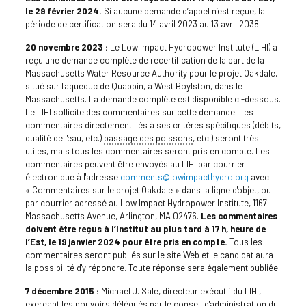
le 29 février 2024.
Si aucune demande d’appel n’est reçue, la
période de certification sera du 14 avril 2023 au 13 avril 2038.
20 novembre 2023 :
Le Low Impact Hydropower Institute (LIHI) a
reçu une demande complète de recertification de la part de la
Massachusetts Water Resource Authority pour le projet Oakdale,
situé sur l'aqueduc de Quabbin, à West Boylston, dans le
Massachusetts. La demande complète est disponible ci-dessous.
Le LIHI sollicite des commentaires sur cette demande. Les
commentaires directement liés à ses critères spécifiques (débits,
qualité de l'eau, etc.)
passage des poissons
, etc.) seront très
utiles, mais tous les commentaires seront pris en compte. Les
commentaires peuvent être envoyés au LIHI par courrier
électronique à l'adresse
comments@lowimpacthydro.org
avec
« Commentaires sur le projet Oakdale » dans la ligne d'objet, ou
par courrier adressé au Low Impact Hydropower Institute, 1167
Massachusetts Avenue, Arlington, MA 02476.
Les commentaires
doivent être reçus à l’Institut au plus tard à 17 h, heure de
l’Est, le 19 janvier 2024 pour être pris en compte.
Tous les
commentaires seront publiés sur le site Web et le candidat aura
la possibilité d'y répondre. Toute réponse sera également publiée.
7 décembre 2015 :
Michael J. Sale, directeur exécutif du LIHI,
exerçant les pouvoirs délégués par le conseil d'administration du