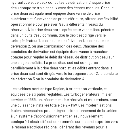
hydraulique et de deux conduites de dérivation. Chaque prise
d'eau comporte trois canaux avec des écrans mobiles. Chaque
prise d'eau est également équipée d'une vanne de prise
supérieure et d'une vanne de prise inférieure, offrant une flexibilité
opérationnelle pour prélever l'eau à différents niveaux du
réservoir. À la prise d'eau nord, après cette vanne, l'eau pénètre
dans un puits d'eau commun, d'où le débit est dirigé vers le
turbogénérateur 1, la conduite de dérivation 1, la conduite de
dérivation 2, ou une combinaison des deux. Chacune des
conduites de dérivation est équipée d'une vanne à manchon
conçue pour réguler le débit du réseau de distribution d'eau sur
une plage de débits. La prise d'eau sud est configurée
parallèlement à la prise d'eau nord et les débits entrant dans la
prise d'eau sud sont dirigés vers le turbogénérateur 2, la conduite
de dérivation 3 ou la conduite de dérivation 4.
Les turbines sont de type Kaplan, à orientation verticale, et
équipées de six pales réglables. Les turbogénérateurs, mis en
service en 1969, ont récemment été rénovés et modernisés, pour
une puissance installée totale de 2,4 MW. Ces modernisations
étaient nécessaires pour intégrer le fonctionnement de la turbine
à un système d'approvisionnement en eau nouvellement
configuré. L'électricité est consommée sur place et exportée vers
le réseau électrique régional, générant des revenus pour la