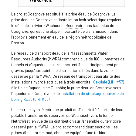
(FERC)
Non.
Le projet Cosgrove est situé à la prise d'eau de Cosgrove. La
prise d'eau de Cosgrove et l'installation hydroélectrique régulent
le débit de la rivière Wachusett.
Réservoir
dans l'aqueduc de
Cosgrove, qui est une étape importante de transmission dans
l'approvisionnement en eau de la région métropolitaine de
Boston.
Le réseau de transport d'eau de la Massachusetts Water
Resources Authority (MWRA) comprend plus de 160 kilomètres de
tunnels et d'aqueducs qui transportent l'eau, principalement par
gravité, jusqu'aux points de distribution situés dans la zone
desservie par la MWRA. Ce réseau de transport d'eau abrite des
installations hydroélectriques à trois endroits :
Oakdale (LIHI #57)
à la fin de l'aqueduc de Quabbin; la prise d'eau de Cosgrove vers
l'aqueduc de Cosgrove; et le
Installation de stockage couverte de
Loring Road (LIHI #56)
.
La centrale hydroélectrique produit de l'électricité à partir de l'eau
potable transférée du réservoir de Wachusett vers le tunnel
MetroWest, en vue de sa distribution sur l'ensemble du territoire
desservi par la MWRA. Le projet comprend deux sections : les
prises d'eau nord et sud, chacune équipée d'une turbine