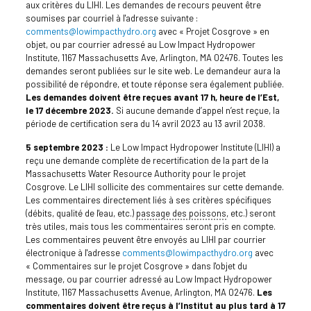
aux critères du LIHI. Les demandes de recours peuvent être
soumises par courriel à l'adresse suivante :
comments@lowimpacthydro.org
avec « Projet Cosgrove » en
objet, ou par courrier adressé au Low Impact Hydropower
Institute, 1167 Massachusetts Ave, Arlington, MA 02476. Toutes les
demandes seront publiées sur le site web. Le demandeur aura la
possibilité de répondre, et toute réponse sera également publiée.
Les demandes doivent être reçues avant 17 h, heure de l’Est,
le 17 décembre 2023.
Si aucune demande d’appel n’est reçue, la
période de certification sera du 14 avril 2023 au 13 avril 2038.
5 septembre 2023 :
Le Low Impact Hydropower Institute (LIHI) a
reçu une demande complète de recertification de la part de la
Massachusetts Water Resource Authority pour le projet
Cosgrove. Le LIHI sollicite des commentaires sur cette demande.
Les commentaires directement liés à ses critères spécifiques
(débits, qualité de l'eau, etc.)
passage des poissons
, etc.) seront
très utiles, mais tous les commentaires seront pris en compte.
Les commentaires peuvent être envoyés au LIHI par courrier
électronique à l'adresse
comments@lowimpacthydro.org
avec
« Commentaires sur le projet Cosgrove » dans l'objet du
message, ou par courrier adressé au Low Impact Hydropower
Institute, 1167 Massachusetts Avenue, Arlington, MA 02476.
Les
commentaires doivent être reçus à l’Institut au plus tard à 17