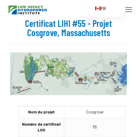
FR
EN
Certificat LIHI #55 - Projet
ES
Cosgrove, Massachusetts
ZH
ZH_CN
Nom du projet
Cosgrove
Numéro de certificat
55
LIHI