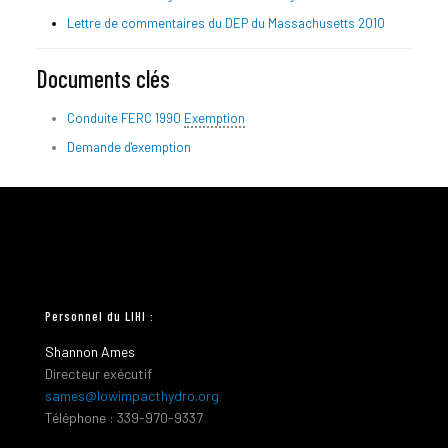
Lettre de commentaires du DEP du Massachusetts 2010
Documents clés
Conduite FERC 1990
Exemption
Demande d'exemption
Personnel du LIHI :
Shannon Ames
Directeur exécutif
sames@lowimpacthydro.org
Téléphone : 339-970-9337