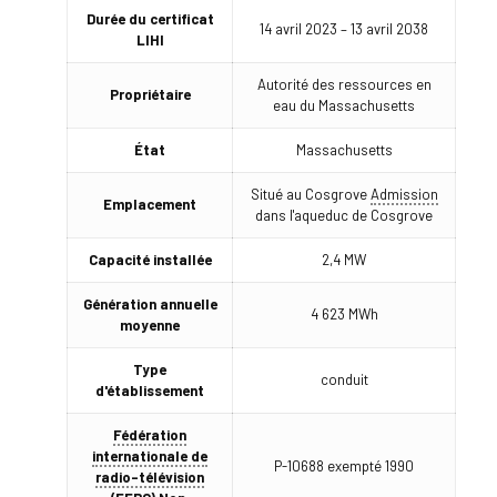
Durée du certificat
14 avril 2023 – 13 avril 2038
LIHI
Autorité des ressources en
Propriétaire
eau du Massachusetts
État
Massachusetts
Situé au Cosgrove
Admission
Emplacement
dans l'aqueduc de Cosgrove
Capacité installée
2,4 MW
Génération annuelle
4 623 MWh
moyenne
Type
conduit
d'établissement
Fédération
internationale de
P-10688 exempté 1990
radio-télévision