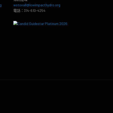
g
wstovall@lowimpacthydro.org
電話：314-610-4254
8