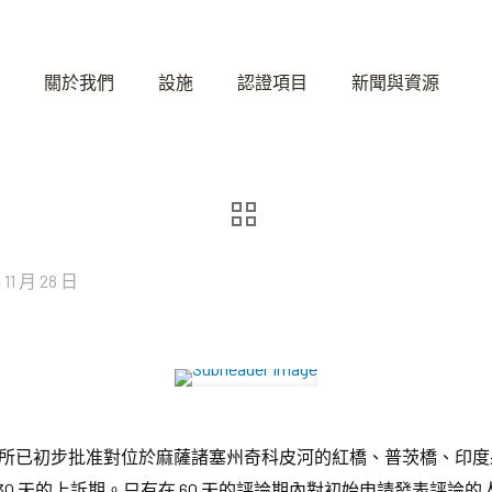
關於我們
設施
認證項目
新聞與資源
 11 月 28 日
所已初步批准對位於麻薩諸塞州奇科皮河的紅橋、普茨橋、印度
30 天的上訴期。只有在 60 天的評論期內對初始申請發表評論