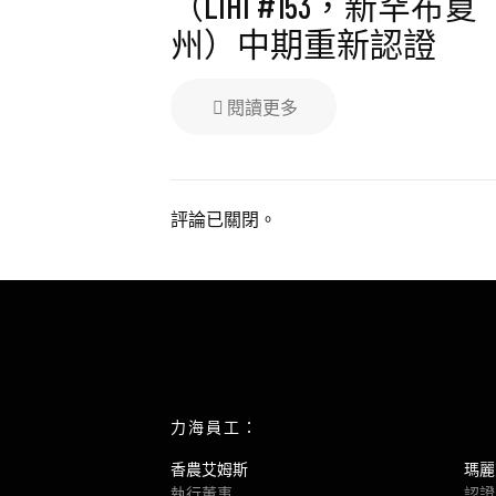
（LIHI #153，新罕布夏
州）中期重新認證
閱讀更多
評論已關閉。
力海員工：
香農艾姆斯
瑪麗
執行董事
認證