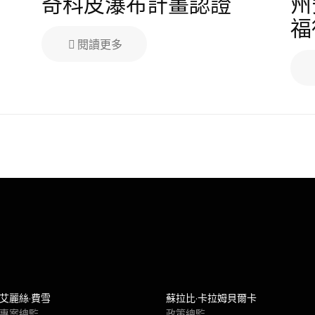
奇科皮瀑布計畫認證
州
福
閱讀更多
艾麗絲·費雪
蘇拉比·卡拉姆貝爾卡
專案總監
政策總監