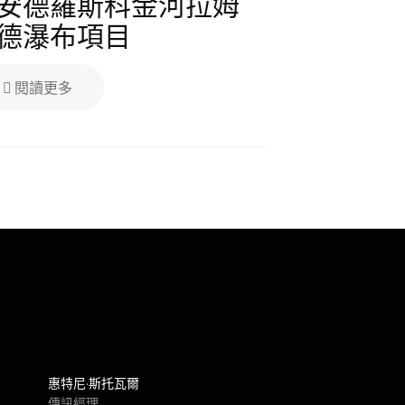
安德羅斯科金河拉姆
德瀑布項目
閱讀更多
惠特尼·斯托瓦爾
傳訊經理