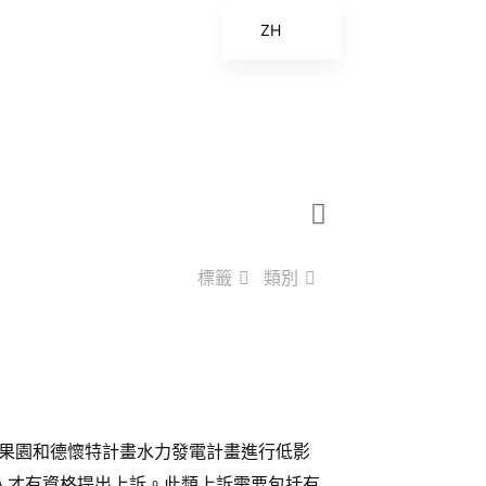
ZH
EN
ES
FR
ZH_CN
標籤
類別
果園和德懷特計畫水力發電計畫進行低影
的人才有資格提出上訴。此類上訴需要包括有