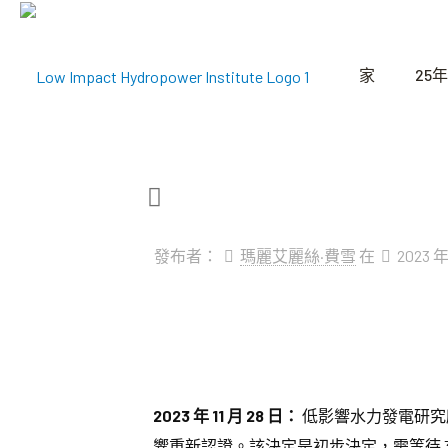
家
25年
發布者：
瑪麗艾麗絲·費雪
在
2023 年
2023 年 11 月 28 日：
低影響水力發電研究
響重新認證。該決定是初步決定，需等待 