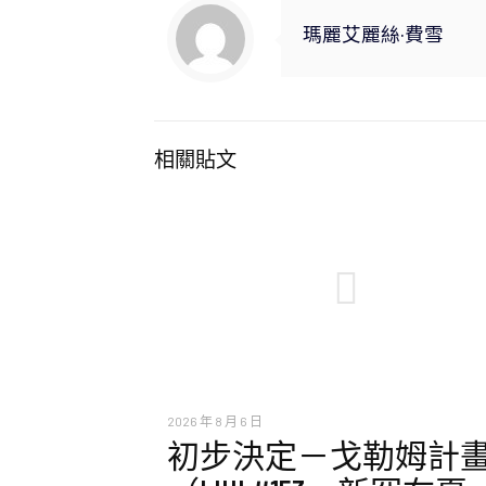
瑪麗艾麗絲·費雪
相關貼文
2026 年 8 月 6 日
初步決定－戈勒姆計