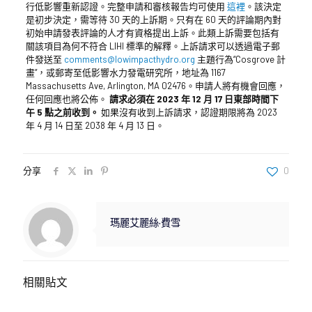
行低影響重新認證。完整申請和審核報告均可使用
這裡
。該決定
是初步決定，需等待 30 天的上訴期。只有在 60 天的評論期內對
初始申請發表評論的人才有資格提出上訴。此類上訴需要包括有
關該項目為何不符合 LIHI 標準的解釋。上訴請求可以透過電子郵
件發送至
comments@lowimpacthydro.org
主題行為“Cosgrove 計
畫”，或郵寄至低影響水力發電研究所，地址為 1167
Massachusetts Ave, Arlington, MA 02476。申請人將有機會回應，
任何回應也將公佈。
請求必須在 2023 年 12 月 17 日東部時間下
午 5 點之前收到。
如果沒有收到上訴請求，認證期限將為 2023
年 4 月 14 日至 2038 年 4 月 13 日。
分享
0
瑪麗艾麗絲·費雪
相關貼文