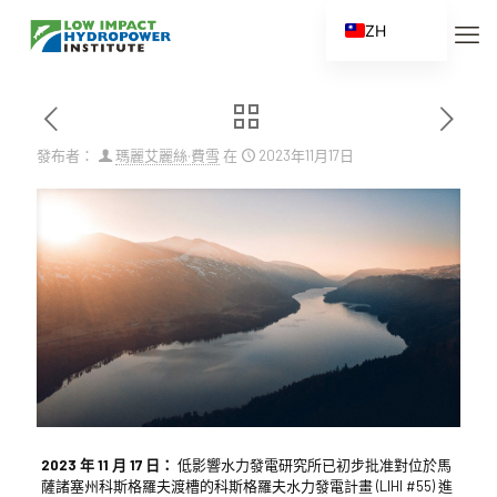
ZH
EN
ES
FR
發布者：
瑪麗艾麗絲·費雪
在
2023年11月17日
ZH_CN
2023 年 11 月 17 日：
低影響水力發電研究所已初步批准對位於馬
薩諸塞州科斯格羅夫渡槽的科斯格羅夫水力發電計畫 (LIHI #55) 進