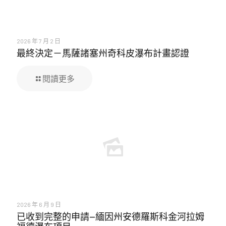
2026 年 7 月 2 日
最終決定－馬薩諸塞州奇科皮瀑布計畫認證
閱讀更多
2026 年 6 月 9 日
已收到完整的申請—緬因州安德羅斯科金河拉姆