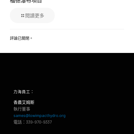
福德瀑布項目
閱讀更多
評論已關閉。
力海員工：
香農艾姆斯
執行董事
sames@lowimpacthydro.org
電話：339-970-9337