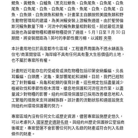
鰓魚、黃鯉魚、白鱸魚（黑克拉鰺魚、白魚尾魚、白魚尾、白魚
尾魚、白魚尾、白魚、白魚尾、白魚、魚尾、白魚、白魚尾、白
魚、白魚頭、白魚頭魚和鯡魚。計畫業主自願按照美國魚類和野
生動物管理局的建議，為美洲鰻安裝上游鰻魚通道。由於聖勞倫
斯河鰻魚數量下降，河流中的鰻魚數量相對較低。前述最低流量
設施也為留棲物種和遷移物種提供了通道。 5 月 1 日至 11 月 30 日
期間，將安裝間距為 1 英吋的季節性攔污柵，以減輕
夾帶
.
本計畫用地位於高度都市化區域，工程邊界周圍為不透水錶面及
住宅/商業開發區。海岸線不具有任何具有重大生態價值的土地，
也不屬於專案所有權。
計畫附近可能存在的受威脅或瀕危物種包括印第安納蝙蝠、北長
耳蝙蝠、白頭鷹、泥龜、東部響尾蛇和湖鱘。目前，我們已經制
定了針對蝙蝠、烏龜和蛇類的復育計畫。這些規定包括盡量減少
植被砍伐和季節性樹木清理、棲息地保護和河流徑流作業，以盡
量減少對物種的影響。紐約州環境保護部已採用改善棲息地和人
工繁殖的措施來支持湖鱘族群。該計畫的流動狀態和通道設施支
持紐約州環境保護署的努力。
專案區域內沒有任何文化或歷史資源，儘管專案設施歷史悠久，
可以考慮列入
國家歷史遺跡名錄
。與紐約州歷史保護辦公室協商
後確定，專案營運不會影響任何列入名錄的財產或符合列入名錄
條件的財產。