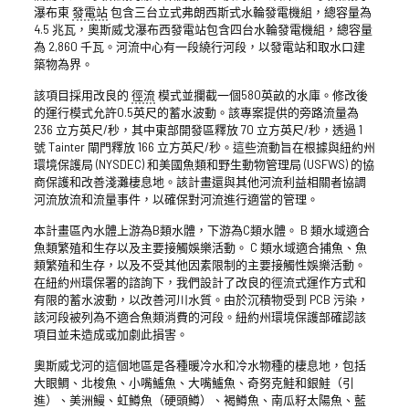
瀑布東
發電站
包含三台立式弗朗西斯式水輪發電機組，總容量為
4.5 兆瓦，奧斯威戈瀑布西發電站包含四台水輪發電機組，總容量
為 2,860 千瓦。河流中心有一段繞行河段，以發電站和取水口建
築物為界。
該項目採用改良的
徑流
模式並攔截一個580英畝的水庫。修改後
的運行模式允許0.5英尺的蓄水波動。該專案提供的旁路流量為
236 立方英尺/秒，其中東部開發區釋放 70 立方英尺/秒，透過 1
號 Tainter 閘門釋放 166 立方英尺/秒。這些流動旨在根據與紐約州
環境保護局 (NYSDEC) 和美國魚類和野生動物管理局 (USFWS) 的協
商保護和改善淺灘棲息地。該計畫還與其他河流利益相關者協調
河流放流和流量事件，以確保對河流進行適當的管理。
本計畫區內水體上游為B類水體，下游為C類水體。 B 類水域適合
魚類繁殖和生存以及主要接觸娛樂活動。 C 類水域適合捕魚、魚
類繁殖和生存，以及不受其他因素限制的主要接觸性娛樂活動。
在紐約州環保署的諮詢下，我們設計了改良的徑流式運作方式和
有限的蓄水波動，以改善河川水質。由於沉積物受到 PCB 污染，
該河段被列為不適合魚類消費的河段。紐約州環境保護部確認該
項目並未造成或加劇此損害。
奧斯威戈河的這個地區是各種暖冷水和冷水物種的棲息地，包括
大眼鯛、北梭魚、小嘴鱸魚、大嘴鱸魚、奇努克鮭和銀鮭（引
進）、美洲鰻、虹鱒魚（硬頭鱒）、褐鱒魚、南瓜籽太陽魚、藍