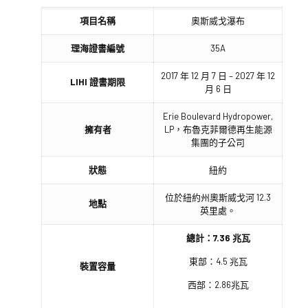
項目名稱
奧斯威戈瀑布
理海證書編號
35A
2017 年 12 月 7 日 – 2027 年 12
LIHI 證書期限
月 6 日
Erie Boulevard Hydropower,
擁有者
LP，布魯克菲爾德再生能源
集團的子公司
狀態
紐約
位於紐約州奧斯威戈河 12.3
地點
英里處。
總計：7.36 兆瓦
東部：4.5 兆瓦
裝置容量
西部：2.86兆瓦