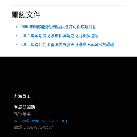
關鍵文件
1996 年聯邦能源管理委員會許可與環境評估
2004 年奧斯威戈瀑布和奧斯威戈河和解協議
2006 年聯邦能源管理委員會許可證修正案與水質認證
力海員工：
香農艾姆斯
執行董事
sames@lowimpacthydro.org
電話：339-970-9337