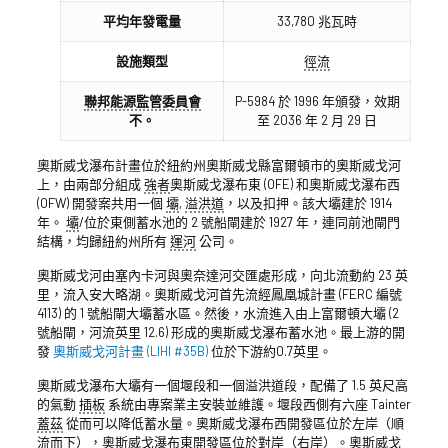
平均年發電量
33,780 兆瓦時
設施類型
徑流
聯邦能源監管委員會
P-5984 於 1996 年頒發，效期
不。
至 2036 年 2 月 29 日
奧斯威戈瀑布計畫位於紐約州奧斯威戈縣富爾頓市的奧斯威戈河
上，由兩部分組成
強者
奧斯威戈瀑布東 (OFE) 和奧斯威戈瀑布西
(OFW) 開發案共用一個
壩
,
溢洪道
，以及扣押。該大壩建於 1914
年。
壩
/位於東側蓄水池的 2 號船閘建於 1927 年，連同前池閘門
結構，均歸紐約州所有
運河
公司。
奧斯威戈河由塞內卡河與奧奈達河交匯處形成，向北流動約 23 英
里，流入安大略湖。奧斯威戈河首先流經鳳凰城計畫 (FERC 編號
4113) 的 1 號船閘大壩蓄水區。然後，水流進入由上富爾頓大壩 (2
號船閘，河流英里 12.6) 形成的奧斯威戈瀑布蓄水池。最上游的開
發
奧斯威戈河計畫 (LIHI #35B)
位於下游約0.7英里。
奧斯威戈瀑布大壩有一個堰段和一個溢洪道段，配備了 1.5 英尺高
的氣動
插板
系統由專案業主安裝並維護。堰段西側有六座 Tainter
蓋茲
從而可以降低蓄水量。奧斯威戈瀑布西開發區位於左岸（順
流而下），奧斯威戈瀑布東開發區位於對岸（右岸）。奧斯威戈