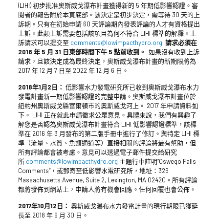
(LIHI) 初步批准奧斯威戈瀑布計畫獲得新的 5 年期低影響認證。審
閱者的報告附於本頁底部。該決定是初步決定，需等待 30 天的上
訴期。只有在初始申請 60 天評論期內發表評論的人才有資格提出
上訴。此類上訴需要包括該項目為何不符合 LIHI 標準的解釋。上
訴請求可以提交至
comments@lowimpacthydro.org
.
請求必須在
2018 年 5 月 31 日東部時間下午 5 點前收到。
如果沒有收到上訴
請求，且該決定成為最終決定，奧斯威戈瀑布計畫的新期限將為
2017 年 12 月 7 日至 2022 年 12 月 6 日。
2018年1月2日：
低影響水力發電研究所已收到奧斯威戈瀑布水力
發電計畫新一期低影響認證的完整申請。奧斯威戈瀑布計畫位於
紐約州奧斯威戈縣富爾頓市的奧斯威戈河上。 2017 年申請資料如
下。 LIHI 正在就此申請徵求公眾意見。具體來說，我們有興趣了
解您是否認為奧斯威戈瀑布計畫符合 LIHI 低影響認證標準，該標
準在 2016 年 3 月發布的第二版手冊中進行了修訂。與特定 LIHI 標
準（流量、水質、魚類通道等）直接相關的評論將最有幫助，但
所有評論都會被考慮。意見可以透過電子郵件提交給研究
所
comments@lowimpacthydro.org
主題行中註明“Oswego Falls
Comments”，或郵寄至低影響水電研究所，地址：329
Massachusetts Avenue, Suite 2, Lexington, MA 02420。所有評論
都將發佈到網站上，申請人將有機會回應。任何回覆也會公佈。
2017年10月12日：
奧斯威戈瀑布水力發電計畫的現行期限已獲延
長至 2018 年 6 月 30 日。