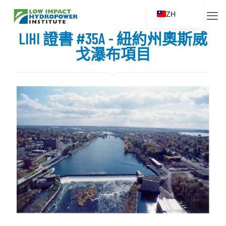
ZH
EN
LIHI 證書 #35A - 紐約州奧斯威
ES
戈瀑布項目
FR
ZH_CN