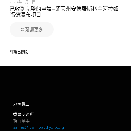
2026 年 6 月 9 日
已收到完整的申請—緬因州安德羅斯科金河拉姆
福德瀑布項目
閱讀更多
評論已關閉。
力海員工：
香農艾姆斯
執行董事
sames@lowimpacthydro.org