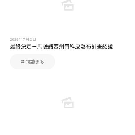
2026 年 7 月 2 日
最終決定－馬薩諸塞州奇科皮瀑布計畫認證
閱讀更多