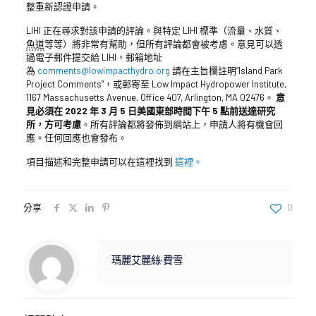
整重新認證申請。
LIHI 正在尋求對該申請的評論。與特定 LIHI 標準（流量、水質、
魚道
等等）將非常有幫助，但所有評論都會被考慮。意見可以透
過電子郵件提交給 LIHI，郵箱地址
為
comments@lowimpacthydro.org
請在主旨欄註明“Island Park
Project Comments”，或郵寄至 Low Impact Hydropower Institute,
1167 Massachusetts Avenue, Office 407, Arlington, MA 02476。
意
見必須在 2022 年 3 月 5 日美國東部時間下午 5 點前送達研究
所，方可考慮
。所有評論都將發佈到網站上，申請人將有機會回
應。任何回應也會發布。
項目描述和完整申請可以在這裡找到
這裡。
分享
0
瑪麗艾麗絲·費雪