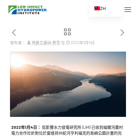
ZH
EN
ES
FR
發布者：
瑪麗艾麗絲·費雪
在
2022年1月4日
ZH_CN
2022年1月4日：
低影響水力發電研究所 (LIHI) 已收到福爾河農村
電力合作社針對位於愛達荷州蛇河亨利福克的島嶼公園計畫的完