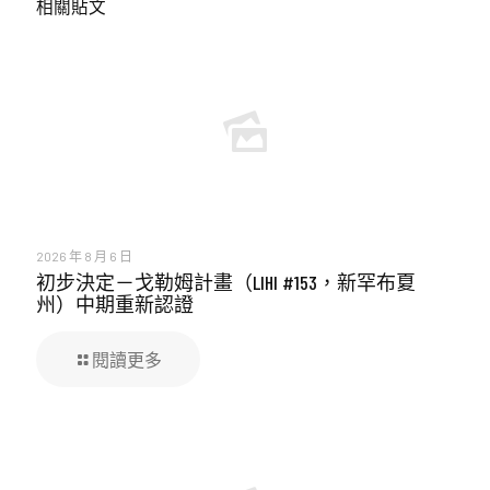
相關貼文
2026 年 8 月 6 日
初步決定－戈勒姆計畫（LIHI #153，新罕布夏
州）中期重新認證
閱讀更多