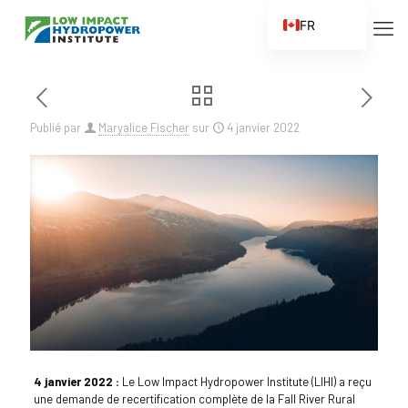
FR
EN
ES
ZH
Publié par
Maryalice Fischer
sur
4 janvier 2022
ZH_CN
4 janvier 2022 :
Le Low Impact Hydropower Institute (LIHI) a reçu
une demande de recertification complète de la Fall River Rural