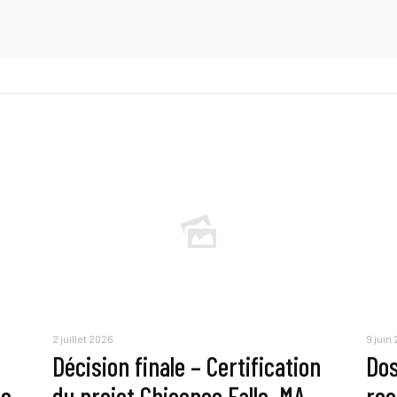
2 juillet 2026
9 juin
Décision finale – Certification
Dos
rs
du projet Chicopee Falls, MA
reç