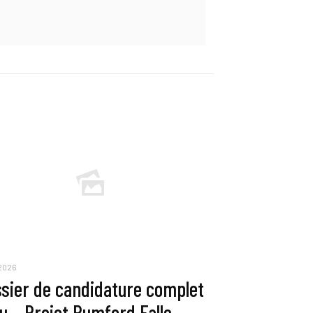
 2026
sier de candidature complet
u – Projet Rumford Falls,