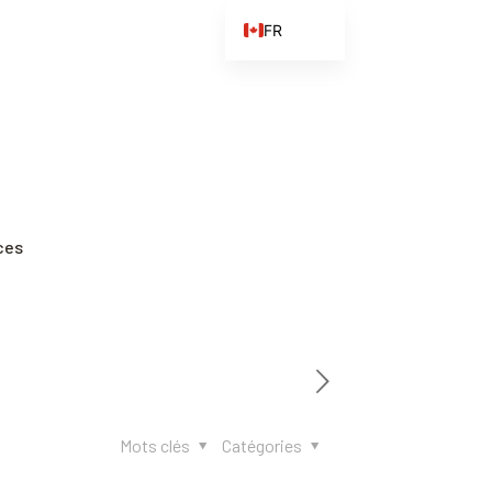
FR
EN
ES
ZH
ZH_CN
ces
Mots clés
Catégories