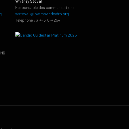
Whitney Stovall
Responsable des communications
g
wstovall@lowimpacthydro.org
Téléphone : 314-610-4254
PMB
9