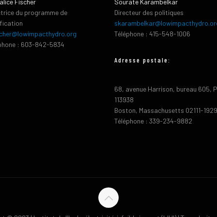
alice Fischer
Sourate Karambelkar
ctrice du programme de
Directeur des politiques
ification
skarambelkar@lowimpacthydro.or
cher@lowimpacthydro.org
Téléphone : 415-548-1006
phone : 603-842-5834
Adresse postale:
68, avenue Harrison, bureau 605, 
113938
Boston, Massachusetts 02111-192
Téléphone : 339-234-9882