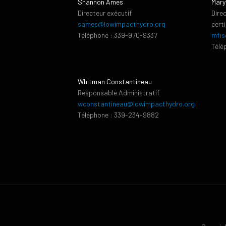
Shannon Ames
Mary
Directeur exécutif
Dire
sames@lowimpacthydro.org
cert
Téléphone : 339-970-9337
mfis
Télé
Whitman Constantineau
Responsable Administratif
wconstantineau@lowimpacthydro.org
Téléphone : 339-234-9882