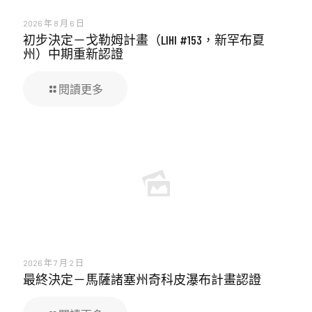
2026 年 8 月 6 日
初步決定－戈勒姆計畫（LIHI #153，新罕布夏
州）中期重新認證
閱讀更多
2026 年 7 月 2 日
最終決定－馬薩諸塞州奇科皮瀑布計畫認證