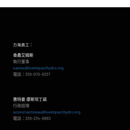
力海員工：
香農艾姆斯
執行董事
sames@lowimpacthydro.org
電話：339-970-9337
惠特曼‧康斯坦丁諾
行政經理
wconstantineau@lowimpacthydro.org
電話：339-234-9882