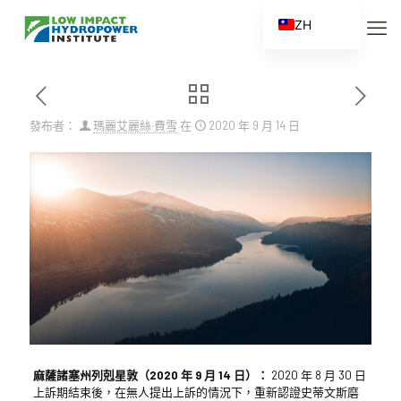
ZH
EN
ES
FR
發布者：
瑪麗艾麗絲·費雪
在
2020 年 9 月 14 日
ZH_CN
麻薩諸塞州列剋星敦（2020 年 9 月 14 日）：
2020 年 8 月 30 日
上訴期結束後，在無人提出上訴的情況下，重新認證史蒂文斯磨