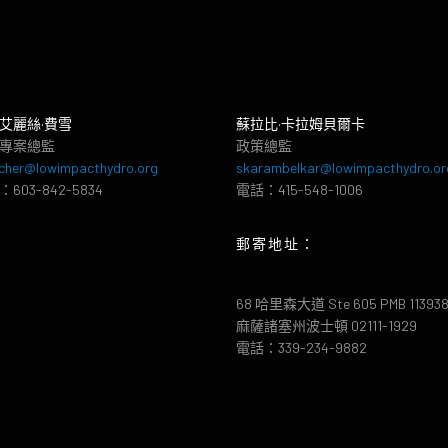
艾麗絲·費雪
蘇拉比·卡拉姆貝爾卡
專案總監
政策總監
cher@lowimpacthydro.org
skarambelkar@lowimpacthydro.or
603-842-5834
電話：415-548-1006
郵寄地址：
68 哈里森大道 Ste 605 PMB 11393
麻薩諸塞州波士頓 02111-1929
電話：339-234-9882