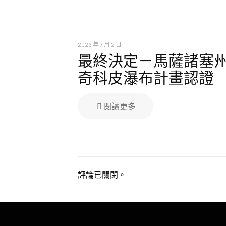
2026 年 7 月 2 日
最終決定－馬薩諸塞
奇科皮瀑布計畫認證
閱讀更多
評論已關閉。