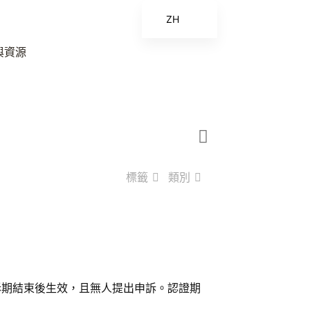
ZH
EN
與資源
ES
FR
ZH_CN
標籤
類別
申訴期結束後生效，且無人提出申訴。認證期