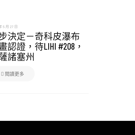
年 5 月 27 日
步決定－奇科皮瀑布
畫認證，待LIHI #208，
薩諸塞州
閱讀更多