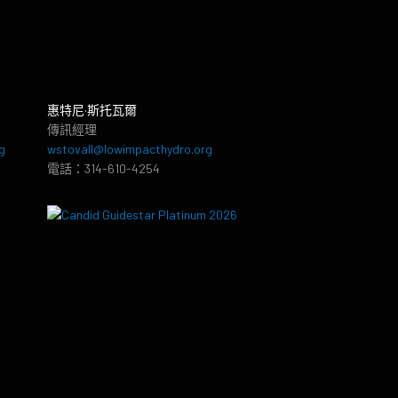
惠特尼·斯托瓦爾
傳訊經理
g
wstovall@lowimpacthydro.org
電話：314-610-4254
8