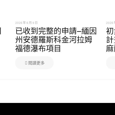
2026 年 6 月 9 日
2026 
州
已收到完整的申請—緬因
初
州安德羅斯科金河拉姆
計
福德瀑布項目
麻
閱讀更多