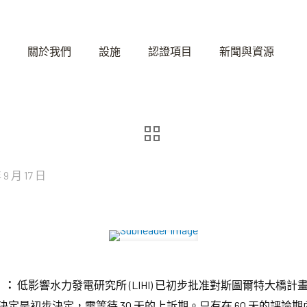
關於我們
設施
認證項目
新聞與資源
 9 月 17 日
）：
低影響水力發電研究所 (LIHI) 已初步批准對斯圖爾特大橋計畫（待
決定是初步決定，需等待 30 天的上訴期。只有在 60 天的評