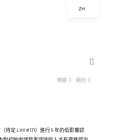
ZH
EN
ES
FR
ZH_CN
標籤
類別
定 LIHI #171）進行 5 年的低影響認
論期內對初始申請發表評論的人才有資格提出