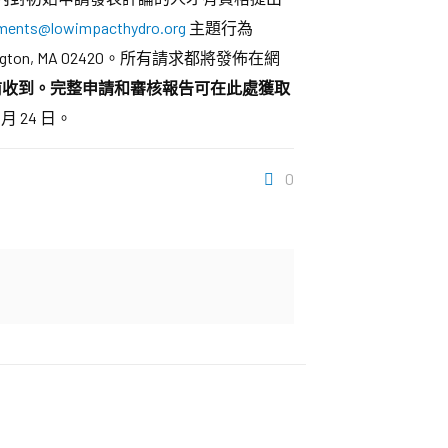
ents@lowimpacthydro.org
主題行為
e 6, Lexington, MA 02420。所有請求都將發佈在網
 5 點前收到。完整申請和審核報告可在此處獲取
 24 日。
0