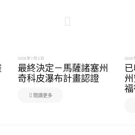
2026 年 7 月 2 日
2026 
畫
最終決定－馬薩諸塞州
已
奇科皮瀑布計畫認證
州
福
閱讀更多