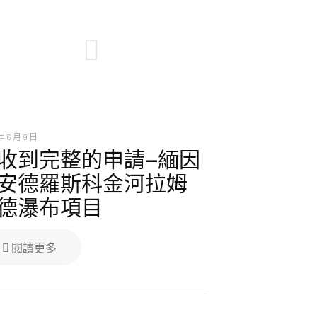
年 6 月 9 日
收到完整的申請—緬因
安德羅斯科金河拉姆
德瀑布項目
閱讀更多