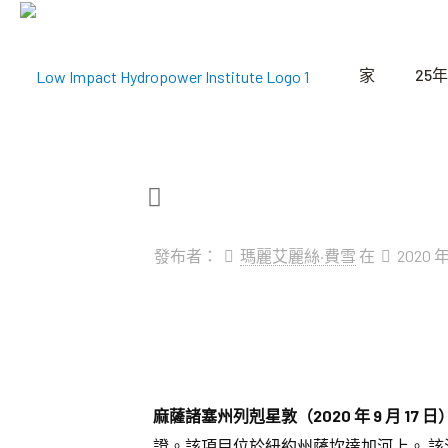
家
25年
發布者：
瑪麗艾麗絲·費雪
在
2020 年
麻薩諸塞州列剋星敦（2020 年 9 月 17 日
證。該項目位於紐約州薩坎達加河上。
該