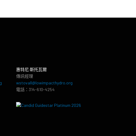
惠特尼·斯托瓦爾
傳訊經理
g
wstovall@lowimpacthydro.org
電話：314-610-4254
8