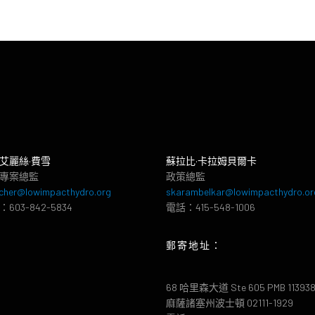
艾麗絲·費雪
蘇拉比·卡拉姆貝爾卡
專案總監
政策總監
cher@lowimpacthydro.org
skarambelkar@lowimpacthydro.or
603-842-5834
電話：415-548-1006
郵寄地址：
68 哈里森大道 Ste 605 PMB 11393
麻薩諸塞州波士頓 02111-1929