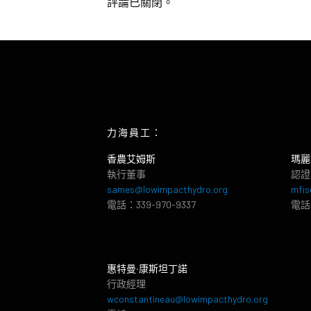
評論已關閉。
力海員工：
香農艾姆斯
瑪麗
執行董事
認證
sames@lowimpacthydro.org
mfis
電話：339-970-9337
電話：
惠特曼‧康斯坦丁諾
行政經理
wconstantineau@lowimpacthydro.org