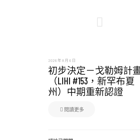
2026 年 8 月 6 日
初步決定－戈勒姆計
（LIHI #153，新罕布夏
州）中期重新認證
閱讀更多