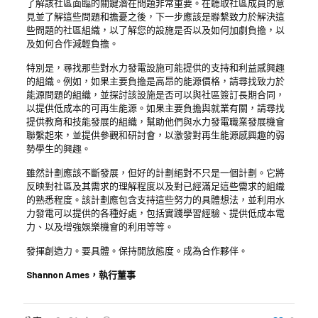
了解該社區面臨的關鍵潛在問題非常重要。在聽取社區成員的意
見並了解這些問題和擔憂之後，下一步應該是聯繫致力於解決這
些問題的社區組織，以了解您的設施是否以及如何加劇負擔，以
及如何合作減輕負擔。
特別是，尋找那些對水力發電設施可能提供的支持和利益感興趣
的組織。例如，如果主要負擔是高昂的能源價格，請尋找致力於
能源問題的組織，並探討該設施是否可以與社區簽訂長期合同，
以提供低成本的可再生能源。如果主要負擔與就業有關，請尋找
提供教育和技能發展的組織，幫助他們與水力發電職業發展機會
聯繫起來，並提供參觀和研討會，以激發對再生能源感興趣的弱
勢學生的興趣。
雖然計劃應該不斷發展，但好的計劃絕對不只是一個計劃。它將
反映對社區及其需求的理解程度以及對已經滿足這些需求的組織
的熟悉程度。該計劃應包含支持這些努力的具體想法，並利用水
力發電可以提供的各種好處，包括實踐學習經驗、提供低成本電
力、以及增強娛樂機會的利用等等。
發揮創造力。要具體。保持開放態度。成為合作夥伴。
Shannon Ames，執行董事