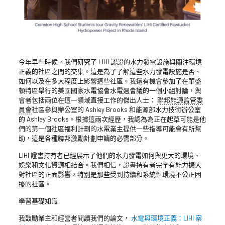
今年早些時候，我們研究了 LIHI 認證的水力發電設施與關注環境
正義的社區之間的交集。這是為了了解這些水力發電設施是否、
如何以及在多大程度上影響這些社區。我還有機會參加了在華盛
頓特區舉行的美國國家水電協會水電週會議的一個小組討論，與
會者包括兩位在這一領域直接工作的傑出人士：
聯邦能源監管委
員會
社區參與辦公室的 Ashley Brooks 和能源部水力技術辦公室
的 Ashley Brooks。根據這兩次經歷，我認為為正在起草可能是他
們的第一個社區福利計劃的水電業主提供一些指導可能會有所幫
助，這是各種聯邦激勵計劃申請的必需部分。
LIHI 證書持有者已經展示了他們的水力發電如何與更大的環境、
娛樂和文化資源相結合。我們相信，證書持有者完全有能力擴大
對社區的正面影響，特別是那些受到持續和系統性環境不公正困
擾的社區。
學習基礎知識
我鼓勵業主和經營者閱讀我們的論文，
水電與環境正義：LIHI 案