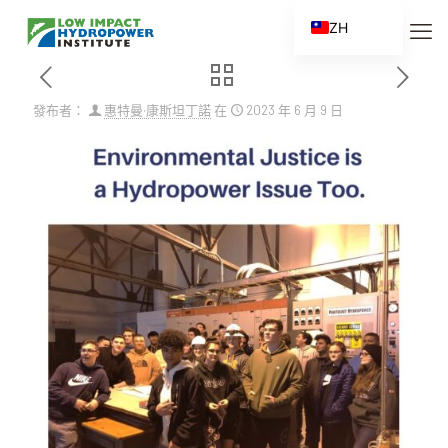
ZH
EN
ES
發布者：
惠特曼‧康斯坦丁諾
在
2023 年 6 月 9 日
FR
ZH_CN