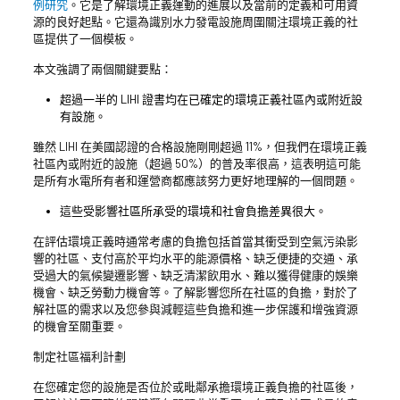
例研究
。它是了解環境正義運動的進展以及當前的定義和可用資
源的良好起點。它還為識別水力發電設施周圍關注環境正義的社
區提供了一個模板。
本文強調了兩個關鍵要點：
超過一半的 LIHI 證書均在已確定的環境正義社區內或附近設
有設施。
雖然 LIHI 在美國認證的合格設施剛剛超過 11%，但我們在環境正義
社區內或附近的設施（超過 50%）的普及率很高，這表明這可能
是所有水電所有者和運營商都應該努力更好地理解的一個問題。
這些受影響社區所承受的環境和社會負擔差異很大。
在評估環境正義時通常考慮的負擔包括首當其衝受到空氣污染影
響的社區、支付高於平均水平的能源價格、缺乏便捷的交通、承
受過大的氣候變遷影響、缺乏清潔飲用水、難以獲得健康的娛樂
機會、缺乏勞動力機會等。了解影響您所在社區的負擔，對於了
解社區的需求以及您參與減輕這些負擔和進一步保護和增強資源
的機會至關重要。
制定社區福利計劃
在您確定您的設施是否位於或毗鄰承擔環境正義負擔的社區後，