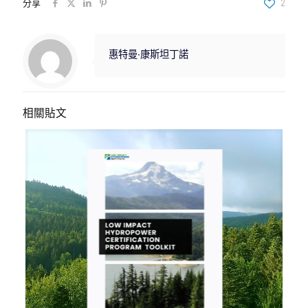
分享
2
惠特曼‧康斯坦丁諾
相關貼文