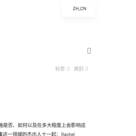
ZH_CN
EN
ES
FR
ZH
标签
类别
设施是否、如何以及在多大程度上会影响这
一领域的杰出人士一起：Rachel